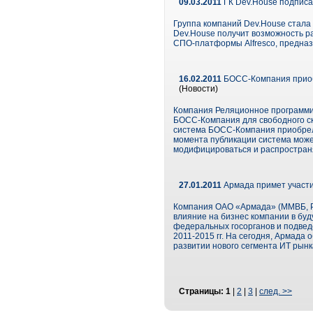
09.03.2011
ГК Dev.House подписа
Группа компаний Dev.House стала
Dev.House получит возможность ра
СПО-платформы Alfresco, предна
16.02.2011
БОСС-Компания приобр
(Новости)
Компания Реляционное программир
БОСС-Компания для свободного ск
система БОСС-Компания приобрел
момента публикации система може
модифицироваться и распространя
27.01.2011
Армада примет участие
Компания ОАО «Армада» (ММВБ, Р
влияние на бизнес компании в буд
федеральных госорганов и подвед
2011-2015 гг. На сегодня, Армада
развитии нового сегмента ИТ рынк
Страницы:
1
|
2
|
3
|
след. >>