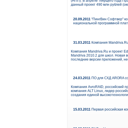
(НПП). В апреле текущего года Пр
данный проект 490 млн рублей (око
20.09.2011
"ПингВин Софтвер" ко
национальной программной пла
31.03.2011
Компания Mandriva.Ru
Компания Mandriva.Ru и проект E
Mandriva 2010.2 для школ. Новая 
последние версии приложений, н
24.03.2011
ПО для СХД ARORA сов
Компания AvroRAID, российский п
компания ALT Linux, лидер россий
создания единой высокотехнологи
15.03.2011
Первая российская ком