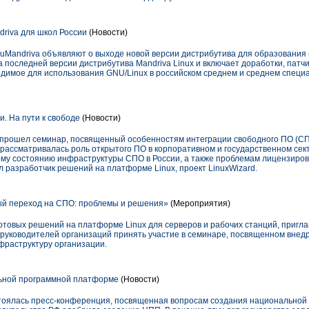
riva для школ России
(Новости)
duMandriva объявляют о выходе новой версии дистрибутива для образования
 последней версии дистрибутива Mandriva Linux и включает доработки, патч
димое для использования GNU/Linux в российском среднем и среднем специ
. На пути к свободе
(Новости)
е прошел семинар, посвященный особенностям интеграции свободного ПО (СП
рассматривалась роль открытого ПО в корпоративном и государственном сект
му состоянию инфраструктуры СПО в России, а также проблемам лицензиро
 разработчик решений на платформе Linux, проект LinuxWizard.
й переход на СПО: проблемы и решения»
(Мероприятия)
готовых решений на платформе Linux для серверов и рабочих станций, приг
и руководителей организаций принять участие в семинаре, посвященном внед
фраструктуру организации.
льной программной платформе
(Новости)
остоялась пресс-конференция, посвященная вопросам создания национально