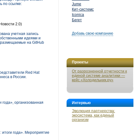
ь по ссылке:
Jume
Кит-системс
Iconica
Бегет
Новости 2.0)
Добавь свою компанию
рована учетная запись
собственными идеями и
се размещаемые на GitHub
Проекты
От разрозненной отчетности к
Представители Red Hat
единой системе аналитики —
неса в России.
кейс «Холодильник.ру»
 года», организованная
Интервью
Эволюция партнерства:
экосистема, как единый
организм
 итоги года». Мероприятие