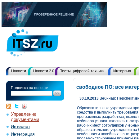
Новости
Новости 2.0
Тесты цифровой техники
Интервью
свободное ПО: все мате
Подписка на новости:
30.10.2013
Вебинар: Перспектив
Образовательные учреждения проя
средства и выполнить требовани
Управление
программных разработках, позвол
документами
вебинара узнают, как снизить зат
рабочих мест сотрудников учебны
Интернет
образовательного учреждения на 
Интеграция
особенности новейших Linux–раз
продемонстрированы примеры рабо