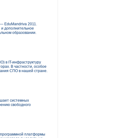
 — EduMandriva 2011.
и и дополнительное
альном образовании.
О) в IT-инфраструктуру
орах. В частности, особое
вания СПО в нашей стране.
лашает системных
рению свободного
й программной платформы