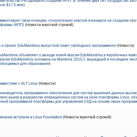
авительство РФ одобрило создание НПП. В течение двух лет государство за
ло $17,5 млн).
мментирует свою позицию, относительно участия в конкурсе на создание пр
тформы (НПП)
(Новости короткой строкой)
 и проект EduMandriva выпустили пакет свободного программного
(Новости)
duMandriva объявляют о выходе новой версии EduMandriva и коробочных комп
версия EduMandriva основана на Mandriva 2010.2, вышедшей в последних числ
еобходимых для образования.
местимо с ALT Linux
(Новости)
роизводитель программного обеспечения для систем хранения данных высоко
ского рынка в разработке операционных систем на базе платформы Linux, о
чной программной платформы для управления СХД на основе своих програм
пания вступила в Linux Foundation
(Новости короткой строкой)