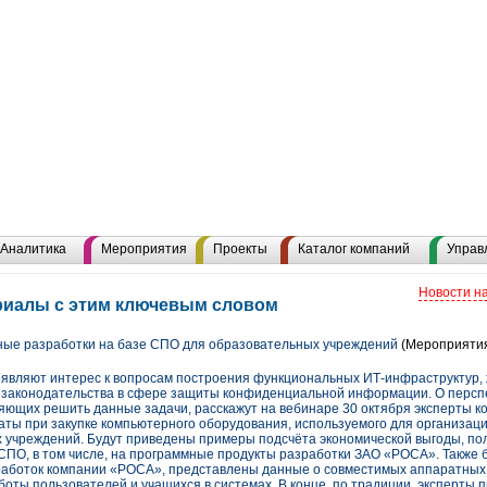
Аналитика
Мероприятия
Проекты
Каталог компаний
Управ
Новости н
риалы с этим ключевым словом
ные разработки на базе СПО для образовательных учреждений
(Мероприяти
вляют интерес к вопросам построения функциональных ИТ-инфраструктур, 
я законодательства в сфере защиты конфиденциальной информации. О персп
яющих решить данные задачи, расскажут на вебинаре 30 октября эксперты к
раты при закупке компьютерного оборудования, используемого для организаци
х учреждений. Будут приведены примеры подсчёта экономической выгоды, по
СПО, в том числе, на программные продукты разработки ЗАО «РОСА». Также 
работок компании «РОСА», представлены данные о совместимых аппаратных
ты пользователей и учащихся в системах. В конце, по традиции, эксперты 