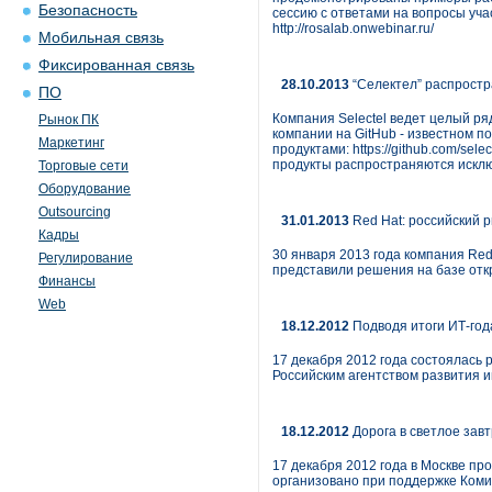
Безопасность
сессию с ответами на вопросы учас
http://rosalab.onwebinar.ru/
Мобильная связь
Фиксированная связь
28.10.2013
“Селектел” распростр
ПО
Компания Selectel ведет целый ря
Рынок ПК
компании на GitHub - известном п
Маркетинг
продуктами: https://github.com/se
продукты распространяются искл
Торговые сети
Оборудование
Outsourcing
31.01.2013
Red Hat: российский р
Кадры
30 января 2013 года компания Red
Регулирование
представили решения на базе отк
Финансы
Web
18.12.2012
Подводя итоги ИТ-год
17 декабря 2012 года состоялась
Российским агентством развития 
18.12.2012
Дорога в светлое зав
17 декабря 2012 года в Москве п
организовано при поддержке Ком