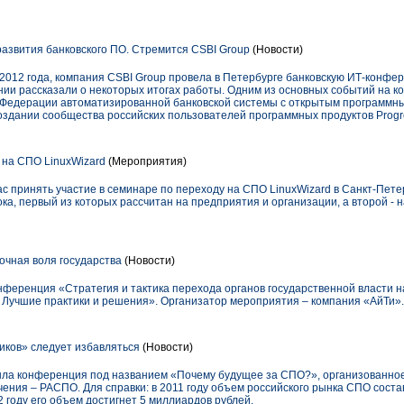
азвития банковского ПО. Стремится CSBI Group
(Новости)
 2012 года, компания CSBI Group провела в Петербурге банковскую ИТ-конфе
нии рассказали о некоторых итогах работы. Одним из основных событий на 
 Федерации автоматизированной банковской системы с открытым программным
здании сообщества российских пользователей программных продуктов Progre
на СПО LinuxWizard
(Мероприятия)
ас принять участие в семинаре по переходу на СПО LinuxWizard в Санкт-Пет
а, первый из которых рассчитан на предприятия и организации, а второй - 
чная воля государства
(Новости)
онференция «Стратегия и тактика перехода органов государственной власти 
 Лучшие практики и решения». Организатор мероприятия – компания «АйТи».
иков» следует избавляться
(Новости)
ошла конференция под названием «Почему будущее за СПО?», организованно
ения – РАСПО. Для справки: в 2011 году объем российского рынка СПО соста
2 году его объем достигнет 5 миллиардов рублей.