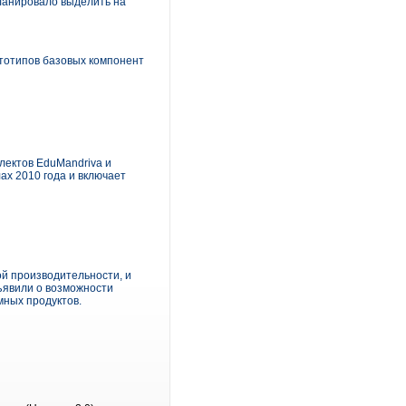
планировало выделить на
ототипов базовых компонент
лектов EduMandriva и
ах 2010 года и включает
й производительности, и
бъявили о возможности
мных продуктов.