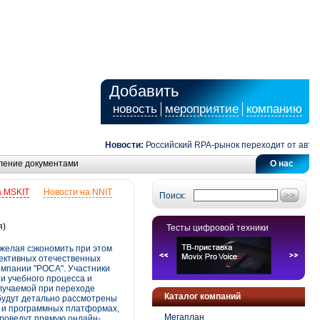
Добавить
новость
мероприятие
компанию
Новости:
Российский RPA-рынок переходит от автоматиз
ление документами
О нас
а MSKIT
Новости на NNIT
Поиск:
я)
Тесты цифровой техники
желая сэкономить при этом
ективных отечественных
омпании "РОСА". Участники
и учебного процесса и
лучаемой при переходе
Каталог компаний
будут детально рассмотрены
 и программных платформах,
Мегаплан
проведут прямую онлайн-