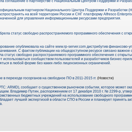
ла соглашение о партнерстве с Национальным Центром Поддержки и Разраб
 официальным партнером Национального Центра Поддержки и Разработки (Н
спространять на всей территории России и СНГ платформу Alfresco Enterpri
значенной для управления информационными ресурсами предприятия.
ела статус свободно распространяемого программного обеспечения с отк
ование опубликовала на сайте www.rp-server.com дистрибутив финансово-у
ачивания. С фактом публикации на общедоступном ресурсе связано важное с
а статус свободно распространяемого программного обеспечения с открыты
т использоваться сообществом пользователей и разработчиков бизнес-прило
ться в любой форме без каких-либо лицензионных ограничений.
 в переходе госорганов на свободное ПО в 2011-2015 гг.
(Новости)
ТС: ARMD), сообщает о существенном рыночном событии, которое может ок
ущем. Владимир Путин, распоряжением от 17 декабря 2010 г. № 2299-р, утве
омственных бюджетных учреждений на использование свободного программн
 обладает лучшей экспертизой в области СПО в России и планирует принять а
а.