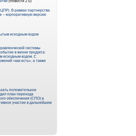
отки
(Новости 2.0)
ЦПР). В рамках партнерства
se – корпоративную версию
рытым исходным кодом
правленческой системы
обытие в жизни продукта:
м исходным кодом. С
жений «как есть», а также
азать положительное
рдил план перехода
ого обеспечения (СПО) в
ктивное участие в дальнейшем