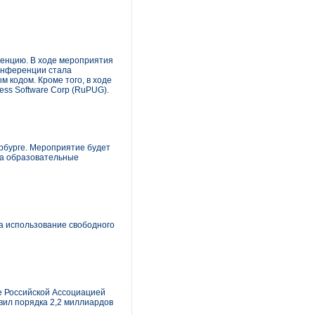
ренцию. В ходе мероприятия
конференции стала
 кодом. Кроме того, в ходе
ss Software Corp (RuPUG).
ербурге. Мероприятие будет
на образовательные
на использование свободного
е Российской Ассоциацией
вил порядка 2,2 миллиардов