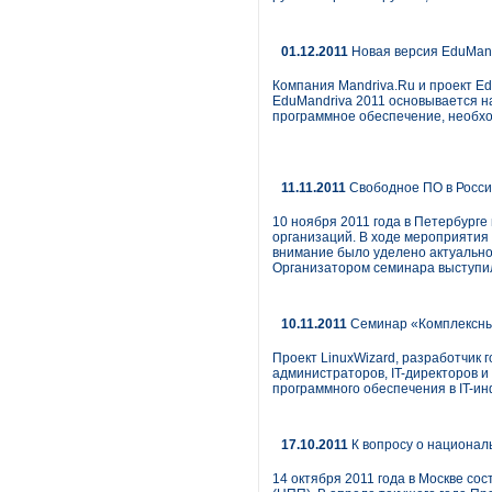
01.12.2011
Новая версия EduMand
Компания Mandriva.Ru и проект E
EduMandriva 2011 основывается на
программное обеспечение, необхо
11.11.2011
Свободное ПО в России
10 ноября 2011 года в Петербург
организаций. В ходе мероприятия 
внимание было уделено актуально
Организатором семинара выступил
10.11.2011
Семинар «Комплексны
Проект LinuxWizard, разработчик 
администраторов, IT-директоров 
программного обеспечения в IT-ин
17.10.2011
К вопросу о национа
14 октября 2011 года в Москве с