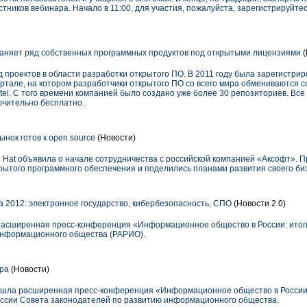
тников вебинара. Начало в 11:00, для участия, пожалуйста, зарегистрируйтес
аняет ряд собственных программных продуктов под открытыми лицензиями
(
д проектов в области разработки открытого ПО. В 2011 году была зарегистри
ортале, на котором разработчики открытого ПО со всего мира обмениваются 
lectel. С того времени компанией было создано уже более 30 репозиториев. В
ючительно бесплатно.
ынок готов к open source
(Новости)
 Hat объявила о начале сотрудничества с российской компанией «Аксофт». 
рытого программного обеспечения и поделились планами развития своего биз
а 2012: электронное государство, кибербезопасность, СПО
(Новости 2.0)
 расширенная пресс-конференция «Информационное общество в России: итоги
информационного общества (РАРИО).
тра
(Новости)
рошла расширенная пресс-конференция «Информационное общество в России:
иссии Совета законодателей по развитию информационного общества.