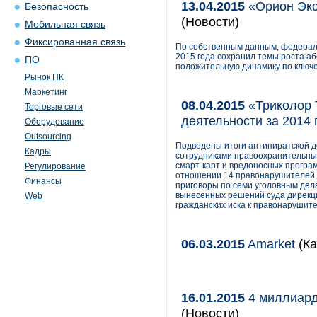
13.04.2015
«Орион Экс
Безопасность
(Новости)
Мобильная связь
Фиксированная связь
По собственным данным, федерал
2015 года сохранил темы роста а
ПО
положительную динамику по ключ
Рынок ПК
Маркетинг
08.04.2015
«Триколор 
Торговые сети
деятельности за 2014 
Оборудование
Outsourcing
Подведены итоги антипиратской де
Кадры
сотрудниками правоохранительны
смарт-карт и вредоносных програм
Регулирование
отношении 14 правонарушителей,
Финансы
приговоры по семи уголовным дел
вынесенных решений суда дирекц
Web
гражданских иска к правонарушит
06.03.2015
Amarket
(Ка
16.01.2015
4 миллиард
(Новости)