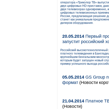
оператора «Триколор ТВ» выпустил
двух цифровых HD-приставок, даю
двух телевизорах одновременно, и
цифровых телевизионных приемник
России, предлагающая решение дл
станет как уникальным предложен
дилеров оборудования.
20.05.2014
Первый про
запустит российский 
Российский высокотехнологичный х
платного телевидения в Бангладе
крупнейшим бенгальским многоот
которым будет запущен новый сп
пример успешного выхода российс
05.05.2014
GS Group п
формат
(Новости коро
21.04.2014
Платное ТВ
(Новости)