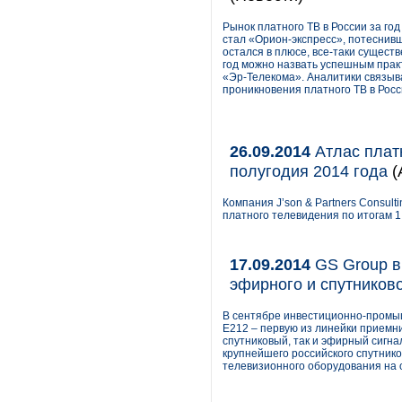
Рынок платного ТВ в России за го
стал «Орион-экспресс», потеснивши
остался в плюсе, все-таки сущест
год можно назвать успешным практ
«Эр-Телекома». Аналитики связыв
проникновения платного ТВ в Росс
26.09.2014
Атлас платн
полугодия 2014 года
(
Компания J’son & Partners Consul
платного телевидения по итогам 1 
17.09.2014
GS Group в
эфирного и спутников
В сентябре инвестиционно-промыш
E212 – первую из линейки приемник
спутниковый, так и эфирный сигн
крупнейшего российского спутник
телевизионного оборудования на 