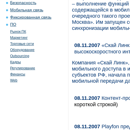
Безопасность
– выполнение функций
содержащейся в мобиль
Мобильная связь
очередного такого прое
Фиксированная связь
Москва». Им запущен 
ПО
синхронизации мобильн
Рынок ПК
Маркетинг
Торговые сети
08.11.2007
«Скай Линк
Оборудование
высокоскоростного ин
Outsourcing
Компания «Скай Линк»,
Кадры
мобильного доступа в и
Регулирование
субъектов РФ, начала 
Финансы
мобильной передачи д
Web
08.11.2007
Контент-про
короткой строкой)
08.11.2007
Playfon пре