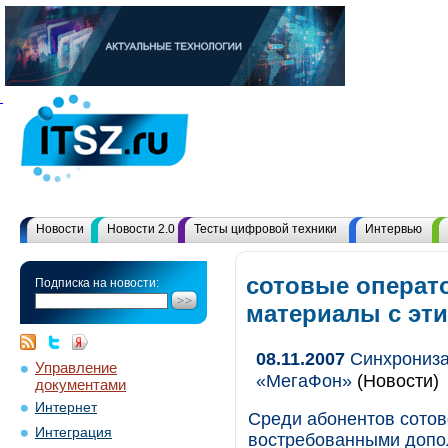
Новости
Новости 2.0
Тесты цифровой техники
Интервью
сотовые операт
Подписка на новости:
материалы с эт
08.11.2007
Синхрониза
Управление
«МегаФон»
(Новости)
документами
Интернет
Среди абонентов сотов
Интеграция
востребованными допол