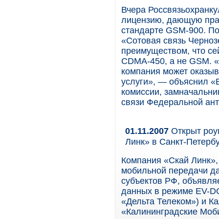
Вчера Россвязьохранку
лицензию, дающую прав
стандарте GSM-900. П
«Сотовая связь Черноз
преимуществом, что се
CDMA-450, а не GSM. 
компания может оказыв
услуги», — объяснил «
комиссии, замначальни
связи Федеральной ан
01.11.2007
Открыт роу
Линк» в Санкт-Петерб
Компания «Скай Линк»,
мобильной передачи да
субъектов РФ, объявля
данных в режиме EV-DO
«Дельта Телеком») и К
«Калининградские Моб