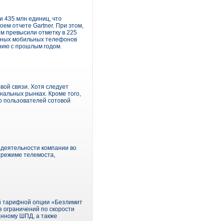
 435 млн единиц, что
ем отчете Gartner. При этом,
м превысили отметку в 225
ычных мобильных телефонов
ению с прошлым годом.
вой связи. Хотя следует
нальных рынках. Кроме того,
о пользователей сотовой
 деятельности компании во
 режиме телемоста,
й тарифной опции «Безлимит
з ограничений по скорости
анному ШПД, а также