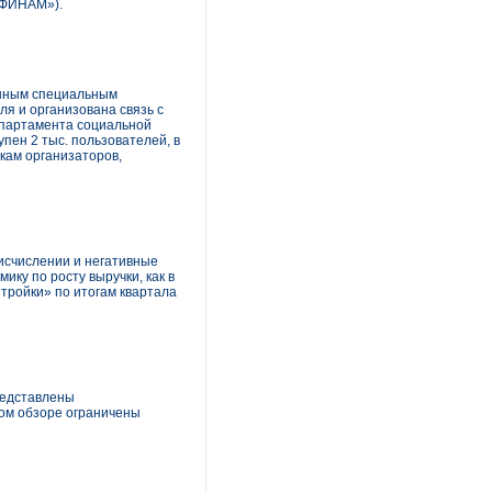
«ФИНАМ»).
енным специальным
я и организована связь с
епартамента социальной
пен 2 тыс. пользователей, в
кам организаторов,
 исчислении и негативные
ку по росту выручки, как в
 тройки» по итогам квартала
представлены
ном обзоре ограничены