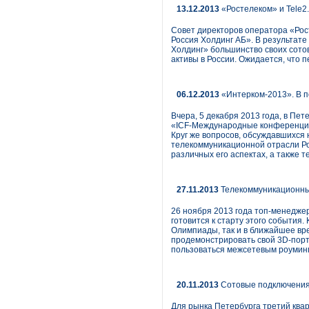
13.12.2013
«Ростелеком» и Tele2
Совет директоров оператора «Рос
Россия Холдинг АБ». В результате
Холдинг» большинство своих сотов
активы в России. Ожидается, что п
06.12.2013
«Интерком-2013». В п
Вчера, 5 декабря 2013 года, в П
«ICF-Международные конференции» 
Круг же вопросов, обсуждавшихся
телекоммуникационной отрасли Рос
различных его аспектах, а также 
27.11.2013
Телекоммуникационный
26 ноября 2013 года топ-менедже
готовится к старту этого события
Олимпиады, так и в ближайшее вр
продемонстрировать свой 3D-порт
пользоваться межсетевым роуминг
20.11.2013
Сотовые подключения 
Для рынка Петербурга третий квар