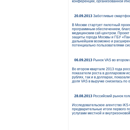
конференции, организованной Инф
20.09.2013
Заботливые смартфон
В Москве стартует пилотный прое
программным обеспечением, благо
медицинским call-центром. Проек
защиты города Москвы и ГБУ «Панс
дальнейшем возможно и расширени
потенциально пользователями сист
06.09.2013
Рынок VAS во втором к
Во втором квартале 2013 года рос
показатели роста в долларовом ис
рублях, так и в долларах, показа
доля VAS в выручке снизилась по 
28.08.2013
Российский рынок гол
Исследовательское агентство iKS-
предварительные итоги первого по
услугами местной и внутризоново