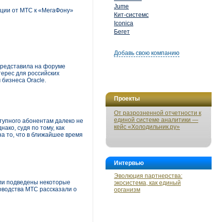
Jume
ции от МТС к «МегаФону»
Кит-системс
Iconica
Бегет
Добавь свою компанию
представила на форуме
ерес для российских
бизнеса Oracle.
Проекты
От разрозненной отчетности к
единой системе аналитики —
ступного абонентам далеко не
кейс «Холодильник.ру»
ако, судя по тому, как
а то, что в ближайшее время
Интервью
Эволюция партнерства:
ыли подведены некоторые
экосистема, как единый
ководства МТС рассказали о
организм