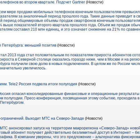
лефонов во втором квартале. Подсчет Gartner
(Новости)
 всем мире продажи мобильных телефонов конечным пользователям превысили
казателям за аналогичный период прошлого года. Такие данные приводит в сво
ный период общемировые объемы продаж смартфонов конечным пользователя
,5% выше показателей второго квартала прошлого года. Объем же продаж об
вателям составил 210 млн единиц, и это означает снижение на 21% по сравн
 Петербурга: меньший позитив
(Новости)
тал 2013 года стал положительным по показателям прироста абонентов сото
рироста в Северной столице оказались гораздо ниже, чем в Москве и на регио
бурга получили свою долю в новых подключениях. В целом же по России числ
значительно увеличилось.
ям. Tele2 Россия подвела итоги полугодия
(Новости)
Россия огласил консолидированные финансовые и операционные результаты
вом полугодии. Пресс-конференция, посвященная этому событию, проходила в
 Петербургом.
-ограничений. Выходит МТС на Северо-Западе
(Новости)
МТС анонсировал запуск на территории макрорегиона «Северо-Запад» ново
товый абонент получает действительно безлимитный доступ в Интернет – бе
рафика. В компании уверены, что это предложение – альтернатива фиксиров