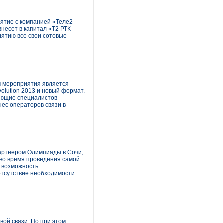
ятие с компанией «Теле2
внесет в капитал «Т2 РТК
иятию все свои сотовые
м мероприятия является
olution 2013 и новый формат.
нующие специалистов
нес операторов связи в
партнером Олимпиады в Сочи,
 во время проведения самой
- возможность
отсутствие необходимости
ой связи. Но при этом,