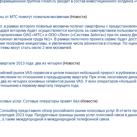
ормационной группой Finam.ru (входит в состав инвестиционного холдинга 
ы от МТС помогут пожилым москвичам
(Новости)
кт, в рамках которого пожилые москвичи получат смартфоны с предустановл
даря которому будет осуществляется контроль за самочувствием пользовател
т организован ОАО «МТС» и ООО «Леге» («Система Забота») при по заказу Д
ионат ветеранов труда №1». В рамках пилотного проекта сервис будет досту
е географии инициативы, и увеличение числа абонентов в столице. По оцен
емы могут стать около 2 млн москвичей.
вартале 2013 года: два из четырех
(Новости)
сийский рынок VAS-сервисов в целом показал небольшой прирост в рублевом
числении по отношению к предыдущему кварталу. При этом, негативную динами
ли два из четырех основных сегментов рынка VAS. У всех операторов «большой
отношению к первому кварталу текущего года.
осовых услуг. Сотовые операторы правят бал
(Новости)
Consulting представило обзор российского рынка голосовых услуг. В отчете 
лугодия 2013 года. Продуктовые границы рынка услуг голосовой связи в дан
й, а также междугородной и международной телефонной связи.