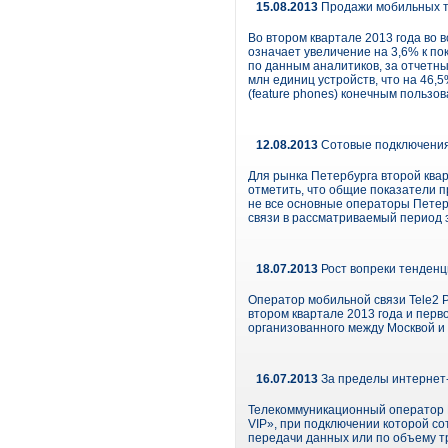
15.08.2013
Продажи мобильных те
Во втором квартале 2013 года во
означает увеличение на 3,6% к по
по данным аналитиков, за отчет
млн единиц устройств, что на 46
(feature phones) конечным пользо
12.08.2013
Сотовые подключения
Для рынка Петербурга второй квар
отметить, что общие показатели п
не все основные операторы Петер
связи в рассматриваемый период 
18.07.2013
Рост вопреки тенденци
Оператор мобильной связи Tele2 
втором квартале 2013 года и пер
организованного между Москвой и
16.07.2013
За пределы интернет
Телекоммуникационный оператор 
VIP», при подключении которой со
передачи данных или по объему т