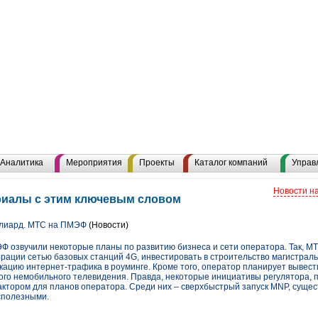
Аналитика
Мероприятия
Проекты
Каталог компаний
Управ
Новости н
ериалы с этим ключевым словом
ллиард. МТС на ПМЭФ
(Новости)
 озвучили некоторые планы по развитию бизнеса и сети оператора. Так, М
рации сетью базовых станций 4G, инвестировать в строительство магистрал
икацию интернет-трафика в роуминге. Кроме того, оператор планирует вывес
ного немобильного телевидения. Правда, некоторые инициативы регулятора, 
ктором для планов оператора. Среди них – сверхбыстрый запуск MNP, сущес
сполезными.