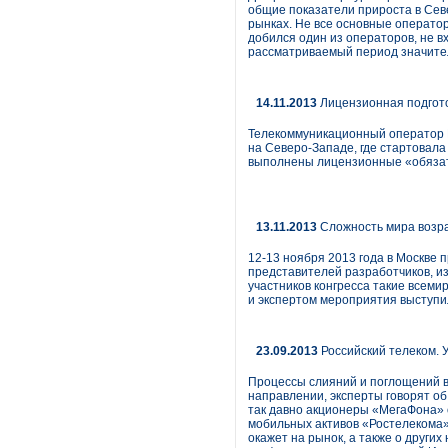
общие показатели прироста в Севе
рынках. Не все основные оператор
добился один из операторов, не в
рассматриваемый период значите
14.11.2013
Лицензионная подгото
Телекоммуникационный оператор М
на Северо-Западе, где стартовала
выполнены лицензионные «обязате
13.11.2013
Сложность мира возр
12-13 ноября 2013 года в Москве 
представителей разработчиков, из
участников конгресса такие всемир
и экспертом мероприятия выступил
23.09.2013
Российский телеком. 
Процессы слияний и поглощений в
направлении, эксперты говорят о
так давно акционеры «МегаФона» 
мобильных активов «Ростелекома» 
окажет на рынок, а также о други