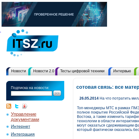
Новости
Новости 2.0
Тесты цифровой техники
Интервью
сотовая связь: все мат
Подписка на новости:
26.05.2014
На что потратить ми
Топ-менеджеры МТС в рамках ПМЭФ
полное покрытие Российской Феде
Управление
Востока, а также изменить тариф
документами
технологии в области интерактив
могут оказаться сдерживающим фа
Интернет
который фактически оказались бе
Интеграция