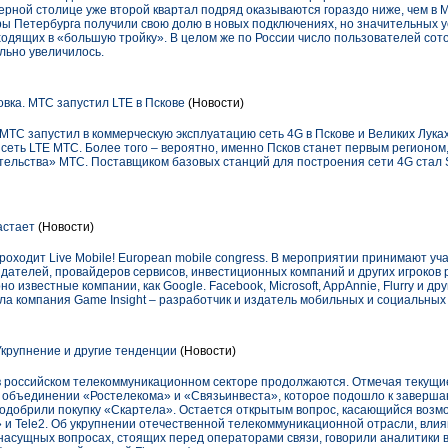
рной столице уже второй квартал подряд оказываются гораздо ниже, чем в 
ы Петербурга получили свою долю в новых подключениях, но значительных у
ходящих в «большую тройку». В целом же по России число пользователей сото
льно увеличилось.
вка. МТС запустил LTE в Пскове
(Новости)
ТС запустил в коммерческую эксплуатацию сеть 4G в Пскове и Великих Луках
 сеть LTE МТС. Более того – вероятно, именно Псков станет первым регионом
льства» МТС. Поставщиком базовых станций для построения сети 4G стал S
астает
(Новости)
проходит Live Mobile! European mobile congress. В мероприятии принимают уч
дателей, провайдеров сервисов, инвестиционных компаний и других игроков
но известные компании, как Google. Facebook, Microsoft, AppAnnie, Flurry и 
а компания Game Insight – разработчик и издатель мобильных и социальных 
Укрупнение и другие тенденции
(Новости)
 российском телекоммуникационном секторе продолжаются. Отмечая текущие
б объединении «Ростелекома» и «Связьинвеста», которое подошло к завершаю
одобрили покупку «Скартела». Остается открытым вопрос, касающийся воз
и Tele2. Об укрупнении отечественной телекоммуникационной отрасли, влия
х насущных вопросах, стоящих перед операторами связи, говорили аналитики