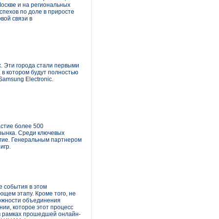
Москве и на региональных
спехов по доле в приросте
вой связи в
. Эти города стали первыми
, в котором будут полностью
amsung Electronic.
астие более 500
 рынка. Среди ключевых
другие. Генеральным партнером
игр.
 события в этом
щем этапу. Кроме того, не
можности объединения
нии, которое этот процесс
 в рамках прошедшей онлайн-