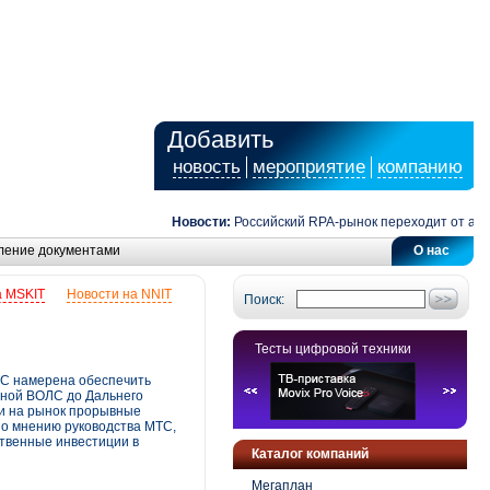
Добавить
новость
мероприятие
компанию
Новости:
Российский RPA-рынок переходит от автомати
ление документами
О нас
а MSKIT
Новости на NNIT
Поиск:
Тесты цифровой техники
ТС намерена обеспечить
ьной ВОЛС до Дальнего
ти на рынок прорывные
по мнению руководства МТС,
твенные инвестиции в
Каталог компаний
Мегаплан