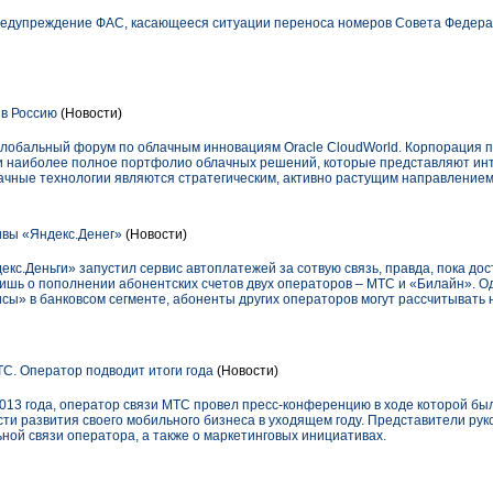
едупреждение ФАС, касающееся ситуации переноса номеров Совета Федера
 в Россию
(Новости)
л глобальный форум по облачным инновациям Oracle CloudWorld. Корпорация 
и наиболее полное портфолио облачных решений, которые представляют инт
ачные технологии являются стратегическим, активно растущим направлением 
вы «Яндекс.Денег»
(Новости)
екс.Деньги» запустил сервис автоплатежей за сотвую связь, правда, пока до
лишь о пополнении абонентских счетов двух операторов – МТС и «Билайн». Одн
ы» в банковсом сегменте, абоненты других операторов могут рассчитывать н
. Оператор подводит итоги года
(Новости)
2013 года, оператор связи МТС провел пресс-конференцию в ходе которой б
сти развития своего мобильного бизнеса в уходящем году. Представители ру
ной связи оператора, а также о маркетинговых инициативах.