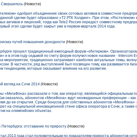
. Свершилось
(Новости)
телеком» одобрил объединение своих сотовых активов в совместное предпри
 данной сделки будет образовано «Т2 РТК Холдинг». При этом, «Ростелеком» 
ых активов и лицензий, тогда как Tele2 Россия передаст совместному предпр
ервый этап сделки будет закрыт уже в первом квартале 2014 года.
оисках путей повышения доходности
(Новости)
етербурге прошел традиционный ежегодный форум «Интерком». Организаторо
и в этом году седьмой по счету форум получил новое название - Intercom Ev
 на мероприятии, традиционно затрагивает наиболее актуальные темы, вол
сии. В частности, ряд выступлений был посвящен тому, как развивается биз
тем тенденциям, которые оказывают влияние на его развитие.
 взгляд на Сочи 2014
(Новости)
ры «МегаФона» рассказали о том, как оператор, являющийся официальным 
. Как оказалось, абонентов «МегаФона» ждут неожиданные преференции – как
емя до ее открытия. Среди бонусов для собственных абонентов «МегаФона» 
рет на специальной инновационной стене офиса оператора в Сочи, а также 
ом на олимпийских объектах.
Петербурга: отставание по приросту
(Новости)
тал 2013 года стал положительным по показателям прироста абонентов сотов