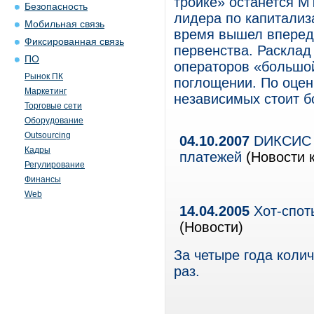
тройке» останется М
Безопасность
лидера по капитали
Мобильная связь
время вышел вперед
Фиксированная связь
первенства. Расклад 
ПО
операторов «большой
Рынок ПК
поглощении. По оцен
Маркетинг
независимых стоит б
Торговые сети
Оборудование
Outsourcing
04.10.2007
DИКСИС р
Кадры
платежей
(Новости к
Регулирование
Финансы
Web
14.04.2005
Хот-спот
(Новости)
За четыре года колич
раз.