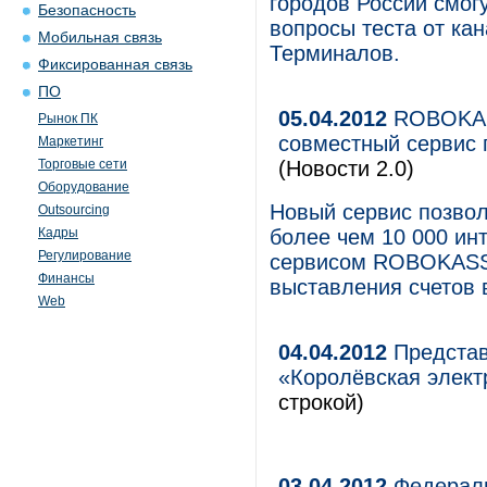
городов России смог
Безопасность
вопросы теста от ка
Мобильная связь
Терминалов.
Фиксированная связь
ПО
05.04.2012
ROBOKASS
Рынок ПК
совместный сервис 
Маркетинг
Торговые сети
(Новости 2.0)
Оборудование
Новый сервис позвол
Outsourcing
Кадры
более чем 10 000 ин
Регулирование
сервисом ROBOKASSA
Финансы
выставления счетов в
Web
04.04.2012
Представ
«Королёвская элект
строкой)
03.04.2012
Федераль