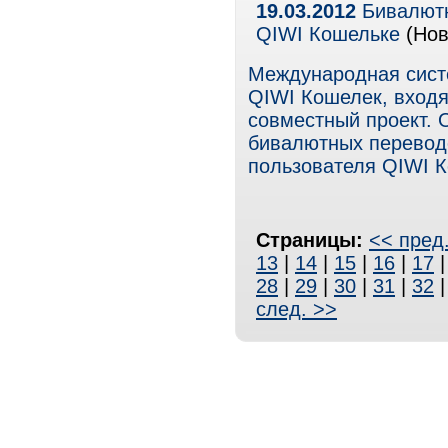
19.03.2012
Бивалютн
QIWI Кошельке
(Нов
Международная сис
QIWI Кошелек, входя
совместный проект. 
бивалютных перевод
пользователя QIWI К
Страницы:
<< пред
13
|
14
|
15
|
16
|
17
28
|
29
|
30
|
31
|
32
след. >>