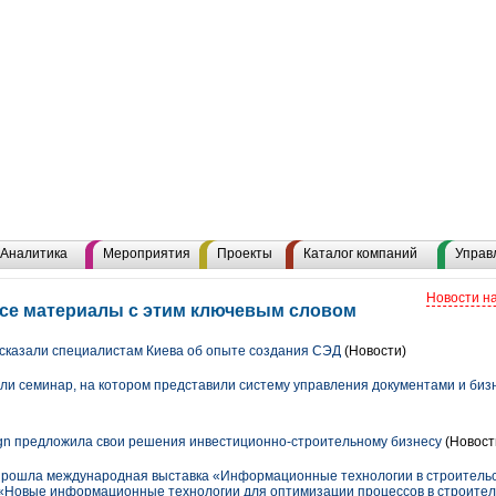
Аналитика
Мероприятия
Проекты
Каталог компаний
Управ
Новости н
все материалы с этим ключевым словом
ссказали специалистам Киева об опыте создания СЭД
(Новости)
ли семинар, на котором представили систему управления документами и биз
ign предложила свои решения инвестиционно-строительному бизнесу
(Новост
 прошла международная выставка «Информационные технологии в строительст
«Новые информационные технологии для оптимизации процессов в строительс