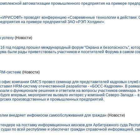
омплексной автоматизации промышленного предприятия на примере предп
 «ИРИСОФТ» проводят конференцию «Современные технологии в действии: 
едприятия на примере предприятий ЗАО «РЭП Холдинг».
к успеху
(Новости)
е 16 год подряд прошел международный форум "Охрана и безопасность", котор
рума были рады приветствовать участников и посетителей Форума в самом с
RM-системе
(Новости)
й офис компании GMCS провел семинар для представителей кадровых служ
дставил HRM-систему отечественной разработки - «БОСС-Кадровик». В рамк
зали о функционале решения и ответили на вопросы участников семинара. Не
урге впервые, мероприятие вызвало интерес у компаний Северо-Запада – в
ургских производственных и промышленных предприятий.
елии внедряет инфокиоски самообслуживания для граждан
(Новости)
в тендере на поставку информационных киосков для Арбитражного суда Респу
 судах по всей республике и обеспечат граждан справочной информацией, с