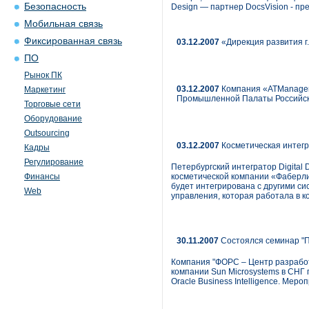
Безопасность
Design — партнер DocsVision - п
Мобильная связь
Фиксированная связь
03.12.2007
«Дирекция развития г
ПО
Рынок ПК
03.12.2007
Компания «ATManagem
Маркетинг
Промышленной Палаты Российск
Торговые сети
Оборудование
Outsourcing
03.12.2007
Косметическая интег
Кадры
Регулирование
Петербургский интегратор Digital
Финансы
косметической компании «Фаберли
будет интегрирована с другими с
Web
управления, которая работала в к
30.11.2007
Состоялся семинар "П
Компания "ФОРС – Центр разработ
компании Sun Microsystems в СНГ
Oracle Business Intelligence. Мер