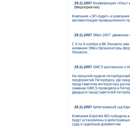
29.11.2007
Конференция «Опыт к
(Мероприятия)
Компания «ЭП-Аудит» и компания
автоматизации промышленного пр
29.11.2007
Sfitex 2007: движение 
С 6 по 9 ноября в ВК Ленэкспо уж
название Sfitex.Организаторы фо
Ленэкспо.
29.11.2007
GMCS рассказала о H
На прошлой неделе петербургски
предприятий Петербурга, где пре
представители интегратора расска
семинар GMCS проводила в Петерб
двадцати представителей петерб
28.11.2007
Арбитражный суд Кар
Компания Expertek IBS победила 
будут установлены в арбитражных
суда и судебным документам.