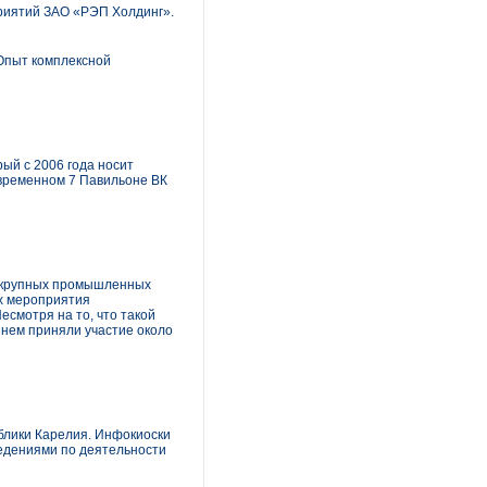
риятий ЗАО «РЭП Холдинг».
Опыт комплексной
ый с 2006 года носит
овременном 7 Павильоне ВК
б крупных промышленных
ах мероприятия
смотря на то, что такой
 нем приняли участие около
блики Карелия. Инфокиоски
ведениями по деятельности