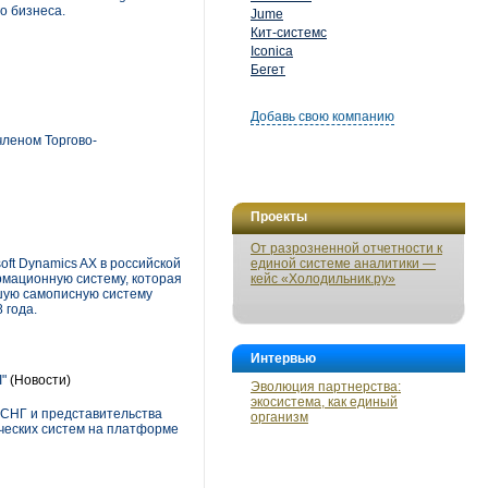
о бизнеса.
Jume
Кит-системс
Iconica
Бегет
Добавь свою компанию
леном Торгово-
Проекты
От разрозненной отчетности к
oft Dynamics AX в российской
единой системе аналитики —
рмационную систему, которая
кейс «Холодильник.ру»
шую самописную систему
 года.
Интервью
"
(Новости)
Эволюция партнерства:
экосистема, как единый
 СНГ и представительства
организм
ческих систем на платформе