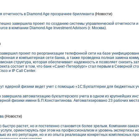
я отчетность в Diamond Age прозрачнее бриллианта
(Новости)
ешно завершила проект по созданию системы управленческой отчетности и
e в компании Diamond Age Investment Advisors (г. Москва).
)
 завершил проект по реорганизации телефонной сети на базе унифицированн
фонная и компьютерная сети банка, а также проведена полная замена комм
висная структура, которая обеспечивает надежность и позволяет снизить за
оекта состоит в том, что банк «Санкт-Петербург» стал первым в Cеверной ст
co и IP Call Center.
ут ядерной физики ведет учет с помощью «1С:Бухгалтерии для бюджетных 
авершила автоматизацию бухгалтерского учета в одном из крупнейших инс
дерной физики имени Б.П.Константинова. Автоматизировано 23 рабочих места
ва
(Новости)
о быстро растет, но и постепенно становится более зрелым. Компании-заказ
услуги, ориентируясь при этом на профессионализм и уровень экспертизы и
ько из его репутации, но и из опыта реализации конкретных комплексных про