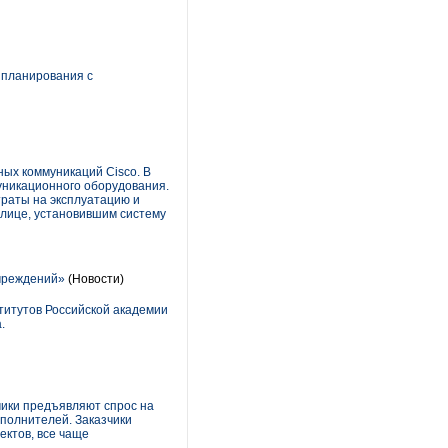
 планирования с
ых коммуникаций Cisco. В
уникационного оборудования.
траты на эксплуатацию и
олице, установившим систему
учреждений»
(Новости)
титутов Российской академии
.
чики предъявляют спрос на
сполнителей. Заказчики
ектов, все чаще