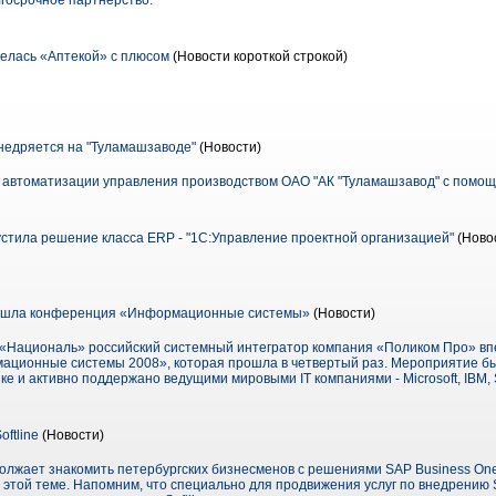
госрочное партнерство.
елась «Аптекой» с плюсом
(Новости короткой строкой)
недряется на "Туламашзаводе"
(Новости)
о автоматизации управления производством ОАО "АК "Туламашзавод" с помо
стила решение класса ERP - "1С:Управление проектной организацией"
(Новос
ошла конференция «Информационные системы»
(Новости)
е «Националь» российский системный интегратор компания «Поликом Про» вп
ционные системы 2008», которая прошла в четвертый раз. Мероприятие бы
е и активно поддержано ведущими мировыми IT компаниями - Microsoft, IBM, S
ftline
(Новости)
одолжает знакомить петербургских бизнесменов с решениями SAP Business On
этой теме. Напомним, что специально для продвижения услуг по внедрению 