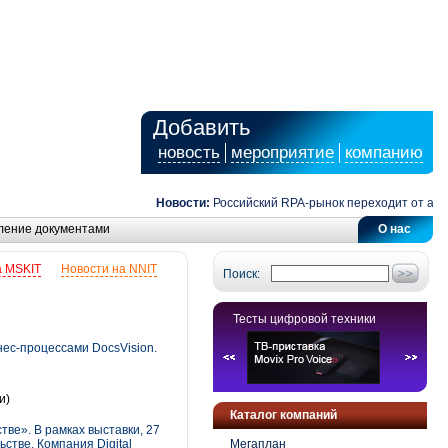
Добавить
новость
мероприятие
компанию
Новости:
Российский RPA-рынок переходит от автомат
ление документами
О нас
а MSKIT
Новости на NNIT
Поиск:
Тесты цифровой техники
нес-процессами DocsVision.
и)
Каталог компаний
ве». В рамках выставки, 27
тве. Компания Digital
Мегаплан