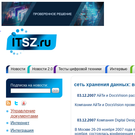
Новости
Новости 2.0
Тесты цифровой техники
Интервью
сеть хранения данных: 
Подписка на новости:
03.12.2007
АйТи и DocsVision ра
Компании АйТи и DocsVision прове
Управление
документами
03.12.2007
Компания Digital Des
Интернет
В Москве 26-29 ноября 2007 года
Интеграция
ноября, состоялась конференция 