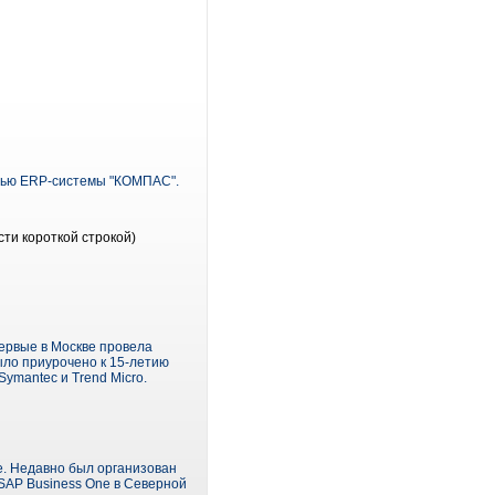
щью ERP-системы "КОМПАС".
ти короткой строкой)
ервые в Москве провела
ло приурочено к 15-летию
ymantec и Trend Micro.
e. Недавно был организован
SAP Business One в Северной