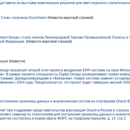
редставила на выставке комплексные решения для ивестиционно-строительног
. Сочи» получила DocsVision
(Новости короткой строкой)
ent Group» стала членом Ленинградской Торгово-Промышленной Палаты и ч
ой Федерации.
(Новости короткой строкой)
рация
(Новости)
 Design реализует второй этап проекта внедрения ERP-системы на базе Micros
к». В рамках проекта специалисты Digital Design разворачивают новую инфо
истемами, функционирующими в «Фаберлик». Новая система заменит устарев
омпании с 2004 года. Предполагается, что проект будет завершен весной 2008
остроение хранилищ данных и аналитических систем на платформе Oracle BI
ки" при поддержке представительства корпорации Oracle в России и странах
 провел семинар по технологиям для построения хранилищ данных и аналити
оприятие состоялось в новом офисе ФОРС на Графском переулке, д. 14. стр.2.