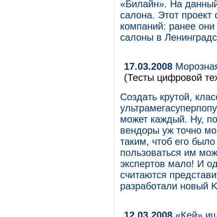
«Билайн». На данный
салона. Этот проект
компаний: ранее они
салоны в Ленинградск
17.03.2008
Морозная
(Тесты цифровой те
Создать крутой, кла
ультрамегасуперпоп
может каждый. Ну, по
вендоры уж точно мо
таким, чтоб его было
пользоваться им мож
экспертов мало! И о
считаются представи
разработали новый K
12.03.2008
«Кей» ищ