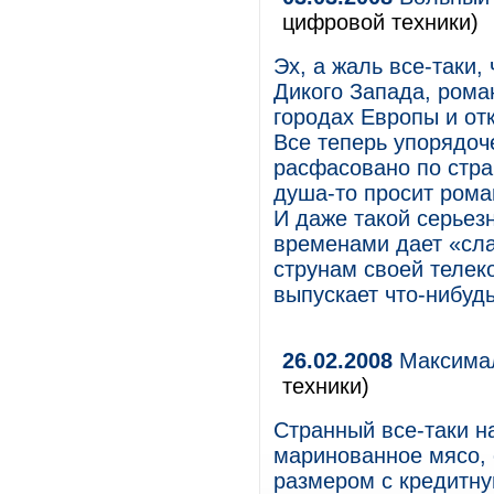
цифровой техники)
Эх, а жаль все-таки,
Дикого Запада, рома
городах Европы и от
Все теперь упорядоч
расфасовано по стра
душа-то просит роман
И даже такой серьезн
временами дает «сла
струнам своей телек
выпускает что-нибуд
26.02.2008
Максимал
техники)
Странный все-таки н
маринованное мясо,
размером с кредитну