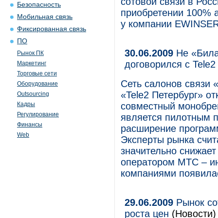
сотовой связи в Росс
Безопасность
приобретении 100% 
Мобильная связь
у компании EWINSER 
Фиксированная связь
ПО
30.06.2009
Не «Била
Рынок ПК
договорился с Tele2
Маркетинг
Торговые сети
Сеть салонов связи 
Оборудование
«Tele2 Петербург» о
Outsourcing
Кадры
совместный монобре
Регулирование
является пилотным 
Финансы
расширение программ
Web
Эксперты рынка счит
значительно снижает
оператором МТС – и
компаниями появила
29.06.2009
Рынок со
роста цен
(Новости)