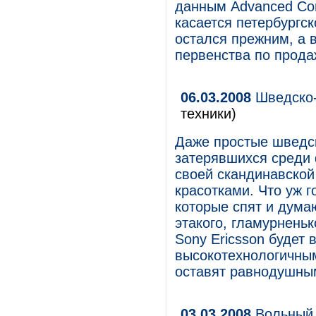
данным Advanced Com
касается петербургск
остался прежним, а 
первенства по прода
06.03.2008
Шведско-
техники)
Даже простые шведск
затерявшихся среди 
своей скандинавской
красотками. Что уж г
которые спят и дума
этакого, гламурненьк
Sony Ericsson будет 
высокотехнологичным
оставят равнодушным
03.03.2008
Вольный 