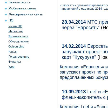
Безопасность
«Евросеть» проанализировала прод
Мобильная связь
направлений в мае-июле 2014 года
Фиксированная связь
ПО
28.04.2014
МТС прек
Рынок ПК
через "Евросеть"
(Н
Маркетинг
Торговые сети
Оборудование
14.02.2014
Евросеть
Outsourcing
запускают проект п
Кадры
карт "Кукуруза"
(Нов
Регулирование
Финансы
Компания «Евросеть» 
Web
запускают проект по п
предоплаченных бонусн
10.09.2013
Leef и «Е
флэш-накопитель с
Компания Leef и «Евро