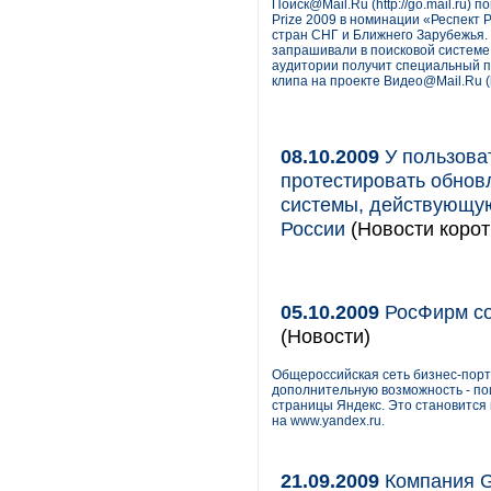
Поиск@Mail.Ru (http://go.mail.ru)
Prize 2009 в номинации «Респект 
стран СНГ и Ближнего Зарубежья.
запрашивали в поисковой системе
аудитории получит специальный пр
клипа на проекте Видео@Mail.Ru (htt
08.10.2009
У пользоват
протестировать обно
системы, действующую
России
(Новости корот
05.10.2009
РосФирм со
(Новости)
Общероссийская сеть бизнес-порт
дополнительную возможность - пои
страницы Яндекс. Это становится
на www.yandex.ru.
21.09.2009
Компания G