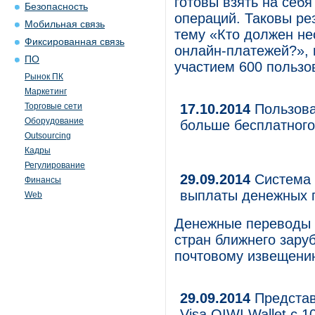
готовы взять на себя
Безопасность
операций. Таковы ре
Мобильная связь
тему «Кто должен не
Фиксированная связь
онлайн-платежей?», 
ПО
участием 600 пользо
Рынок ПК
Маркетинг
Торговые сети
17.10.2014
Пользова
Оборудование
больше бесплатног
Outsourcing
Кадры
Регулирование
29.09.2014
Система 
Финансы
выплаты денежных 
Web
Денежные переводы 
стран ближнего зару
почтовому извещению
29.09.2014
Представ
Visa QIWI Wallet с 