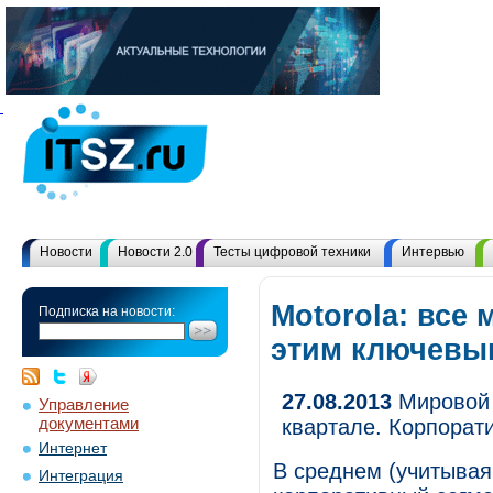
Новости
Новости 2.0
Тесты цифровой техники
Интервью
Motorola: все
Подписка на новости:
этим ключевы
27.08.2013
Мировой 
Управление
документами
квартале. Корпорат
Интернет
В среднем (учитывая 
Интеграция