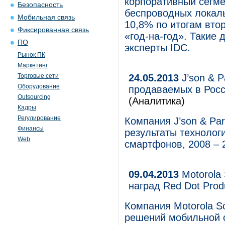
корпоративный сегме
Безопасность
беспроводных локаль
Мобильная связь
10,8% по итогам вто
Фиксированная связь
«год-на-год». Такие
ПО
эксперты IDC.
Рынок ПК
Маркетинг
Торговые сети
24.05.2013
J’son & P
Оборудование
продаваемых в Росси
Outsourcing
(Аналитика)
Кадры
Регулирование
Компания J’son & Par
Финансы
результаты технолог
Web
смартфонов, 2008 – 2
09.04.2013
Motorola 
наград Red Dot Prod
Компания Motorola S
решений мобильной о