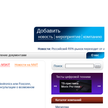
Добавить
новость
мероприятие
компанию
Новости:
Российский RPA-рынок переходит от автомат
ление документами
О нас
а MSKIT
Новости на NNIT
Поиск:
Тесты цифровой техники
extronics или Foxconn,
онсультации о возможном
Каталог компаний
Мегаплан