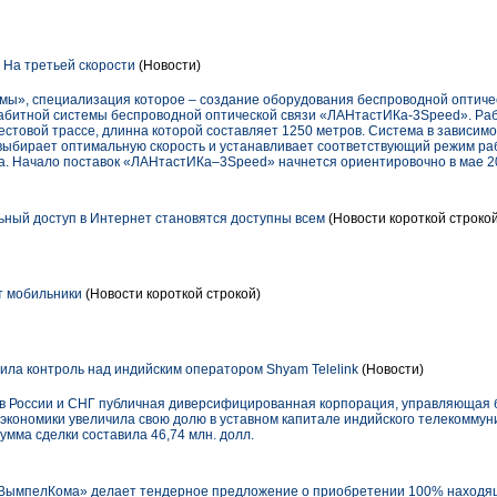
 На третьей скорости
(Новости)
ы», специализация которое – создание оборудования беспроводной оптичес
габитной системы беспроводной оптической связи «ЛАНтастИКа-3Speed». Ра
стовой трассе, длинна которой составляет 1250 метров. Система в зависимо
выбирает оптимальную скорость и устанавливает соответствующий режим ра
на. Начало поставок «ЛАНтастИКа–3Speed» начнется ориентировочно в мае 2
ьный доступ в Интернет становятся доступны всем
(Новости короткой строкой
т мобильники
(Новости короткой строкой)
ла контроль над индийским оператором Shyam Telelink
(Новости)
в России и СНГ публичная диверсифицированная корпорация, управляющая
 экономики увеличила свою долю в уставном капитале индийского телекомму
Сумма сделки составила 46,74 млн. долл.
ВымпелКома» делает тендерное предложение о приобретении 100% находящ