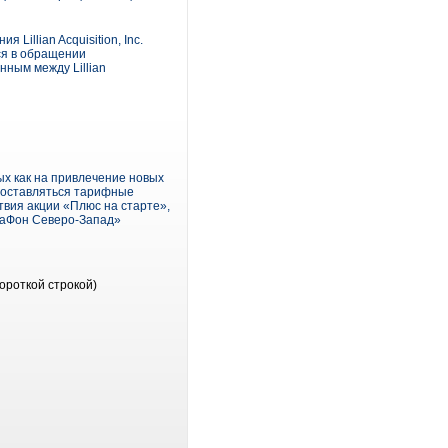
illian Acquisition, Inc.
ся в обращении
ным между Lillian
х как на привлечение новых
едоставляться тарифные
вия акции «Плюс на старте»,
егаФон Северо-Запад»
ороткой строкой)