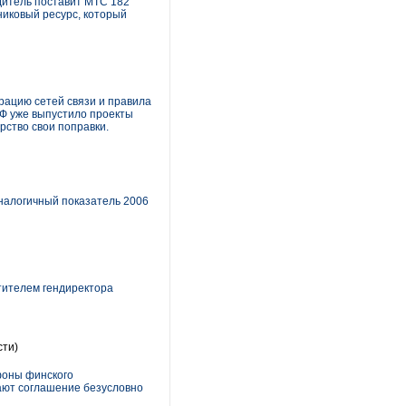
дитель поставит МТС 182
никовый ресурс, который
трацию сетей связи и правила
РФ уже выпустило проекты
рство свои поправки.
аналогичный показатель 2006
тителем гендиректора
сти)
фоны финского
итают соглашение безусловно