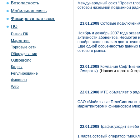
Безопасность
Международный союз "Проект глоба
сотовой наземной подвижной радио
Мобильная связь
Фиксированная связь
23.01.2008
Сотовые подключения:
ПО
Ноябрь и декабрь 2007 года оказал
Рынок ПК
активности абонентов. Несмотря н
Маркетинг
ноябрь также показал достаточно в
Еще одной особенностью данных м
Торговые сети
сотового рынка.
Оборудование
Outsourcing
22.01.2008
Компания СофтБизнес
Кадры
Эмираты).
(Новости короткой стр
Регулирование
Финансы
Web
22.01.2008
МТС объявляет о ряд
ОАО «Мобильные ТелеСистемы», кр
маркетинговом и финансовом блок
22.01.2008
Трафик уходит в небо
1 марта сотовый оператор "Мобил