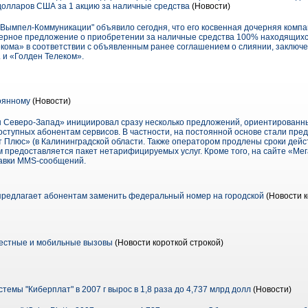
долларов США за 1 акцию за наличные средства
(Новости)
мпел-Коммуникации" объявило сегодня, что его косвенная дочерняя компания L
тендерное предложение о приобретении за наличные средства 100% находящих
кома» в соответствии с объявленным ранее соглашением о слиянии, заключен
. и «Голден Телеком».
оянному
(Новости)
 Северо-Запад» инициировал сразу несколько предложений, ориентированны
доступных абонентам сервисов. В частности, на постоянной основе стали пр
Плюс» (в Калининградской области. Также оператором продлены сроки дейст
м предоставляется пакет нетарифицируемых услуг. Кроме того, на сайте «М
равки MMS-сообщений.
 предлагает абонентам заменить федеральный номер на городской
(Новости к
местные и мобильные вызовы
(Новости короткой строкой)
емы "Киберплат" в 2007 г вырос в 1,8 раза до 4,737 млрд долл
(Новости)