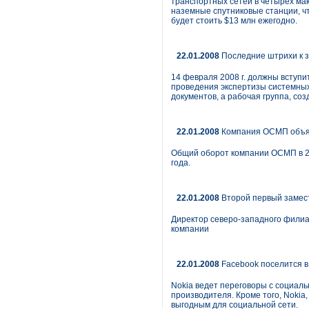
транспортных сетей в четырех мак
наземные спутниковые станции, чт
будет стоить $13 млн ежегодно.
22.01.2008
Последние штрихи к з
14 февраля 2008 г. должны вступи
проведения экспертизы системных
документов, а рабочая группа, со
22.01.2008
Компания ОСМП объяв
Общий оборот компании ОСМП в 200
года.
22.01.2008
Второй первый замес
Директор северо-западного филиа
компании
22.01.2008
Facebook поселится в
Nokia ведет переговоры с социал
производителя. Кроме того, Nokia,
выгодным для социальной сети.