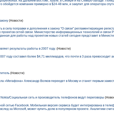
рорегионах: на Дальнем Востоке, Урале, в Сибири и на Северо-западе. Побе
о обойдется компании примерно в $24-48 млн, и закупит для оператора спут
акону
(Новости)
ть в силу поправки и дополнения к закону "О связи" регламентирующие регис
 проектов сетей связи. Министерство информационных технологий и связи 
зданная для работы над проектом новых статей сегодня представит в Министе
ляет результаты работы в 2007 году.
(Новости)
7 году составил более $4,71 миллиардов, что почти в 3 раза превосходит 
титель
(Новости)
ла «Мегафона» Александр Волков переедет в Москву и станет первым замес
 Nokia/Социальная сеть и производитель телефонов ведут переговоры
(Ново
ьной сетью Facebook. Мобильная версия сервиса будет интегрирована в теле
 вслед за Microsoft, может купить долю в популярном проекте. Аналитики сч