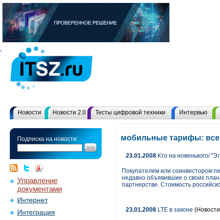
Новости
Новости 2.0
Тесты цифровой техники
Интервью
мобильные тарифы: все
Подписка на новости:
23.01.2008
Кто на новенького/ "Эл
Покупателем или соинвестором пет
недавно объявившие о своих план
Управление
партнерстве. Стоимость российско
документами
Интернет
23.01.2008
LTE в законе
(Новости
Интеграция