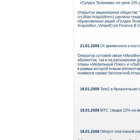
«Голден Телекома» по цене 105 
Открытое акционерное общество "Вы
(«Lillian Acquisition») сделала 
обыкновенных акций «Голден Теле
Acquisition, VimpelCom Finance B.V
21.01.2008
От временного к пост
Оператор сотовой связи «МегаФон
абонентов, так и на расширение 
планы «Мобильный Плюс» и «Лайт 
в рамках которой новым абонента
появился сервис бесплатной отп
18.01.2008
Tele2 в Архангельске
18.01.2008
МТС: скидка 15% на 
18.01.2008
Оборот платежной сист