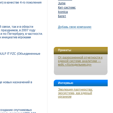
n) в качестве 4-го поколения
Jume
Кит-системс
Iconica
Бегет
связи, так и в области
Добавь свою компанию
праздников, в 2007 году
и по Петербургу, в частности.
х инициатив игроками
Проекты
GULF IT FZC (Объединенные
От разрозненной отчетности к
единой системе аналитики —
кейс «Холодильник.ру»
е новых назначений в
Интервью
Эволюция партнерства:
экосистема, как единый
организм
создание спутниковых