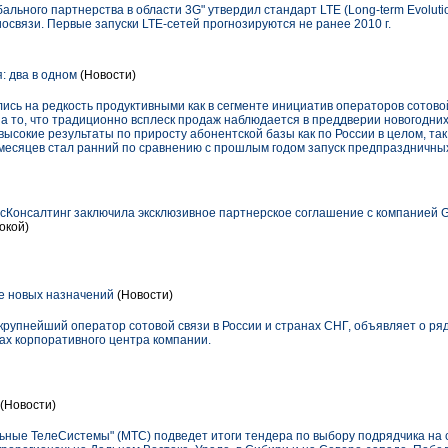
льного партнерства в области 3G" утвердил стандарт LTE (Long-term Evolutio
связи. Первые запуски LTE-сетей прогнозируются не ранее 2010 г.
 два в одном
(Новости)
ись на редкость продуктивными как в сегменте инициатив операторов сотовой 
а то, что традиционно всплеск продаж наблюдается в преддверии новогодних 
ысокие результаты по приросту абонентской базы как по России в целом, так 
есяцев стал ранний по сравнению с прошлым годом запуск предпраздничны
Консалтинг заключила эксклюзивное партнерское соглашение с компанией 
окой)
е новых назначений
(Новости)
упнейший оператор сотовой связи в России и странах СНГ, объявляет о ряд
ах корпоративного центра компании.
(Новости)
ьные ТелеСистемы" (МТС) подведет итоги тендера по выбору подрядчика на 