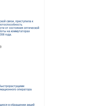
кой связи, приступила к
ботоспособность
сти от состояния оптической
боты на коммутаторах
008 года.
)
 быстрорастущими
никационного оператора
ихся в обращении акций