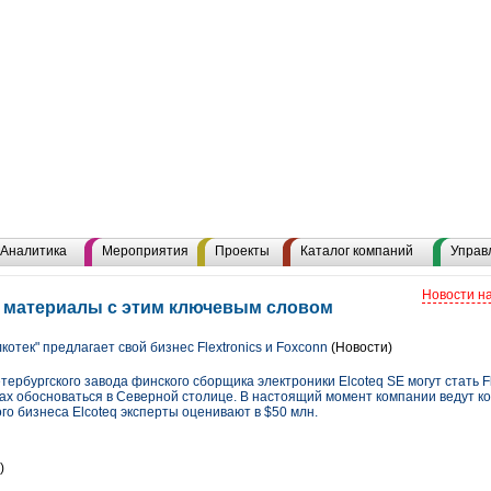
Аналитика
Мероприятия
Проекты
Каталог компаний
Управ
Новости н
 материалы с этим ключевым словом
котек" предлагает свой бизнес Flextronics и Foxconn
(Новости)
ербургского завода финского сборщика электроники Elcoteq SE могут стать Fl
ах обосноваться в Северной столице. В настоящий момент компании ведут к
го бизнеса Elcoteq эксперты оценивают в $50 млн.
)