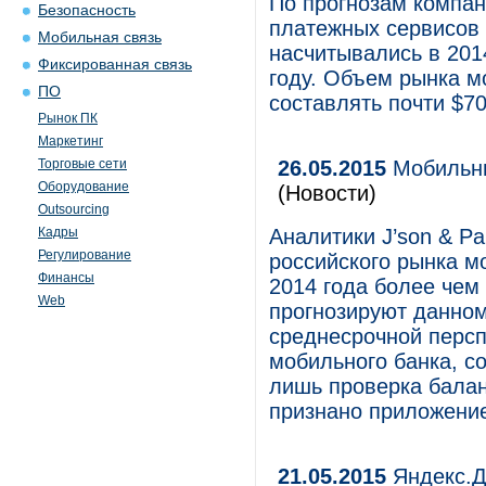
По прогнозам компан
Безопасность
платежных сервисов 
Мобильная связь
насчитывались в 2014
Фиксированная связь
году. Объем рынка м
ПО
составлять почти $7
Рынок ПК
Маркетинг
Торговые сети
26.05.2015
Мобильный
Оборудование
(Новости)
Outsourcing
Кадры
Аналитики J’son & Pa
Регулирование
российского рынка м
Финансы
2014 года более чем 
Web
прогнозируют данном
среднесрочной перс
мобильного банка, со
лишь проверка бала
признано приложени
21.05.2015
Яндекс.Д