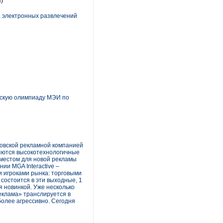
)
ка электронных развлечений
ческую олимпиаду МЭИ по
ковской рекламной компанией
ляются высокотехнологичные
местом для новой рекламы
ии MGA Interactive –
и игроками рынка: торговыми
состоится в эти выходные, 1
я новинкой. Уже несколько
еклама» транслируется в
более агрессивно. Сегодня