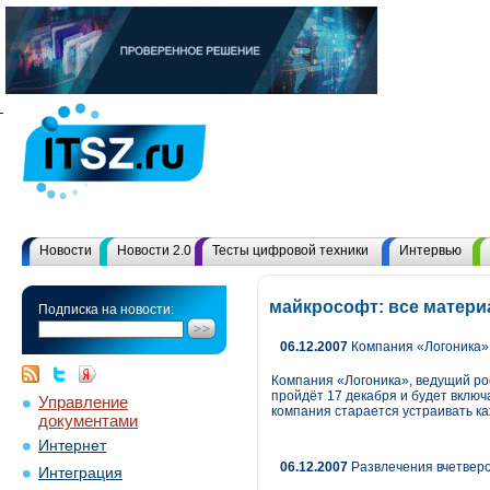
Новости
Новости 2.0
Тесты цифровой техники
Интервью
майкрософт: все матер
Подписка на новости:
06.12.2007
Компания «Логоника» 
Компания «Логоника», ведущий ро
пройдёт 17 декабря и будет включ
Управление
компания старается устраивать ка
документами
Интернет
06.12.2007
Развлечения вчетвер
Интеграция