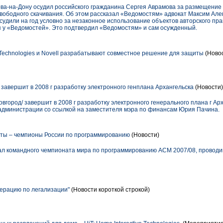
ва-на-Дону осудил российского гражданина Сергея Аврамова за размещение
вободного скачивания. Об этом рассказал «Ведомостям» адвокат Максим Ал
удили на год условно за незаконное использование объектов авторского права
ся у «Ведомостей». Это подтвердил «Ведомостям» и сам осужденный.
 Technologies и Novell разрабатывают совместное решение для защиты
(Новос
завершит в 2008 г разработку электронного генплана Архангельска
(Новости)
овгород/ завершит в 2008 г разработку электронного генерального плана г А
администрации со ссылкой на заместителя мэра по финансам Юрия Пачина.
нты – чемпионы России по программированию
(Новости)
ал командного чемпионата мира по программированию ACM 2007/08, проводи
перацию по легализации"
(Новости короткой строкой)