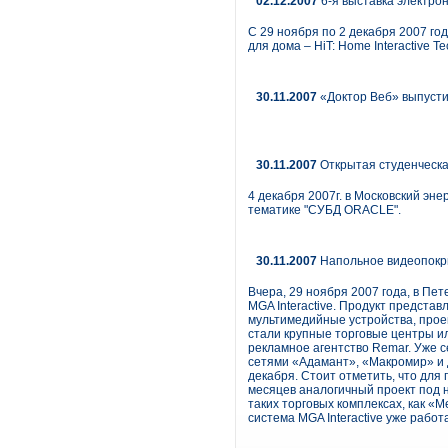
02.12.2007
6-я выставка электрон
С 29 ноября по 2 декабря 2007 го
для дома – HiT: Home Interactive Te
30.11.2007
«Доктор Веб» выпусти
30.11.2007
Открытая студенческ
4 декабря 2007г. в Московский эн
тематике "СУБД ORACLE".
30.11.2007
Напольное видеопок
Вчера, 29 ноября 2007 года, в Пе
MGA Interactive. Продукт предст
мультимедийные устройства, про
стали крупные торговые центры ил
рекламное агентство Remar. Уже 
сетями «Адамант», «Макромир» и д
декабря. Стоит отметить, что для
месяцев аналогичный проект под 
таких торговых комплексах, как «М
система MGA Interactive уже работ