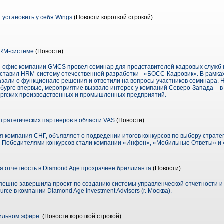
 установить у себя Wings
(Новости короткой строкой)
RM-системе
(Новости)
й офис компании GMCS провел семинар для представителей кадровых служ
дставил HRM-систему отечественной разработки - «БОСС-Кадровик». В рамк
зали о функционале решения и ответили на вопросы участников семинара. Не
урге впервые, мероприятие вызвало интерес у компаний Северо-Запада – в
ургских производственных и промышленных предприятий.
тратегических партнеров в области VAS
(Новости)
 компания СНГ, объявляет о подведении итогов конкурсов по выбору стратег
). Победителями конкурсов стали компании «Инфон», «Мобильные Ответы» и
я отчетность в Diamond Age прозрачнее бриллианта
(Новости)
ешно завершила проект по созданию системы управленческой отчетности и
e в компании Diamond Age Investment Advisors (г. Москва).
ильном эфире.
(Новости короткой строкой)