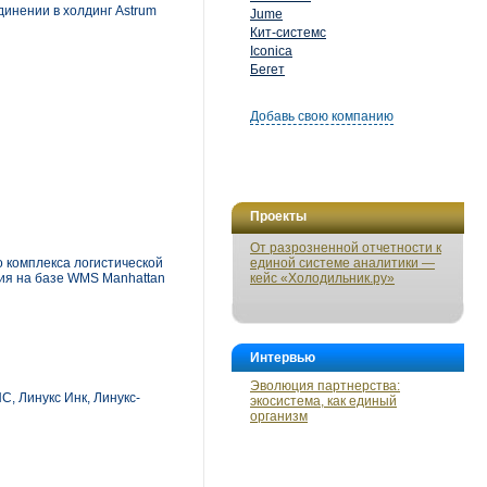
единении в холдинг Astrum
Jume
Кит-системс
Iconica
Бегет
Добавь свою компанию
Проекты
От разрозненной отчетности к
о комплекса логистической
единой системе аналитики —
ния на базе WMS Manhattan
кейс «Холодильник.ру»
Интервью
Эволюция партнерства:
, Линукс Инк, Линукс-
экосистема, как единый
организм