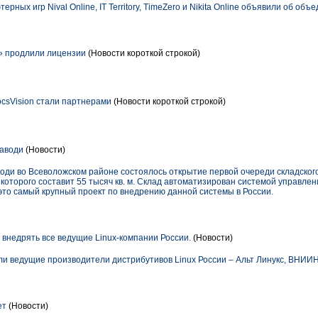
ных игр Nival Online, IT Territory, TimeZero и Nikita Online объявили об объ
» продлили лицензии
(Новости короткой строкой)
csVision стали партнерами
(Новости короткой строкой)
заводи
(Новости)
води во Всеволожском районе состоялось открытие первой очереди складског
которого составит 55 тысяч кв. м. Склад автоматизирован системой управле
это самый крупный проект по внедрению данной системы в России.
 внедрять все ведущие Linux-компании России.
(Новости)
и ведущие производители дистрибутивов Linux России – Альт Линукс, ВНИИНС
ет
(Новости)