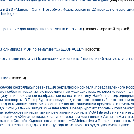
ных развлечений для дома – HiT: Home Interactive Technologies.
(Мероприятия
да в ЦВЗ «Манеж» (Санкт-Петербург, Исаакиевская пл.,1) пройдет 6-я выстав
chnologies.
л решение для аппаратного сегмента ИТ рынка
(Новости короткой строкой)
ая олимпиада МЭИ по тематике "СУБД ORACLE"
(Новости)
ергетический институт (Технический университет) проводит Открытую студен
рытие
(Новости)
тербурге состоялась презентация рекламного носителя, представленного мос
авляет собой интерактивную проекционную медиасистему, основой которой яв
ецирующие рекламное изображение на пол или стену. Наиболее подходящим 
и аэропорты. В Петербурге систему продвигает эксклюзивный партнер компан
сегодня компания заключила соглашения на трансляцию продукта с ключевым
р. Официальный запуск MGA Interactive в петербургских торговых комплексах 
 петербуржцев интерактивный рекламный носитель MGA Interactive не являетс
названием «Живая реклама» запущен местной компанией «Март» - «Живая р
ега» и «Южный». Однако новые игроки - MGA Interactive и Remar – настроены 
ает на шести площадках, а концу года их количество будет увеличено вдвое.