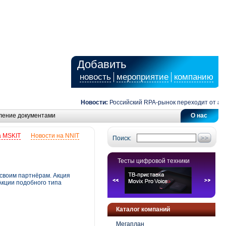
Добавить
новость
мероприятие
компанию
Новости:
Российский RPA-рынок переходит от автома
ление документами
О нас
а MSKIT
Новости на NNIT
Поиск:
Тесты цифровой техники
 своим партнёрам. Акция
Акции подобного типа
Каталог компаний
Мегаплан