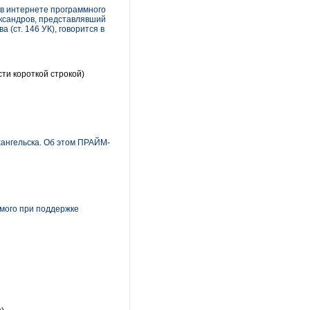
 в интернете программного
ександров, представлявший
 (ст. 146 УК), говорится в
ти короткой строкой)
рхангельска. Об этом ПРАЙМ-
мого при поддержке