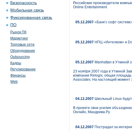
Безопасность
Российские производители компьютер
Online Entertainment
Мобильная связь
Фиксированная связь
05.12.2007
«Банк’c софт системс
ПО
Рынок ПК
Маркетинг
05.12.2007
НПЦ «Интелком» и Do
Торговые сети
Оборудование
Outsourcing
05.12.2007
Manhattan в Уткиной 
Кадры
Регулирование
23 ноября 2007 года в Уткиной За
Финансы
компании Relogix, общая площадь 
Associates. На настоящий момент 
Web
04.12.2007
Школьный Linux будут
В проекте свои усилия объъединил
Онлайн, Мандрива.Ру.
04.12.2007
Пострадал за интерн