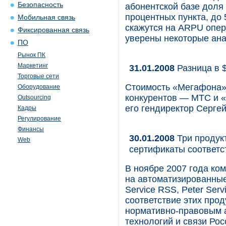
Безопасность
абонентской базе доля
процентных пункта, до
Мобильная связь
скажутся на ARPU опера
Фиксированная связь
уверены некоторые ана
ПО
Рынок ПК
Маркетинг
31.01.2008
Разница в 
Торговые сети
Стоимость «Мегафона» 
Оборудование
конкурентов — МТС и «
Outsourcing
его гендиректор Серге
Кадры
Регулирование
Финансы
30.01.2008
Три продук
Web
сертификаты соответс
В ноябре 2007 года ко
на автоматизированные 
Service RSS, Peter Se
соответствие этих про
нормативно-правовым 
технологий и связи Ро