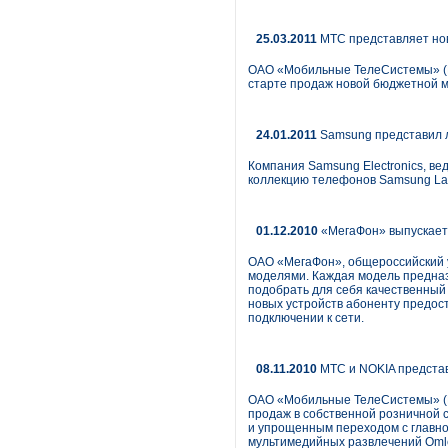
25.03.2011
МТС представляет н
ОАО «Мобильные ТелеСистемы» (М
старте продаж новой бюджетной м
24.01.2011
Samsung представил л
Компания Samsung Electronics, в
коллекцию телефонов Samsung La F
01.12.2010
«МегаФон» выпускает
ОАО «МегаФон», общероссийский 
моделями. Каждая модель предназ
подобрать для себя качественный
новых устройств абоненту предос
подключении к сети.
08.11.2010
МТС и NOKIA представ
ОАО «Мобильные ТелеСистемы» (МТ
продаж в собственной розничной 
и упрощенным переходом с главно
мультимедийных развлечений Оmle