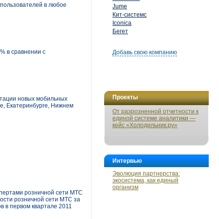
 пользователей в любое
Jume
Кит-системс
Iconica
Бегет
0% в сравнении с
Добавь свою компанию
Проекты
нтации новых мобильных
ке, Екатеринбурге, Нижнем
От разрозненной отчетности к
единой системе аналитики —
кейс «Холодильник.ру»
Интервью
Эволюция партнерства:
экосистема, как единый
организм
спертами розничной сети МТС
ности розничной сети МТС за
в в первом квартале 2011