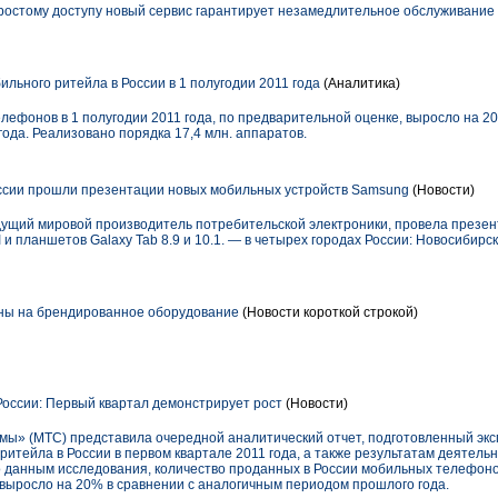
ростому доступу новый сервис гарантирует незамедлительное обслуживание
льного ритейла в России в 1 полугодии 2011 года
(Аналитика)
лефонов в 1 полугодии 2011 года, по предварительной оценке, выросло на 2
ода. Реализовано порядка 17,4 млн. аппаратов.
ссии прошли презентации новых мобильных устройств Samsung
(Новости)
едущий мировой производитель потребительской электроники, провела презе
 и планшетов Galaxy Tab 8.9 и 10.1. — в четырех городах России: Новосибирс
ны на брендированное оборудование
(Новости короткой строкой)
оссии: Первый квартал демонстрирует рост
(Новости)
ы» (МТС) представила очередной аналитический отчет, подготовленный эк
итейла в России в первом квартале 2011 года, а также результатам деятель
по данным исследования, количество проданных в России мобильных телефоно
 выросло на 20% в сравнении с аналогичным периодом прошлого года.