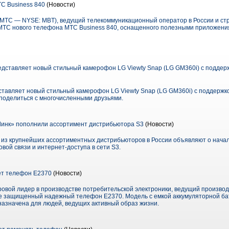
С Business 840
(Новости)
ТС — NYSE: MBT), ведущий телекоммуникационный оператор в России и стр
 МТС нового телефона МТС Business 840, оснащенного полезными приложен
представляет новый стильный камерофон LG Viewty Snap (LG GM360i) с подде
дставляет новый стильный камерофон LG Viewty Snap (LG GM360i) с поддержк
 поделиться с многочисленными друзьями.
инк» пополнили ассортимент дистрибьютора S3
(Новости)
н из крупнейших ассортиментных дистрибьюторов в России объявляют о нача
вой связи и интернет-доступа в сети S3.
т телефон E2370
(Новости)
ровой лидер в производстве потребительской электроники, ведущий произво
е защищенный надежный телефон E2370. Модель с емкой аккумуляторной бат
азначена для людей, ведущих активный образ жизни.