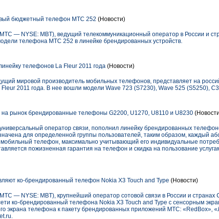
овый бюджетный телефон МТС 252
(Новости)
ТС — NYSE: MBT), ведущий телекоммуникационный оператор в России и стр
одели телефона МТС 252 в линейке брендированных устройств.
инейку телефонов La Fleur 2011 года
(Новости)
едущий мировой производитель мобильных телефонов, представляет на росси
leur 2011 года. В нее вошли модели Wave 723 (S7230), Wave 525 (S5250), С3
 на рынок брендированные телефоны G2200, U1270, U8110 и U8230
(Новости
универсальный оператор связи, пополнил линейку брендированных телефон
начена для определенной группы пользователей, таким образом, каждый а
 мобильный телефон, максимально учитывающий его индивидуальные потребн
тавляется пожизненная гарантия на телефон и скидка на пользование услуг
ляют ко-брендированный телефон Nokia X3 Touch and Type
(Новости)
С — NYSE: MBT), крупнейший оператор сотовой связи в России и странах С
сети ко-брендированный телефона Nokia X3 Touch and Type с сенсорным экра
го экрана телефона к пакету брендированных приложений МТС: «RedBox», «
t.ru.