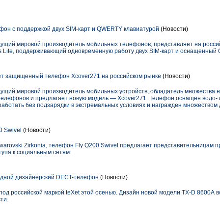
он с поддержкой двух SIM-карт и QWERTY клавиатурой
(Новости)
едущий мировой производитель мобильных телефонов, представляет на росс
 Lite, поддерживающий одновременную работу двух SIM-карт и оснащенный
т защищенный телефон Xcover271 на российском рынке
(Новости)
дущий мировой производитель мобильных устройств, обладатель множества н
елефонов и предлагает новую модель — Xcover271. Телефон оснащен водо
 работать без подзарядки в экстремальных условиях и награжден множеством
0 Swivel
(Новости)
rovski Zirkonia, телефон Fly Q200 Swivel предлагает представительницам п
упа к социальным сетям.
едной дизайнерский DECT-телефон
(Новости)
од российской маркой teXet этой осенью. Дизайн новой модели TX-D 8600А 
ти.