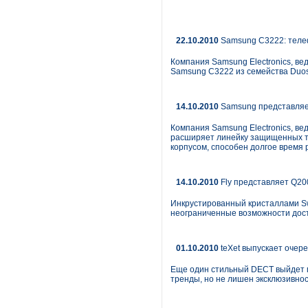
22.10.2010
Samsung C3222: телеф
Компания Samsung Electronics, в
Samsung C3222 из семейства Duos
14.10.2010
Samsung представляе
Компания Samsung Electronics, ве
расширяет линейку защищенных т
корпусом, способен долгое время
14.10.2010
Fly представляет Q20
Инкрустированный кристаллами Swa
неограниченные возможности дост
01.10.2010
teXet выпускает очер
Еще один стильный DECT выйдет п
тренды, но не лишен эксклюзивнос