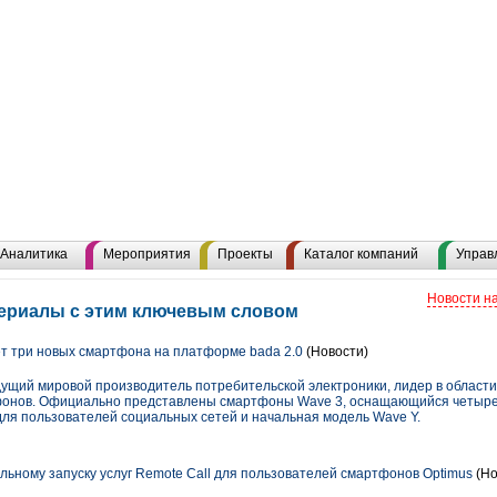
Аналитика
Мероприятия
Проекты
Каталог компаний
Управ
Новости н
териалы с этим ключевым словом
 три новых смартфона на платформе bada 2.0
(Новости)
дущий мировой производитель потребительской электроники, лидер в област
тфонов. Официально представлены смартфоны Wave 3, оснащающийся четы
для пользователей социальных сетей и начальная модель Wave Y.
льному запуску услуг Remote Call для пользователей смартфонов Optimus
(Но