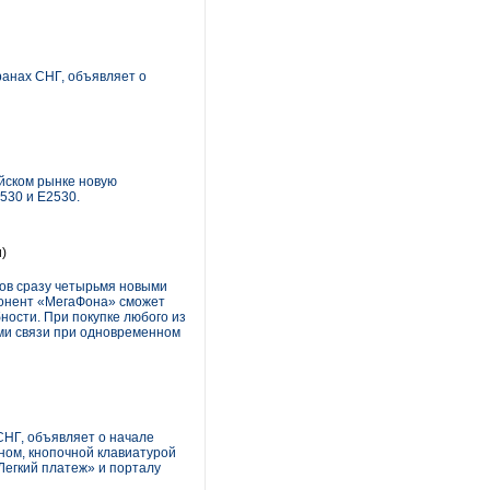
анах СНГ, объявляет о
йском рынке новую
530 и Е2530.
)
ов сразу четырьмя новыми
бонент «МегаФона» сможет
ости. При покупке любого из
ами связи при одновременном
НГ, объявляет о начале
ном, кнопочной клавиатурой
Легкий платеж» и порталу