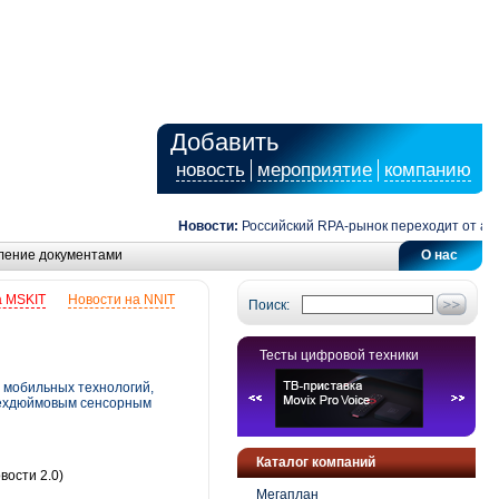
Добавить
новость
мероприятие
компанию
Новости:
Российский RPA-рынок переходит от автома
ление документами
О нас
а MSKIT
Новости на NNIT
Поиск:
Тесты цифровой техники
и мобильных технологий,
рехдюймовым сенсорным
Каталог компаний
вости 2.0)
Мегаплан