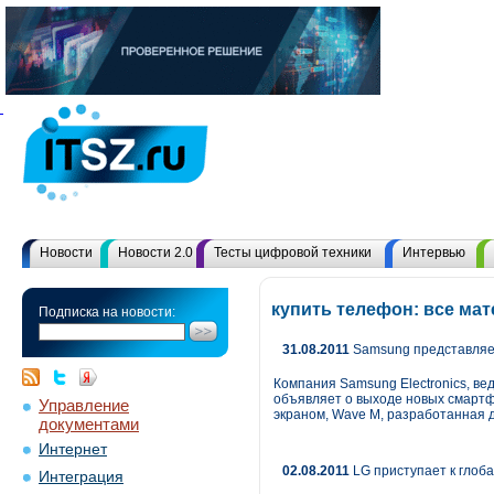
Новости
Новости 2.0
Тесты цифровой техники
Интервью
купить телефон: все ма
Подписка на новости:
31.08.2011
Samsung представляет
Компания Samsung Electronics, ве
объявляет о выходе новых смар
Управление
экраном, Wave M, разработанная 
документами
Интернет
02.08.2011
LG приступает к глоба
Интеграция