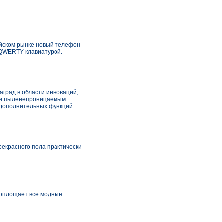
ийском рынке новый телефон
 QWERTY-клавиатурой.
аград в области инноваций,
- и пыленепроницаемым
 дополнительных функций.
рекрасного пола практически
воплощает все модные