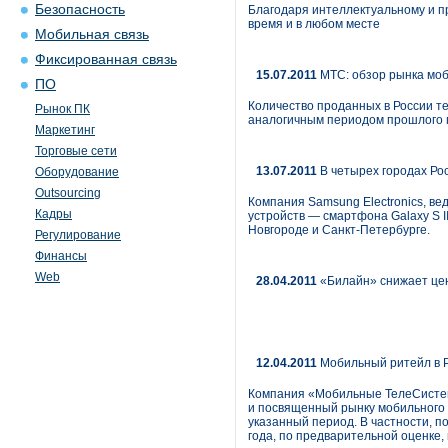
Безопасность
Благодаря интеллектуальному и п
время и в любом месте
Мобильная связь
Фиксированная связь
15.07.2011
МТС: обзор рынка моби
ПО
Количество проданных в России те
Рынок ПК
аналогичным периодом прошлого г
Маркетинг
Торговые сети
13.07.2011
В четырех городах Ро
Оборудование
Outsourcing
Компания Samsung Electronics, в
Кадры
устройств — смартфона Galaxy S II
Новгороде и Санкт-Петербурге.
Регулирование
Финансы
Web
28.04.2011
«Билайн» снижает це
12.04.2011
Мобильный ритейл в Р
Компания «Мобильные ТелеСистем
и посвященный рынку мобильного р
указанный период. В частности, 
года, по предварительной оценке,