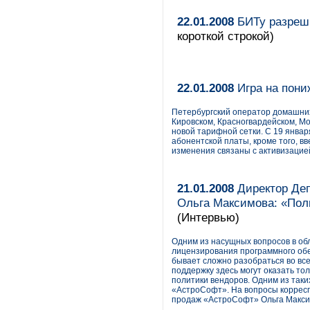
22.01.2008
БИТу разреши
короткой строкой)
22.01.2008
Игра на пони
Петербургский оператор домашних
Кировском, Красногвардейском, Мо
новой тарифной сетки. С 19 янва
абонентской платы, кроме того, в
изменения связаны с активизацией
21.01.2008
Директор Деп
Ольга Максимова: «Поли
(Интервью)
Одним из насущных вопросов в об
лицензирования программного обе
бывает сложно разобраться во вс
поддержку здесь могут оказать т
политики вендоров. Одним из таки
«АстроСофт». На вопросы корресп
продаж «АстроСофт» Ольга Макси