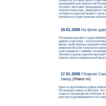
Оператор сотовой связи «Скай Лин
проводимой для абонентов Петерб
лотереи, как и двух предыдущих, 
планов оператора. Завершится тр
лотереи на данный момент очень 
лояльности существующих абонен
18.01.2008
На фоне давн
Петербургская веб-студия WebMas
давнего партнера – консалтингово
минуя свойственные разработчика
компании Bi to Be получился ориг
сочетающихся с емкими слоганами,
Эксперты рынка оценили высокий 
опроса смутил радикальный креат
17.01.2008
Сборная Санкт
завод
(Новости)
Одна из крупнейших в мире компан
Петербурге завод за $50 млн. Эт
открыть производство в России. В
кластер и договариваются об откр