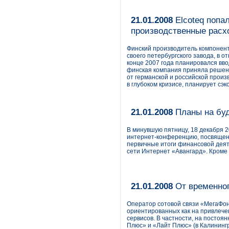
21.01.2008
Elcoteq попа
производственные расх
Финский производитель компонент
своего петербургского завода, в о
конце 2007 года планировался вво
финская компания приняла решени
от германской и российской прои
в глубоком кризисе, планирует сэ
21.01.2008
Планы на бу
В минувшую пятницу, 18 декабря 
интернет-конференцию, посвящен
первичные итоги финансовой деяте
сети Интернет «Авангард». Кроме 
21.01.2008
От временног
Оператор сотовой связи «МегаФон
ориентированных как на привлече
сервисов. В частности, на посто
Плюс» и «Лайт Плюс» (в Калининг