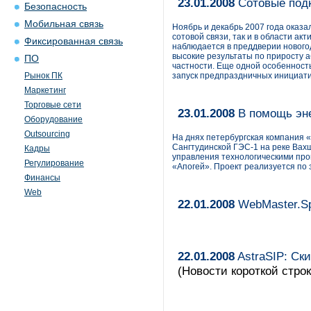
23.01.2008
Сотовые подк
Безопасность
Мобильная связь
Ноябрь и декабрь 2007 года оказа
сотовой связи, так и в области ак
Фиксированная связь
наблюдается в преддверии новогод
высокие результаты по приросту аб
ПО
частности. Еще одной особенност
Рынок ПК
запуск предпраздничных инициати
Маркетинг
Торговые сети
23.01.2008
В помощь эн
Оборудование
Outsourcing
На днях петербургская компания «
Сангтудинской ГЭС-1 на реке Вах
Кадры
управления технологическими про
Регулирование
«Апогей». Проект реализуется по 
Финансы
Web
22.01.2008
WebMaster.S
22.01.2008
AstraSIP: Ск
(Новости короткой строк