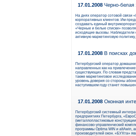
17.01.2008
Черно-белая 
На днях оператор сотовой связи 
корпоративных клиентов. Им предл
создавать единый внутрикорпорат
«Черные и белые списки» позволя
исходящие вызовы. Наблюдатели о
активную маркетинговую политику
17.01.2008
В поисках до
Петербургский оператор домашних
направленных как на привлечение 
существующих. По словам представ
также маркетинговое исследовани
уровень доверия со стороны абон
наступившем году станет повышен
17.01.2008
Оконная инте
Петербургский системный интегра
предприятиях Петербурга, «ЕвроС
(металлопластиковые конструкции
финансово-управленческий компле
программы Optima WIN и altAwin,
производителей окон. «БУХта» яв