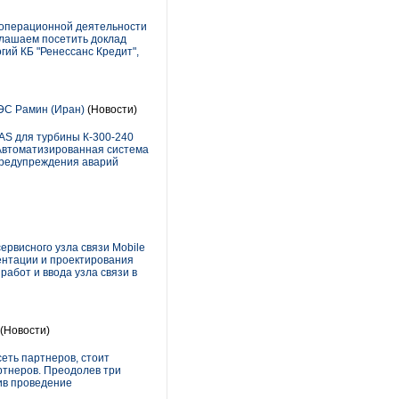
 операционной деятельности
глашаем посетить доклад
ий КБ "Ренессанс Кредит",
ЭС Рамин (Иран)
(Новости)
AS для турбины К-300-240
 Автоматизированная система
предупреждения аварий
рвисного узла связи Mobile
ентации и проектирования
абот и ввода узла связи в
(Новости)
еть партнеров, стоит
ртнеров. Преодолев три
ив проведение