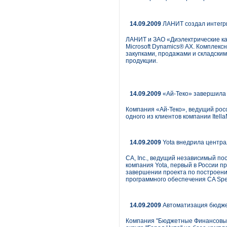
14.09.2009
ЛАНИТ создал интегр
ЛАНИТ и ЗАО «Диэлектрические к
Microsoft Dynamics® AX. Комплекс
закупками, продажами и складски
продукции.
14.09.2009
«Ай-Теко» завершила п
Компания «Ай-Теко», ведущий рос
одного из клиентов компании Itel
14.09.2009
Yota внедрила центра
CA, Inc., ведущий независимый по
компания Yota, первый в России 
завершении проекта по построени
программного обеспечения CA Spe
14.09.2009
Автоматизация бюдже
Компания "Бюджетные Финансовые 