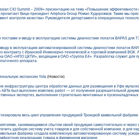
ussian CIO Summit – 2009» презентацию на тему «Повышение эффективности
 прочитает Вице-президент Amphora Group Роман Худорожков. Также мы при
умент контроля качества» Руководителя департамента операционных технолог
поставке и вводу в эксплуатацию системы диагностики лопаток BAPAS для Т
вводу в эксплуатацию автоматизированной системы диагностики лопаток BAP
о контракту с Иранской Инженерно-технической и торговой компанией BGK.
ана ОАО «НПО ЦКТИ», входящим в ОАО «Группа Е4». Разработка служит для 
паточного аппарата.
ональную экспансию Yota
(Новости)
е инфраструктуры центра обработки данных для размещения в Уфе мультисе
та АйТи был выполнен комплекс работ — от получения разрешительной докум
ственных экспертиз, выполнения строительно-монтажных и пусконаладочных р
изировала весь цикл управления продукцией Троицкой камвольной фабрики
ятиями, занимающимися сбытом своей продукции самостоятельно и через с
ечить удобную систему учета товаров и для собственной компании, и для па
амвольная фабрика создала комплексную автоматизированную систему, ускор
комфортную реализацию товара в фирменном магазине.