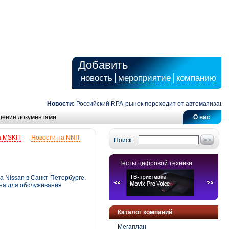
Добавить
новость
мероприятие
компанию
Новости:
Российский RPA-рынок переходит от автоматизации зад
ление документами
О нас
а MSKIT
Новости на NNIT
Поиск:
Тесты цифровой техники
 Nissan в Санкт-Петербурге.
на для обслуживания
Каталог компаний
Мегаплан