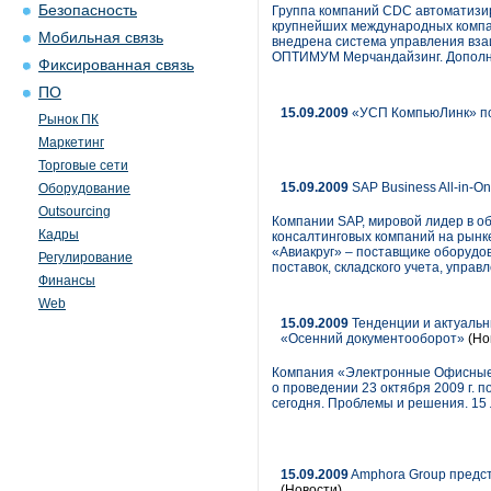
Безопасность
Группа компаний CDC автоматизир
крупнейших международных компан
Мобильная связь
внедрена система управления вза
ОПТИМУМ Мерчандайзинг. Дополн
Фиксированная связь
ПО
15.09.2009
«УСП КомпьюЛинк» по
Рынок ПК
Маркетинг
Торговые сети
15.09.2009
SAP Business All-in-O
Оборудование
Outsourcing
Компании SAP, мировой лидер в об
Кадры
консалтинговых компаний на рынк
«Авиакруг» – поставщике оборудов
Регулирование
поставок, складского учета, упра
Финансы
Web
15.09.2009
Тенденции и актуальн
«Осенний документооборот»
(Но
Компания «Электронные Офисные 
о проведении 23 октября 2009 г.
сегодня. Проблемы и решения. 15 
15.09.2009
Amphora Group предст
(Новости)