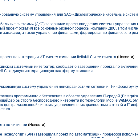
ированную систему управления для ЗАО «Диэлектрические кабельные систе
абельные системы» (ДКС) завершили проект внедрения системы управления 
ный проект охватил все основные бизнес-процессы компании ДКС, в том числ
ми запасами, а также управление финансами, формирование финансового рез
роект по интеграции ИТ-систем компании ItellaNLC и ее клиента
(Новости)
сийский системный интегратор, сообщает о завершении проекта по включе
laNLC в единую интеграционную платформу компании.
лизованную систему управления неисправностями сетевой и IT-инфраструкт
ставщик программного обеспечения в области управления IT-средой (Enterpris
провайдер быстрого беспроводного интернета по технологии Mobile WiMAX, о
ю централизованной системы управления неисправностями сетевой и IT-инф
ctrum.
та по-читински
(Новости)
Технологии" (БФТ) завершила проект по автоматизации процессов исполне