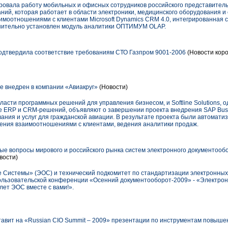
овала работу мобильных и офисных сотрудников российского представительст
ий, которая работает в области электроники, медицинского оборудования и 
имоотношениями с клиентами Microsoft Dynamics CRM 4.0, интегрированная
ительно установлен модуль аналитики ОПТИМУМ OLAP.
дтвердила соответствие требованиям СТО Газпром 9001-2006
(Новости коро
ne внедрен в компании «Авиакруг»
(Новости)
ласти программных решений для управления бизнесом, и Softline Solutions, 
е ERP и CRM-решений, объявляют о завершении проекта внедрения SAP Busin
ания и услуг для гражданской авиации. В результате проекта были автомати
вления взаимоотношениями с клиентами, ведения аналитики продаж.
ые вопросы мирового и российского рынка систем электронного документооб
вости)
Системы» (ЭОС) и технический подкомитет по стандартизации электронных
 пользовательской конференции «Осенний документооборот-2009» - «Электро
лет ЭОС вместе с вами!».
авит на «Russian CIO Summit – 2009» презентации по инструментам повыше