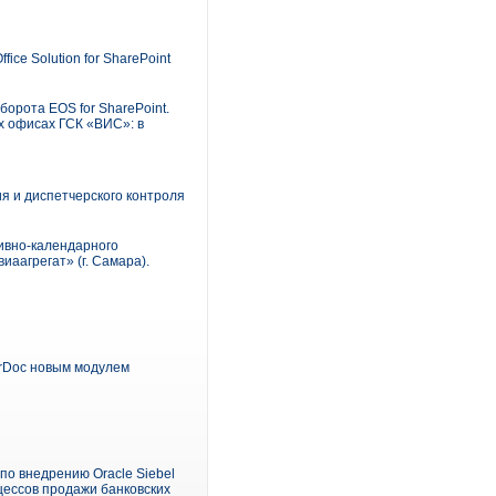
ce Solution for SharePoint
орота EOS for SharePoint.
х офисах ГСК «ВИС»: в
 и диспетчерского контроля
ивно-календарного
иаагрегат» (г. Самара).
erDoc новым модулем
о внедрению Oracle Siebel
ессов продажи банковских