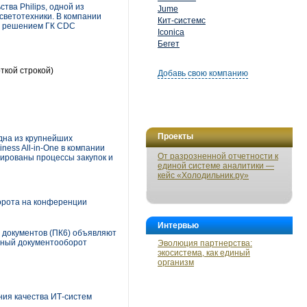
ва Philips, одной из
Jume
светотехники. В компании
Кит-системс
 с решением ГК CDC
Iconica
Бегет
ткой строкой)
Добавь свою компанию
Проекты
одна из крупнейших
ess All-in-One в компании
От разрозненной отчетности к
зированы процессы закупок и
единой системе аналитики —
кейс «Холодильник.ру»
орота на конференции
Интервью
 документов (ПК6) объявляют
нный документооборот
Эволюция партнерства:
экосистема, как единый
организм
ния качества ИТ-систем