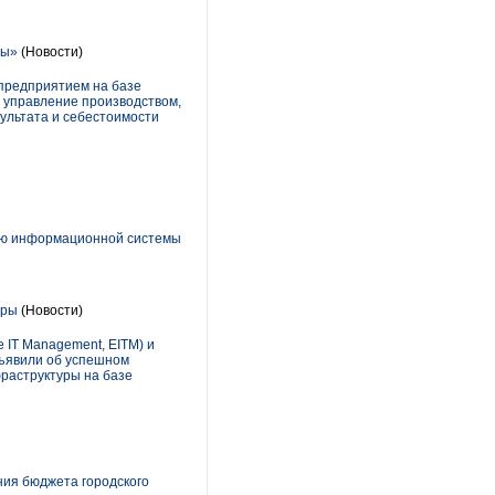
мы»
(Новости)
предприятием на базе
е управление производством,
ультата и себестоимости
нию информационной системы
уры
(Новости)
e IT Management, EITM) и
бъявили об успешном
раструктуры на базе
ния бюджета городского