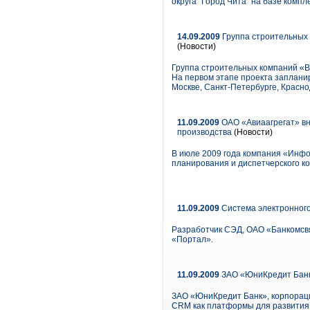
округа "Город Чита" на базе ком
14.09.2009
Группа строительных к
(Новости)
Группа строительных компаний «В
На первом этапе проекта заплани
Москве, Санкт-Петербурге, Красно
11.09.2009
ОАО «Авиаагрегат» вн
производства
(Новости)
В июле 2009 года компания «Инф
планирования и диспетчерского ко
11.09.2009
Система электронног
Разработчик СЭД, ОАО «Банкомсв
«Портал».
11.09.2009
ЗАО «ЮниКредит Банк
ЗАО «ЮниКредит Банк», корпораци
CRM как платформы для развития