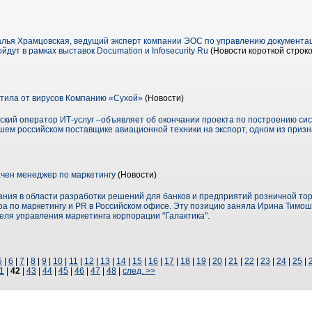
алья Храмцовская, ведущий эксперт компании ЭОС по управлению документац
йдут в рамках выставок Documation и Infosecurity Ru
(Новости короткой строко
тила от вирусов Компанию «Сухой»
(Новости)
йский оператор ИТ-услуг –объявляет об окончании проекта по построению с
ем российском поставщике авиационной техники на экспорт, одном из приз
ачен менеджер по маркетингу
(Новости)
ия в области разработки решений для банков и предприятий розничной торг
а по маркетингу и PR в Российском офисе. Эту позицию заняла Ирина Тимо
еля управления маркетинга корпорации "Галактика".
5
|
6
|
7
|
8
|
9
|
10
|
11
|
12
|
13
|
14
|
15
|
16
|
17
|
18
|
19
|
20
|
21
|
22
|
23
|
24
|
25
|
1
|
42
|
43
|
44
|
45
|
46
|
47
|
48
|
след. >>