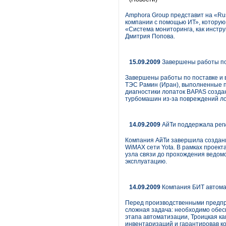
Amphora Group представит на «R
компании с помощью ИТ», которую
«Система мониторинга, как инстр
Дмитрия Попова.
15.09.2009
Завершены работы по 
Завершены работы по поставке и 
ТЭС Рамин (Иран), выполненные п
диагностики лопаток BAPAS созд
турбомашин из-за повреждений ло
14.09.2009
АйТи поддержала реги
Компания АйТи завершила создани
WiMAX сети Yota. В рамках проек
узла связи до прохождения ведом
эксплуатацию.
14.09.2009
Компания БИТ автомат
Перед производственными предпри
сложная задача: необходимо обесп
этапа автоматизации, Троицкая к
инвентаризаций и гарантировав 