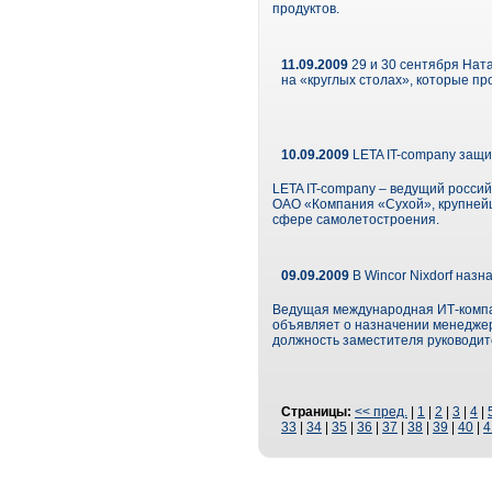
продуктов.
11.09.2009
29 и 30 сентября Нат
на «круглых столах», которые про
10.09.2009
LETA IT-company защи
LETA IT-company – ведущий росси
ОАО «Компания «Сухой», крупнейш
сфере самолетостроения.
09.09.2009
В Wincor Nixdorf назн
Ведущая международная ИТ-компан
объявляет о назначении менеджер
должность заместителя руководит
Страницы:
<< пред.
|
1
|
2
|
3
|
4
|
33
|
34
|
35
|
36
|
37
|
38
|
39
|
40
|
4