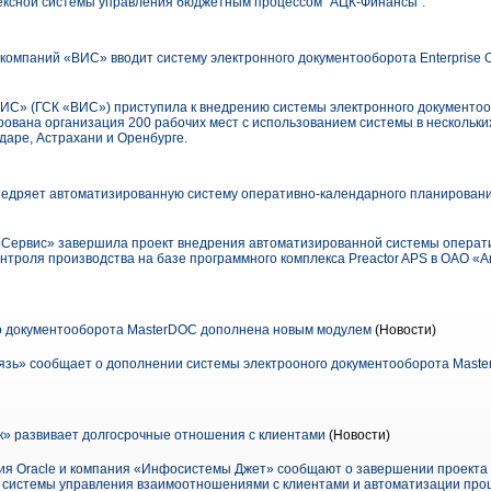
плексной системы управления бюджетным процессом "АЦК-Финансы".
омпаний «ВИС» вводит систему электронного документооборота Enterprise Offi
ИС» (ГСК «ВИС») приступила к внедрению системы электронного документооб
рована организация 200 рабочих мест с использованием системы в нескольки
даре, Астрахани и Оренбурге.
едряет автоматизированную систему оперативно-календарного планирования
оСервис» завершила проект внедрения автоматизированной системы операт
нтроля производства на базе программного комплекса Preactor APS в ОАО «Ав
о документооборота MasterDOC дополнена новым модулем
(Новости)
язь» сообщает о дополнении системы электрооного документооборота Mast
» развивает долгосрочные отношения с клиентами
(Новости)
я Oracle и компания «Инфосистемы Джет» сообщают о завершении проекта п
 системы управления взаимоотношениями с клиентами и автоматизации проц