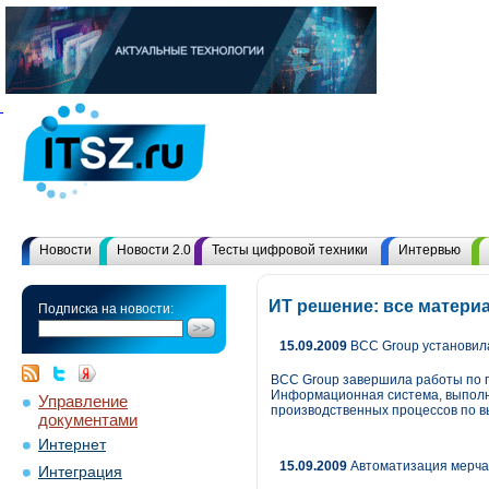
Новости
Новости 2.0
Тесты цифровой техники
Интервью
ИТ решение: все матери
Подписка на новости:
15.09.2009
BCC Group установила
BCC Group завершила работы по п
Информационная система, выполн
Управление
производственных процессов по в
документами
Интернет
15.09.2009
Автоматизация мерчан
Интеграция