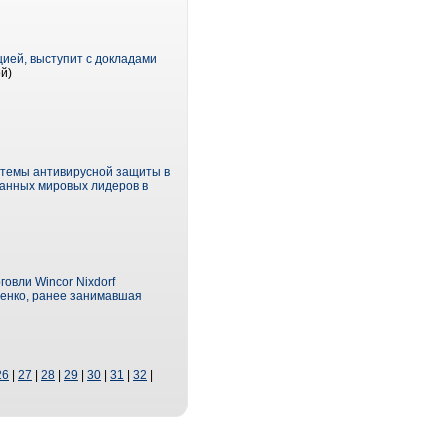
ией, выступит с докладами
й)
истемы антивирусной защиты в
нанных мировых лидеров в
овли Wincor Nixdorf
шенко, ранее занимавшая
26
|
27
|
28
|
29
|
30
|
31
|
32
|