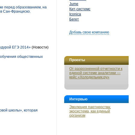
Jume
ке перед образованием, на
Кит-системс
в Сан-Франциско.
Iconica
Бегет
Добавь свою компанию
едурой ЕГЭ 2014»
(Новости)
 обучения общественных
Проекты
От разрозненной отчетности к
единой системе аналитики —
кейс «Холодильник.ру»
Интервью
Эволюция партнерства:
овой школы», которая
экосистема, как единый
организм