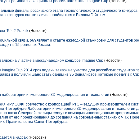
ртуют региональные финалы российского этапа Imagine Cup
(Новости)
альные финалы российского этапа технологического студенческого конкурса I
ала конкурса сможет лично пообщаться с Биллом Гейтсом
кт Tele2 Praktik
(Новости)
обильной связи, объявляет о старте ежегодной стажировки для студентов рос
оходит в 15 регионах России.
заявок на участие в международном конкурсе Imagine Cup
(Новости)
су ImagineCup 2014 срок подачи заявок на участие для российских студентов 
явки и получили шанс стать одним из 35 финалистов, которые поедут в г. Си
ы лаборатории инженерного 3D-моделирования и технологий
(Новости)
ния ИРИСОФТ совместно с корпорацией РТС – ведущим производителем сист
нкт-Петербурге Лаборатории инженерного 3D-моделирования и технологий д
чных школ Северной столицы смогут с помощью инновационных программных
лия от его проектирования до создания на современных станках с ЧПУ. Про
ию Правительства Санкт-Петербурга.
дается в кадрах
(Новости)