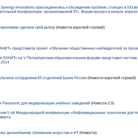
ynergy Innovations присоединились к обсуждению проблем, стоящих в XXI ве
тельной Конференции, организованной IFC. Форум прошел в начале апреля 
экономики сделали свой выбор
(Новости короткой строкой)
АНИТ» представила проект «Обучение общественных наблюдателей за проц
я ЛАНИТ» на V Петербургском образовательном форуме представил систему
 2014.
бучила сотрудников 65 отделений Банка России
(Новости короткой строкой)
 Panasonic для модернизации учебных заведений
(Новости 2.0)
ером 5-ой Международной конференции «Информационные технологии для Н
 марта.
льс дальнейшему сближению искусства и ИТ
(Новости)