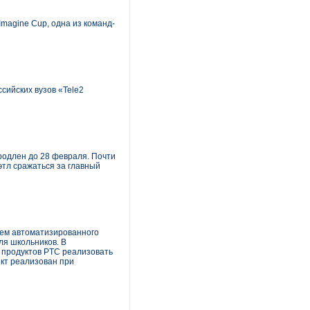
magine Cup, одна из команд-
сийских вузов «Tele2
продлен до 28 февраля. Почти
этл сражаться за главный
ем автоматизированного
ля школьников. В
 продуктов PTC реализовать
ект реализован при