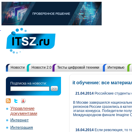
Новости
Новости 2.0
Тесты цифровой техники
Интервью
it обучение: все матер
Подписка на новости:
21.04.2014
Российские студенты 
В Москве завершился национальны
регионов России сразились в кат
Управление
этапах конкурса. Победители полу
документами
Международном финале Imagine C
Интернет
Интеграция
16.04.2014
Если революция, то т