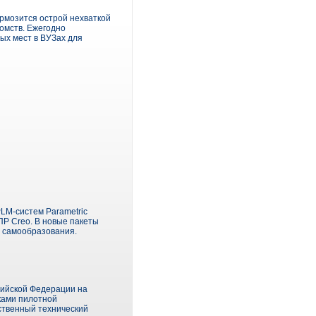
ормозится острой нехваткой
омств. Ежегодно
ых мест в ВУЗах для
M-систем Parametric
ПР Creo. В новые пакеты
я самообразования.
сийской Федерации на
иками пилотной
рственный технический