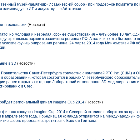
арственный музей-памятник «Исаакиевский собор» при поддержке Комитета по
ю олимпиаду по ИТ и искусству — «Айтетика»
ет технопарки
(Новости)
таточно молодая и незрелая, срок её существования – чуть более 10 лет. Одн
ндустриальных парков в различных регионах РФ. А наличие хотя бы одного 
е условие функционирования региона. 24 марта 2014 года Минкомсвязи РФ о
сии.
ние в 3D
(Новости)
 Правительства Санкт-Петербурга совместно с компанией РТС Inc. (США) и
 образовании», которая состоится в рамках V Петербургского образователь
ции ранее открытых в городе Лабораторий инженерного 3D-моделирования и
ктированию в Creo.
ройдет региональный финал Imagine Cup 2014
(Новости)
 финала конкурса Imagine Cup 2014 в Северной столице поборются за право
 в апреле этого года. Победившая команда отправится на Международный фи
итие своего проекта и встретиться с Биллом Гейтсом.