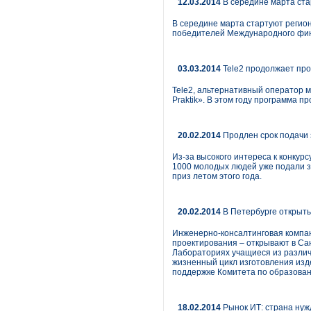
12.03.2014
В середине марта ста
В середине марта стартуют регион
победителей Международного фин
03.03.2014
Tele2 продолжает прое
Tele2, альтернативный оператор м
Praktik». В этом году программа пр
20.02.2014
Продлен срок подачи 
Из-за высокого интереса к конкур
1000 молодых людей уже подали за
приз летом этого года.
20.02.2014
В Петербурге открыт
Инженерно-консалтинговая компа
проектирования – открывают в Са
Лабораториях учащиеся из разли
жизненный цикл изготовления изде
поддержке Комитета по образован
18.02.2014
Рынок ИТ: страна нуж