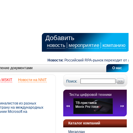
Добавить
новость
мероприятие
компанию
Новости:
Российский RPA-рынок переходит от автома
ление документами
О нас
а MSKIT
Новости на NNIT
Поиск:
Тесты цифровой техники
финалистов из разных
 страну на международных
нии Microsoft на
Каталог компаний
Мегаплан