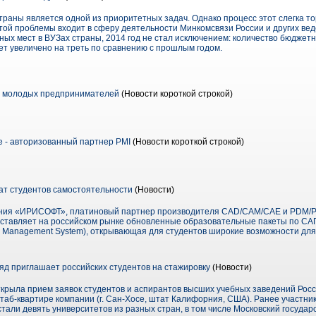
раны является одной из приоритетных задач. Однако процесс этот слегка т
той проблемы входит в сферу деятельности Минкомсвязи России и других вед
ых мест в ВУЗах страны, 2014 год не стал исключением: количество бюджетн
ет увеличено на треть по сравнению с прошлым годом.
 молодых предпринимателей
(Новости короткой строкой)
e - авторизованный партнер PMI
(Новости короткой строкой)
т студентов самостоятельности
(Новости)
ния «ИРИСОФТ», платиновый партнер производителя CAD/CAM/CAE и PDM/PL
редставляет на российском рынке обновленные образовательные пакеты по СА
ng Management System), открывающая для студентов широкие возможности дл
ряд приглашает российских студентов на стажировку
(Новости)
открыла прием заявок студентов и аспирантов высших учебных заведений Рос
штаб-квартире компании (г. Сан-Хосе, штат Калифорния, США). Ранее участн
али девять университетов из разных стран, в том числе Московский госуда