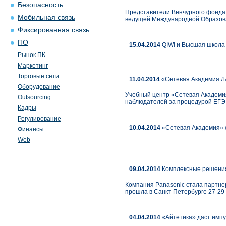
Безопасность
Представители Венчурного фонда S
Мобильная связь
ведущей Международной Образова
Фиксированная связь
ПО
15.04.2014
QIWI и Высшая школа 
Рынок ПК
Маркетинг
Торговые сети
11.04.2014
«Сетевая Академия Л
Оборудование
Учебный центр «Сетевая Академи
Outsourcing
наблюдателей за процедурой ЕГЭ
Кадры
Регулирование
10.04.2014
«Сетевая Академия» о
Финансы
Web
09.04.2014
Комплексные решения
Компания Panasonic стала партн
прошла в Санкт-Петербурге 27-29
04.04.2014
«Айтетика» даст импу