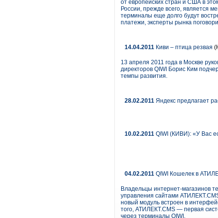
от европейских стран и США в эт
России, прежде всего, является м
терминалы еще долго будут востре
платежи, эксперты рынка поговорил
14.04.2011
Киви – птица резвая
(
13 апреля 2011 года в Москве рук
директоров QIWI Борис Ким подчер
темпы развития.
28.02.2011
Яндекс предлагает рас
10.02.2011
QIWI (КИВИ): «У Вас е
04.02.2011
QIWI Кошелек в АТИЛ
Владельцы интернет-магазинов те
управления сайтами АТИЛЕКТ.CMS 
новый модуль встроен в интерфей
того, АТИЛЕКТ.CMS — первая сист
через терминалы QIWI.