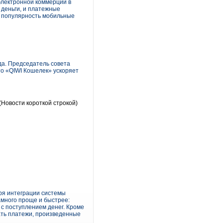
электронной коммерции в
 деньги, и платежные
ие популярность мобильные
да. Председатель совета
то «QIWI Кошелек» ускоряет
(Новости короткой строкой)
ря интеграции системы
много проще и быстрее:
с поступлением денег. Кроме
ать платежи, произведенные