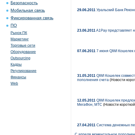
Безопасность
29.06.2011
Уральский Банк Рекон
Мобильная связь
Фиксированная связь
ПО
23.06.2011
A1Pay представляет н
Рынок ПК
Маркетинг
Торговые сети
07.06.2011
7 июня QIWI Кошелек 
Оборудование
Outsourcing
Кадры
Регулирование
31.05.2011
QIWI Кошелек совмес
Финансы
пополнения счета
(Новости корот
Web
12.05.2011
QIWI Кошелек предлож
МегаФон, МТС
(Новости короткой
27.04.2011
Система денежных пер
С апреля моментальное пополнени