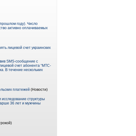
в прошлом году). Число
ество активно оплачиваемых
ять лицевой счет украинских
авив SMS-сообщение с
 лицевой счет абонента “МТС-
жа. В течение нескольких
ельских платежей
(Новости)
и исследование структуры
тарше 36 лет и мужчины
трокой)