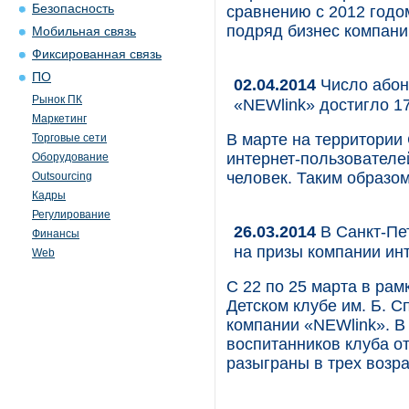
Безопасность
сравнению с 2012 годом
подряд бизнес компани
Мобильная связь
Фиксированная связь
ПО
02.04.2014
Число абон
Рынок ПК
«NEWlink» достигло 1
Маркетинг
В марте на территории
Торговые сети
интернет-пользователе
Оборудование
человек. Таким образом
Outsourcing
Кадры
Регулирование
26.03.2014
В Санкт-Пе
Финансы
на призы компании ин
Web
C 22 по 25 марта в ра
Детском клубе им. Б. 
компании «NEWlink». В
воспитанников клуба от
разыграны в трех возра