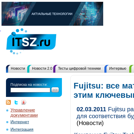
Новости
Новости 2.0
Тесты цифровой техники
Интервью
Fujitsu: все м
Подписка на новости:
этим ключевы
02.03.2011
Fujitsu р
Управление
документами
для соответствия б
Интернет
(Новости)
Интеграция