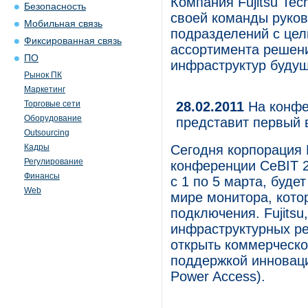
Компания Fujitsu Tec
Безопасность
своей команды руков
Мобильная связь
подразделений с цел
Фиксированная связь
ассортимента решени
ПО
инфраструктур будущ
Рынок ПК
Маркетинг
Торговые сети
28.02.2011
На конфер
Оборудование
представит первый 
Outsourcing
Кадры
Сегодня корпорация F
Регулирование
конференции CeBIT 2
Финансы
с 1 по 5 марта, буде
Web
мире монитора, кото
подключения. Fujits
инфраструктурных р
открыть коммерческо
поддержкой инноваци
Power Access).