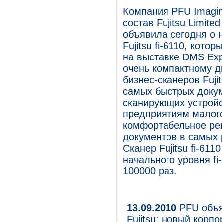
Компания PFU Imaging
состав Fujitsu Limit
объявила сегодня о 
Fujitsu fi-6110, кот
на выставке DMS Exp
очень компактному д
бизнес-сканеров Fuji
самых быстрых докум
сканирующих устройс
предприятиям малого
комфортабельное ре
документов в самых 
Сканер Fujitsu fi-6
начального уровня f
100000 раз.
13.09.2010
PFU объя
Fujitsu: новый корп