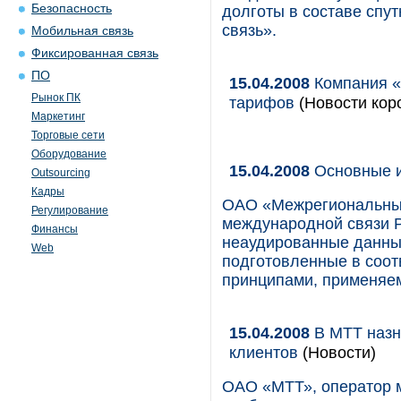
Безопасность
долготы в составе спу
связь».
Мобильная связь
Фиксированная связь
ПО
15.04.2008
Компания «
Рынок ПК
тарифов
(Новости кор
Маркетинг
Торговые сети
Оборудование
15.04.2008
Основные и
Outsourcing
Кадры
ОАО «Межрегиональный
Регулирование
международной связи 
Финансы
неаудированные данные
Web
подготовленные в соот
принципами, применяе
15.04.2008
В МТТ назн
клиентов
(Новости)
ОАО «МТТ», оператор 