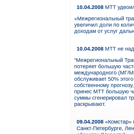
10.04.2008
МТТ удвои
«Межрегиональный тран
увеличил доли по коли
доходам от услуг даль
10.04.2008
МТТ не над
"Межрегиональный Тран
потеряет большую част
международного (МГ/МН
обслуживает 50% этого 
собственному прогнозу,
принес МТТ большую ча
суммы сгенерировал тр
раскрывают.
09.04.2008
«Комстар» п
Санкт-Петербурге, Ле