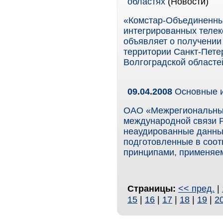
областях
(Новости)
«Комстар-Объединенны
интегрированных телек
объявляет о получении 
территории Санкт-Пете
Волгоградской областе
09.04.2008
Основные и
ОАО «Межрегиональный
международной связи 
неаудированные данные
подготовленные в соот
принципами, применяе
Страницы:
<< пред.
|
15
|
16
|
17
|
18
|
19
|
2