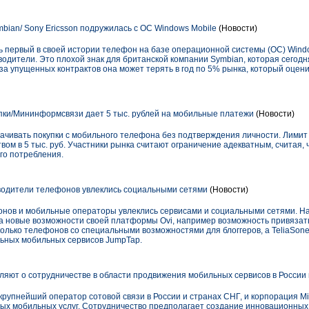
mbian/ Sony Ericsson подружилась с ОС Windows Mobile
(Новости)
ь первый в своей истории телефон на базе операционной системы (ОС) Windo
водители. Это плохой знак для британской компании Symbian, которая сегод
а упущенных контрактов она может терять в год по 5% рынка, который оцени
пки/Мининформсвязи дает 5 тыс. рублей на мобильные платежи
(Новости)
ивать покупки с мобильного телефона без подтверждения личности. Лимит 
ом в 5 тыс. руб. Участники рынка считают ограничение адекватным, считая, 
го потребления.
водители телефонов увлеклись социальными сетями
(Новости)
нов и мобильные операторы увлеклись сервисами и социальными сетями. Н
а новые возможности своей платформы Ovi, например возможность привязат
сколько телефонов со специальными возможностями для блоггеров, а TeliaSon
льных мобильных сервисов JumpTap.
вляют о сотрудничестве в области продвижения мобильных сервисов в России
упнейший оператор сотовой связи в России и странах СНГ, и корпорация Mic
вых мобильных услуг. Сотрудничество предполагает создание инновационных