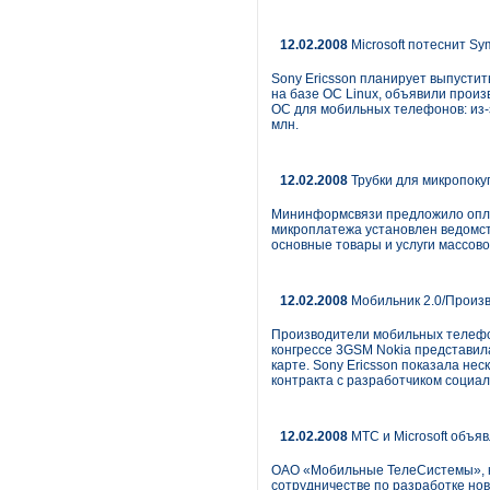
12.02.2008
Microsoft потеснит Sy
Sony Ericsson планирует выпустит
на базе ОС Linux, объявили произ
ОС для мобильных телефонов: из-з
млн.
12.02.2008
Трубки для микропоку
Мининформсвязи предложило оплач
микроплатежа установлен ведомств
основные товары и услуги массово
12.02.2008
Мобильник 2.0/Произ
Производители мобильных телефо
конгрессе 3GSM Nokia представил
карте. Sony Ericsson показала не
контракта с разработчиком социа
12.02.2008
МТС и Microsoft объя
ОАО «Мобильные ТелеСистемы», кр
сотрудничестве по разработке но