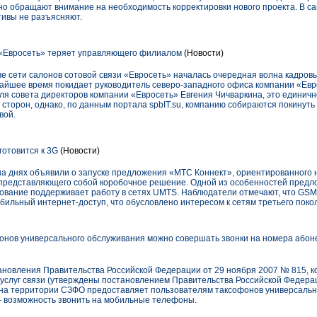
но обращают внимание на необходимость корректировки нового проекта. В с
ивы не разъясняют.
 «Евросеть» теряет управляющего филиалом
(Новости)
е сети салонов сотовой связи «Евросеть» началась очередная волна кадровы
ижайшее время покидает руководитель северо-западного офиса компании «Ев
ля совета директоров компании «Евросеть» Евгения Чичваркина, это единичн
сторон, однако, по данным портала spbIT.su, компанию собираются покинуть
вой.
готовится к 3G
(Новости)
 днях объявили о запуске предложения «МТС Коннект», ориентированного 
 представляющего собой коробочное решение. Одной из особенностей предло
дование поддерживает работу в сетях UMTS. Наблюдатели отмечают, что GS
бильный интернет-доступ, что обусловлено интересом к сетям третьего поко
онов универсального обслуживания можно совершать звонки на номера абон
становления Правительства Российской Федерации от 29 ноября 2007 № 815, 
услуг связи (утверждены постановлением Правительства Российской Федераци
на территории СЗФО предоставляет пользователям таксофонов универсальн
 - возможность звонить на мобильные телефоны.