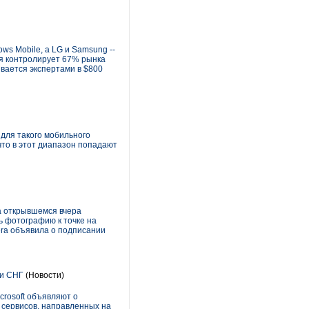
ws Mobile, а LG и Samsung --
ня контролирует 67% рынка
вается экспертами в $800
для такого мобильного
что в этот диапазон попадают
а открывшемся вчера
ь фотографию к точке на
era объявила о подписании
 и СНГ
(Новости)
rosoft объявляют о
 сервисов, направленных на