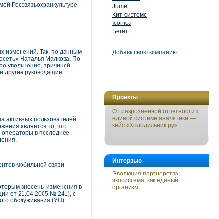
амой Россвязьохранкультуре
Jume
Кит-системс
Iconica
Бегет
х изменений. Так, по данным
Добавь свою компанию
росеть» Наталья Малкова. По
ое увольнение, причиной
 и другие руководящие
Проекты
От разрозненной отчетности к
единой системе аналитики —
на активных пользователей
кейс «Холодильник.ру»
жения является то, что
M-операторы в последнее
ления.
Интервью
ентов мобильной связи
Эволюция партнерства:
экосистема, как единый
которым внесены изменения в
организм
и от 21.04.2005 № 241), с
ого обслуживания (УО)