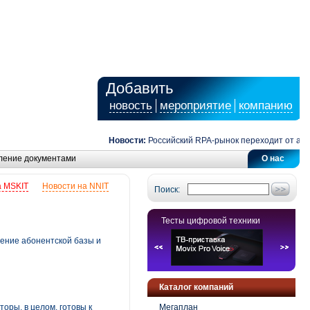
Добавить
новость
мероприятие
компанию
Новости:
Российский RPA-рынок переходит от автомат
ление документами
О нас
а MSKIT
Новости на NNIT
Поиск:
Тесты цифровой техники
чение абонентской базы и
Каталог компаний
оры, в целом, готовы к
Мегаплан