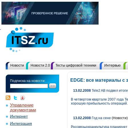
Новости
Новости 2.0
Тесты цифровой техники
Интервью
EDGE: все материалы с
Подписка на новости:
13.02.2008
Tele2 AB подвел итоги
В четвертом квартале 2007 года 
хорошую прибыльность операций.
Управление
документами
Интернет
13.02.2008
Год на сене
(Новости)
Интеграция
Россвязьохранкультура планирует 