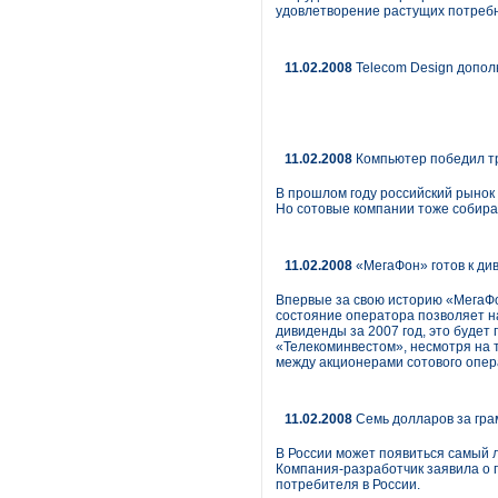
удовлетворение растущих потребн
11.02.2008
Telecom Design допол
11.02.2008
Компьютер победил т
В прошлом году российский рынок
Но сотовые компании тоже собира
11.02.2008
«МегаФон» готов к див
Впервые за свою историю «МегаФон
состояние оператора позволяет н
дивиденды за 2007 год, это будет
«Телеком­инвестом», несмотря на 
между акционерами сотового опер
11.02.2008
Семь долларов за гр
В России может появиться самый 
Компания-разработчик заявила о 
потребителя в России.