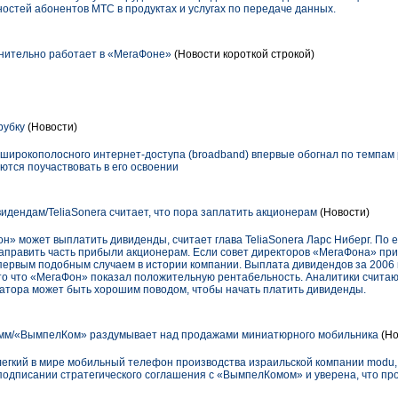
остей абонентов МТС в продуктах и услугах по передаче данных.
нительно работает в «МегаФоне»
(Новости короткой строкой)
рубку
(Новости)
 широкополосного интернет-доступа (broadband) впервые обогнал по темпам 
ются поучаствовать в его освоении
идендам/TeliaSonera считает, что пора заплатить акционерам
(Новости)
» может выплатить дивиденды, считает глава TeliaSonerа Ларс Ниберг. По 
аправить часть прибыли акционерам. Если совет директоров «МегаФона» пр
 первым подобным случаем в истории компании. Выплата дивидендов за 2006
то что «МегаФон» показал положительную рентабельность. Аналитики считаю
атора может быть хорошим поводом, чтобы начать платить дивиденды.
амм/«ВымпелКом» раздумывает над продажами миниатюрного мобильника
(Но
легкий в мире мобильный телефон производства израильской компании modu, 
подписании стратегического соглашения с «ВымпелКомом» и уверена, что про