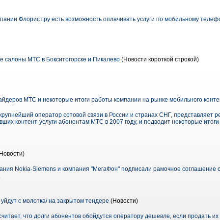
мпании Флорист.ру есть возможность оплачивать услуги по мобильному телеф
 салоны МТС в Бокситогорске и Пикалево
(Новости короткой строкой)
айдеров МТС и некоторые итоги работы компании на рынке мобильного контен
упнейший оператор сотовой связи в России и странах СНГ, представляет р
ших контент-услуги абонентам МТС в 2007 году, и подводит некоторые итог
Новости)
ания Nokia-Siemens и компания "МегаФон" подписали рамочное соглашение с
.
уйдут с молотка/ на закрытом тендере
(Новости)
итает, что долги абонентов обойдутся оператору дешевле, если продать их