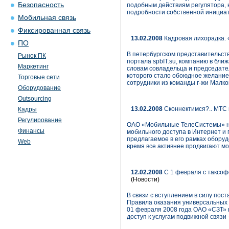
Безопасность
подобным действиям регулятора, 
подробности собственной инициат
Мобильная связь
Фиксированная связь
13.02.2008
Кадровая лихорадка.
ПО
В петербургском представительств
Рынок ПК
портала spbIT.su, компанию в бл
Маркетинг
словам совладельца и председате
которого стало обоюдное желание 
Торговые сети
сотрудники из команды г-жи Малко
Оборудование
Outsourcing
13.02.2008
Сконнектимся?.. МТС 
Кадры
Регулирование
ОАО «Мобильные ТелеСистемы» на
Финансы
мобильного доступа в Интернет и
предлагаемое в его рамках обору
Web
время все активнее продвигают мо
12.02.2008
С 1 февраля с таксоф
(Новости)
В связи с вступлением в силу по
Правила оказания универсальных 
01 февраля 2008 года ОАО «СЗТ» 
доступ к услугам подвижной связи