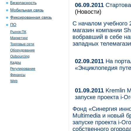
Безопасность
06.09.2011
Стартовал
Мобильная связь
(Новости)
Фиксированная связь
С началом учебного 
ПО
магазин компании Shop
Рынок ПК
вобравший в себе на
Маркетинг
западных телемагази
Торговые сети
Оборудование
Outsourcing
02.09.2011
На портал
Кадры
«Энциклопедия пут
Регулирование
Финансы
Web
01.09.2011
Kremlin 
запуске проекта i-О
Фонд «Синергия инно
Multimedia и новый
запуске проекта i-О
собственного огород