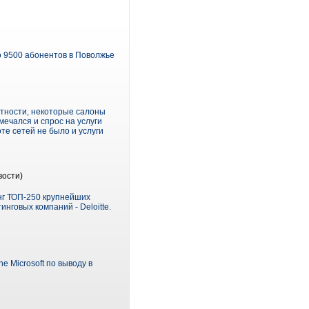
о 9500 абонентов в Поволжье
стности, некоторые салоны
ечался и спрос на услуги
те сетей не было и услуги
вости)
инг ТОП-250 крупнейших
нговых компаний - Deloitte.
e Microsoft по выводу в