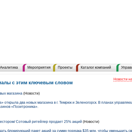
Аналитика
Мероприятия
Проекты
Каталог компаний
Управ
Новости н
иалы с этим ключевым словом
вых магазина
(Новости)
ка» открыла два новых магазина в г. Темрюк и Зеленогорск. В планах управл
азинов «Позитроника».
нвестором/ Сотовый ритейлер продает 25% акций
(Новости)
дать блокирующий пакет акций за сумму порядка $35 млн, чтобы уменьшить св