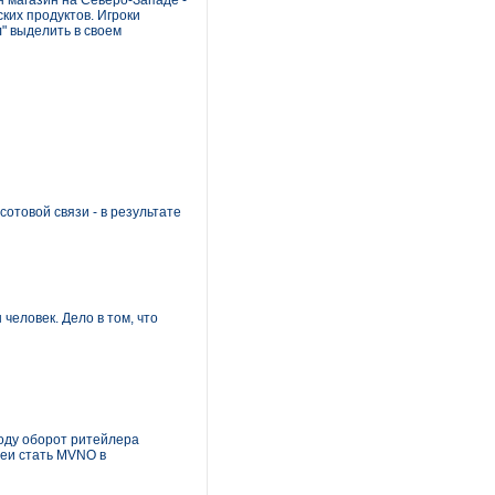
 магазин на Северо-Западе -
ких продуктов. Игроки
" выделить в своем
отовой связи - в результате
человек. Дело в том, что
году оборот ритейлера
деи стать MVNO в