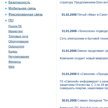
Безопасность
структуру. Предложением Dixis ин
Мобильная связь
Фиксированная связь
01.02.2008
Пятый «Мир» в Санкт
ПО
Рынок ПК
31.01.2008
«Техносила» подводит
Маркетинг
Торговые сети
Сеть электроники и бытовой техни
Оборудование
Outsourcing
31.01.2008
Dиксис продолжает у
Кадры
Регулирование
Компания создает новый макрорег
Финансы
Web
31.01.2008
В «Связном» «Праздн
ГК «Связной» информирует о нача
защитника Отечества. С 1 по 29 
совершать покупки, накапливая п
30.01.2008
Северо-Западная "Точ