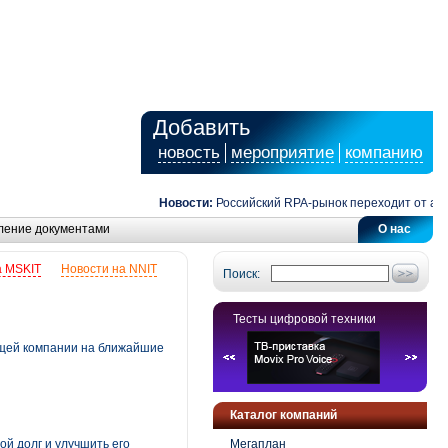
Добавить
новость
мероприятие
компанию
Новости:
Российский RPA-рынок переходит от автома
ление документами
О нас
а MSKIT
Новости на NNIT
Поиск:
Тесты цифровой техники
яющей компании на ближайшие
Каталог компаний
ой долг и улучшить его
Мегаплан