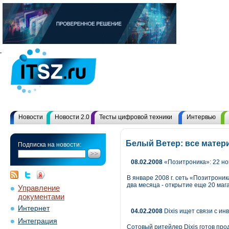
Новости
Новости 2.0
Тесты цифровой техники
Интервью
Белый Ветер: все матер
Подписка на новости:
08.02.2008
«Позитроника»: 22 но
В январе 2008 г. сеть «Позитрони
два месяца - открытие еще 20 маг
Управление
документами
Интернет
04.02.2008
Dixis ищет связи с и
Интеграция
Сотовый ритейлер Dixis готов про