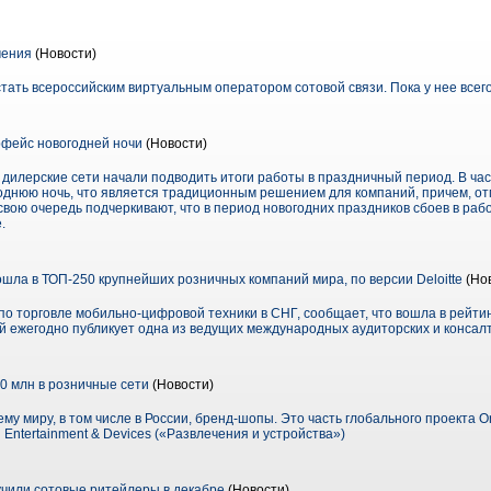
чения
(Новости)
стать всероссийским виртуальным оператором сотовой связи. Пока у нее всег
фейс новогодней ночи
(Новости)
 дилерские сети начали подводить итоги работы в праздничный период. В ча
однюю ночь, что является традиционным решением для компаний, причем, отм
свою очередь подчеркивают, что в период новогодних праздников сбоев в рабо
.
ошла в ТОП-250 крупнейших розничных компаний мира, по версии Deloitte
(Но
по торговле мобильно-цифровой техники в СНГ, сообщает, что вошла в рейт
 ежегодно публикует одна из ведущих международных аудиторских и консалти
10 млн в розничные сети
(Новости)
сему миру, в том числе в России, бренд-шопы. Это часть глобального проекта On
Entertainment & Devices («Развлечения и устройства»)
чили сотовые ритейлеры в декабре
(Новости)