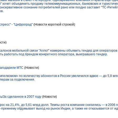
рвый магазин в Санкт-Петербурге. Одновременно компания открыла еще один
л" хочет объединить продажу телекоммуникационных, банковских и туристичес
консервативное сознание потребителей рано или поздно заставит "ТС-Ритейл
ов.
спресс" - "Цифроград"
(Новости короткой строкой)
сти)
алонов мобильной связи "Алло!" намерены объявить тендер для операторов с
ать работать под брендом конкретного оператора, выигравшего тендер.
лагодарили МТС
(Новости)
мпелкомом» по количеству абонентов в России увеличился вдвое — до 5,8 млн 
лерам за подключения.
ь/За сделанное в 2007 году
(Новости)
рос на 21,4%, до 5,61 млрд долл. Темпы роста компании снизились — в 2006 
о-прежнему обдумывает выход на рынок Индии, а также не отказывается от и