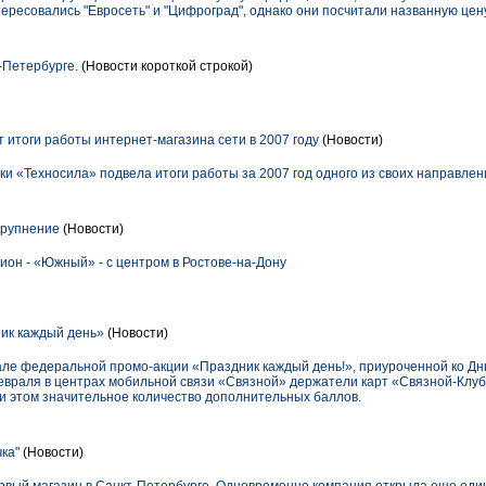
тересовались "Евросеть" и "Цифроград", однако они посчитали названную цен
-Петербурге.
(Новости короткой строкой)
 итоги работы интернет-магазина сети в 2007 году
(Новости)
ки «Техносила» подвела итоги работы за 2007 год одного из своих направлен
крупнение
(Новости)
ион - «Южный» - с центром в Ростове-на-Дону
ик каждый день»
(Новости)
ле федеральной промо-акции «Праздник каждый день!», приуроченной ко Дн
февраля в центрах мобильной связи «Связной» держатели карт «Связной-Клу
ри этом значительное количество дополнительных баллов.
ка"
(Новости)