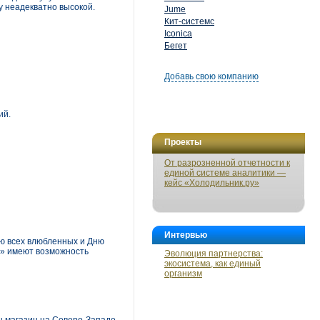
у неадекватно высокой.
Jume
Кит-системс
Iconica
Бегет
Добавь свою компанию
ий.
Проекты
От разрозненной отчетности к
единой системе аналитики —
кейс «Холодильник.ру»
Интервью
ю всех влюбленных и Дню
б» имеют возможность
Эволюция партнерства:
экосистема, как единый
организм