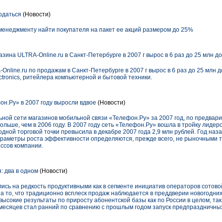
одаться
(Новости)
енеджменту найти покупателя на пакет ее акций размером до 25%
ина ULTRA-Online.ru в Санкт-Петербурге в 2007 г вырос в 6 раз до 25 млн д
nline.ru по продажам в Санкт-Петербурге в 2007 г вырос в 6 раз до 25 млн 
tronics, ритейлера компьютерной и бытовой техники.
н.Ру» в 2007 году выросли вдвое
(Новости)
ной сети магазинов мобильной связи «Телефон.Ру» за 2007 год, по предва
 больше, чем в 2006 году. В 2007 году сеть «Телефон.Ру» вошла в тройку лид
одной торговой точки превысила в декабре 2007 года 2,9 млн рублей. Год наз
параметры роста эффективности определяются, прежде всего, не рыночными 
ссов компании.
 два в одном
(Новости)
ись на редкость продуктивными как в сегменте инициатив операторов сотовой 
а то, что традиционно всплеск продаж наблюдается в преддверии новогодних 
ысокие результаты по приросту абонентской базы как по России в целом, так 
есяцев стал ранний по сравнению с прошлым годом запуск предпраздничны