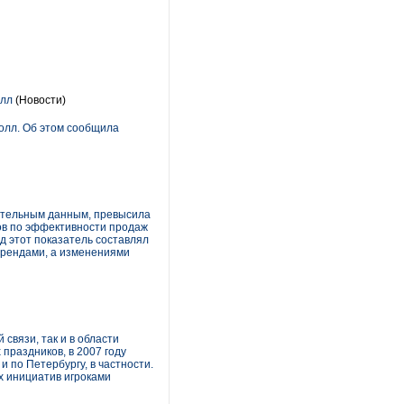
олл
(Новости)
долл. Об этом сообщила
рительным данным, превысила
еров по эффективности продаж
ад этот показатель составлял
трендами, а изменениями
связи, так и в области
праздников, в 2007 году
и по Петербургу, в частности.
х инициатив игроками