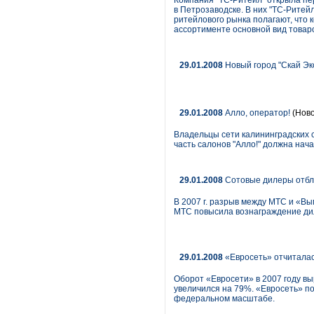
Компания "ТС-Ритейл" открыла пе
в Петрозаводске. В них "ТС-Ритей
ритейлового рынка полагают, что 
ассортименте основной вид товар
29.01.2008
Новый город "Скай Эк
29.01.2008
Алло, оператор!
(Ново
Владельцы сети калининградских с
часть салонов "Алло!" должна нач
29.01.2008
Сотовые дилеры отб
В 2007 г. разрыв между МТС и «Вы
МТС повысила вознаграждение ди
29.01.2008
«Евросеть» отчиталас
Оборот «Евросети» в 2007 году вы
увеличился на 79%. «Евросеть» п
федеральном масштабе.