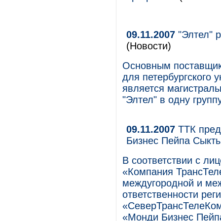
09.11.2007
"Элтел" 
(Новости)
Основным поставщик
для петербургского 
является магистраль
"Элтел" в одну групп
09.11.2007
ТТК пред
Бизнес Пейпа Сыкт
В соответствии с ли
«Компания ТрансТеле
междугородной и ме
ответственности рег
«СеверТрансТелеКом
«Монди Бизнес Пейп