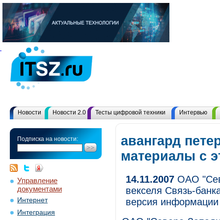
Новости
Новости 2.0
Тесты цифровой техники
Интервью
авангард петер
Подписка на новости:
материалы с 
14.11.2007
ОАО "Сев
Управление
документами
векселя Связь-банк
Интернет
версия информации 
Интеграция