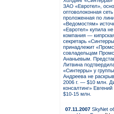
Холдинг «Синтерра» 
ЗАО «Евротел», осно
оптоволоконная сет
проложенная по лини
«Ведомостям» источн
«Евротел» купила не
компания — кипрская 
секретарь «Синтерры
принадлежит «Промс
совладельцам Промс
Ананьевым. Предста
Литвина подтвердила
«Синтерры» у группы
Андреева не раскрыв
2006 г. — $10 млн. 
консалтинг» Евгений
$10-15 млн.
07.11.2007
SkyNet о