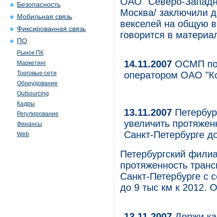
ОАО "Северо-Западны
Безопасность
Москва/ заключили д
Мобильная связь
векселей на общую в
Фиксированная связь
говорится в материа
ПО
Рынок ПК
14.11.2007
ОСМП под
Маркетинг
Торговые сети
оператором ОАО "К
Оборудование
Outsourcing
Кадры
13.11.2007
Петербур
Регулирование
увеличить протяжен
Финансы
Санкт-Петербурге до
Web
Петербургский филиа
протяженность транс
Санкт-Петербурге с с
до 9 тыс км к 2012.
13.11.2007
Держи ка