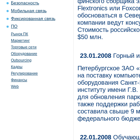
финского сборщика эл
Безопасность
Flextronics или Foxc
Мобильная связь
обосноваться в Севе
Фиксированная связь
компании ведут конс
ПО
Стоимость российско
Рынок ПК
$50 млн.
Маркетинг
Торговые сети
Оборудование
23.01.2008
Горный и
Outsourcing
Кадры
Петербургское ЗАО «
Регулирование
на поставку компьют
Финансы
оборудования Санкт-
Web
институту имени Г.В
для обновления парк
также поддержки раб
составила свыше 9 м
федерального бюджет
22.01.2008
Обучающи