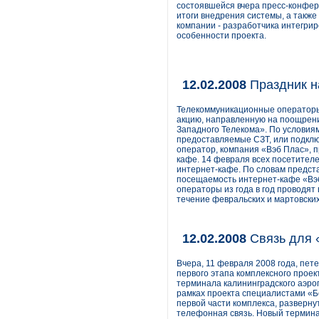
состоявшейся вчера пресс-конфер
итоги внедрения системы, а такж
компании - разработчика интегри
особенности проекта.
12.02.2008
Праздник н
Телекоммуникационные операторы 
акцию, направленную на поощрени
Западного Телекома». По условиям
предоставляемые СЗТ, или подклю
оператор, компания «Вэб Плас», 
кафе. 14 февраля всех посетителе
интернет-кафе. По словам предста
посещаемость интернет-кафе «Вэб
операторы из года в год проводят
течение февральских и мартовски
12.02.2008
Связь для 
Вчера, 11 февраля 2008 года, пе
первого этапа комплексного проек
терминала калининградского аэро
рамках проекта специалистами «Б
первой части комплекса, разверну
телефонная связь. Новый термина