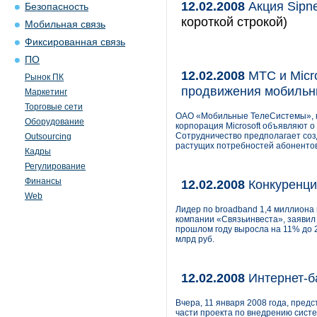
12.02.2008
Акция Sipn
Безопасность
короткой строкой)
Мобильная связь
Фиксированная связь
ПО
12.02.2008
МТС и Micro
Рынок ПК
продвижения мобильны
Маркетинг
Торговые сети
ОАО «Мобильные ТелеСистемы», кр
Оборудование
корпорация Microsoft объявляют о
Сотрудничество предполагает соз
Outsourcing
растущих потребностей абонентов 
Кадры
Регулирование
Финансы
12.02.2008
Конкуренци
Web
Лидер по broadband 1,4 миллиона 
компании «Связьинвеста», заявил 
прошлом году выросла на 11% до 2
млрд руб.
12.02.2008
Интернет-ба
Вчера, 11 января 2008 года, пре
части проекта по внедрению сист