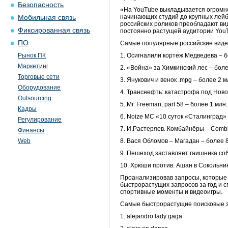
Безопасность
«На YouTube выкладывается огромно
начинающих студий до крупных лейбл
Мобильная связь
российских роликов преобладают ви
Фиксированная связь
постоянно растущей аудитории YouT
ПО
Самые популярные российские видео
Рынок ПК
1. Осигналили кортеж Медведева – б
Маркетинг
2. «Война» за Химкинский лес – боле
Торговые сети
3. Янукович и венок .mpg – более 2 
Оборудование
4. Транснефть: катастрофа под Ново
Outsourcing
5. Mr. Freeman, part 58 – более 1 мл
Кадры
6. Noize MC «10 суток «Сталинград» 
Регулирование
7. И.Растеряев. Комбайнёры – Combi
Финансы
Web
8. Вася Обломов – Магадан – более 
9. Пешеход заставляет гаишника со
10. Хрюши против: Ашан в Сокольник
Проанализировав запросы, которые п
быстрорастущих запросов за год и с
спортивные моменты и видеоигры.
Самые быстрорастущие поисковые за
1. alejandro lady gaga