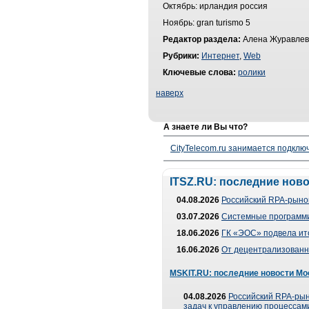
Октябрь: ирландия россия
Ноябрь: gran turismo 5
Редактор раздела:
Алена Журавлев
Рубрики:
Интернет
,
Web
Ключевые слова:
ролики
наверх
А знаете ли Вы что?
CityTelecom.ru занимается подклю
ITSZ.RU: последние нов
04.08.2026
Российский RPA-рынок
03.07.2026
Системные программи
18.06.2026
ГК «ЭОС» подвела ит
16.06.2026
От децентрализованно
MSKIT.RU: последние новости Мо
04.08.2026
Российский RPA-рын
задач к управлению процессами