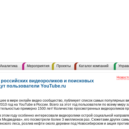
Аналитика
Мероприятия
Проекты
Каталог компаний
Управ
Новост
 российских видеороликов и поисковых
щут пользователи YouTube.ru
шее в мире онлайн видео сообщество, публикует список самых популярных в
010 год на YouTube в России. Всего за этот год пользователи по всему миру 
тельностью примерно 1500 лет! Количество просмотренных видеороликов п
в этом году особенно интересовали видеоролики острой социальной направл
ж Медведева», его посмотрели более 3 миллионов раз. Сюжетами других сам
инского леса, розлив нефти около деревни под Новосибирском и акция прот