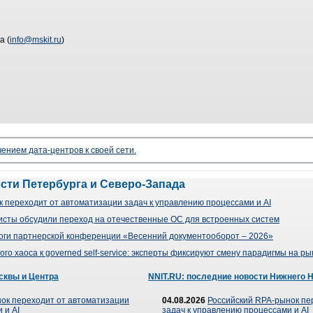
а (
info@mskit.ru
)
чением дата-центров к своей сети.
ости Петербурга и Северо-Запада
 переходит от автоматизации задач к управлению процессами и AI
сты обсудили переход на отечественные ОС для встроенных систем
оги партнерской конференции «Весенний документооборот – 2026»
го хаоса к governed self-service: эксперты фиксируют смену парадигмы на р
сквы и Центра
NNIT.RU: последние новости Нижнего 
ок переходит от автоматизации
04.08.2026
Российский RPA-рынок пе
 и AI
задач к управлению процессами и AI