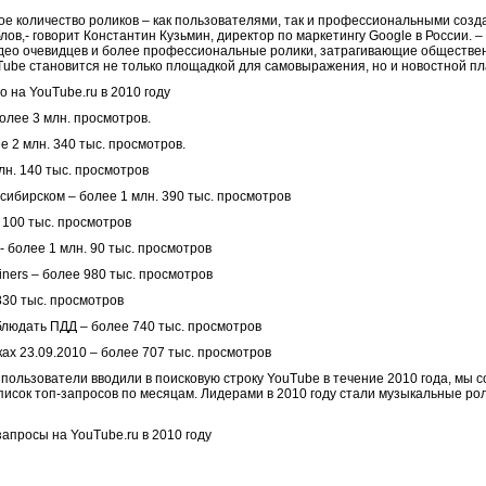
е количество роликов – как пользователями, так и профессиональными созда
ов,- говорит Константин Кузьмин, директор по маркетингу Google в России. 
део очевидцев и более профессиональные ролики, затрагивающие обществе
ube становится не только площадкой для самовыражения, но и новостной п
 на YouTube.ru в 2010 году
олее 3 млн. просмотров.
е 2 млн. 340 тыс. просмотров.
млн. 140 тыс. просмотров
сибирском – более 1 млн. 390 тыс. просмотров
н. 100 тыс. просмотров
- более 1 млн. 90 тыс. просмотров
ners – более 980 тыс. просмотров
830 тыс. просмотров
блюдать ПДД – более 740 тыс. просмотров
ах 23.09.2010 – более 707 тыс. просмотров
ользователи вводили в поисковую строку YouTube в течение 2010 года, мы с
писок топ-запросов по месяцам. Лидерами в 2010 году стали музыкальные рол
просы на YouTube.ru в 2010 году