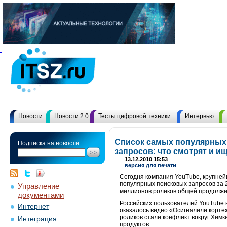
Новости
Новости 2.0
Тесты цифровой техники
Интервью
Список самых популярных
Подписка на новости:
запросов: что смотрят и и
13.12.2010 15:53
версия для печати
Сегодня компания YouTube, крупней
популярных поисковых запросов за 2
Управление
миллионов роликов общей продолжи
документами
Российских пользователей YouTube 
Интернет
оказалось видео «Осигналили корте
роликов стали конфликт вокруг Химк
Интеграция
продуктов.