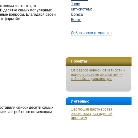
Jume
телями контента, от
Кит-системс
– В десятке самых популярных
нные вопросы. Благодаря своей
Iconica
латформой».
Бегет
Добавь свою компанию
Проекты
От разрозненной отчетности к
единой системе аналитики —
кейс «Холодильник.ру»
Интервью
оставили список десяти самых
Эволюция партнерства:
ики, а в рейтинге по месяцам –
экосистема, как единый
организм