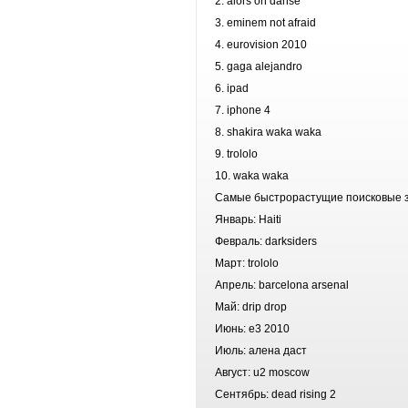
2. alors on danse
3. eminem not afraid
4. eurovision 2010
5. gaga alejandro
6. ipad
7. iphone 4
8. shakira waka waka
9. trololo
10. waka waka
Самые быстрорастущие поисковые 
Январь: Haiti
Февраль: darksiders
Март: trololo
Апрель: barcelona arsenal
Май: drip drop
Июнь: e3 2010
Июль: алена даст
Август: u2 moscow
Сентябрь: dead rising 2