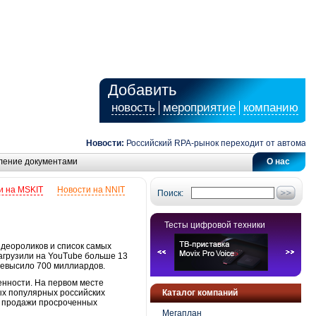
Добавить
новость
мероприятие
компанию
Новости:
Российский RPA-рынок переходит от автоматизаци
ление документами
О нас
и на MSKIT
Новости на NNIT
Поиск:
Тесты цифровой техники
идеороликов и список самых
загрузили на YouTube больше 13
ревысило 700 миллиардов.
енности. На первом месте
ых популярных российских
Каталог компаний
ив продажи просроченных
Мегаплан