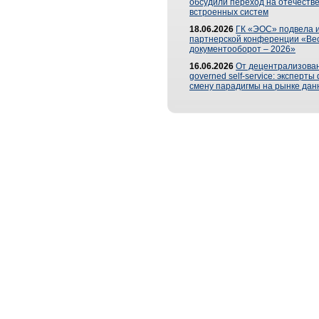
обсудили переход на отечеств
встроенных систем
18.06.2026
ГК «ЭОС» подвела и
партнерской конференции «Ве
документооборот – 2026»
16.06.2026
От децентрализован
governed self-service: эксперт
смену парадигмы на рынке дан