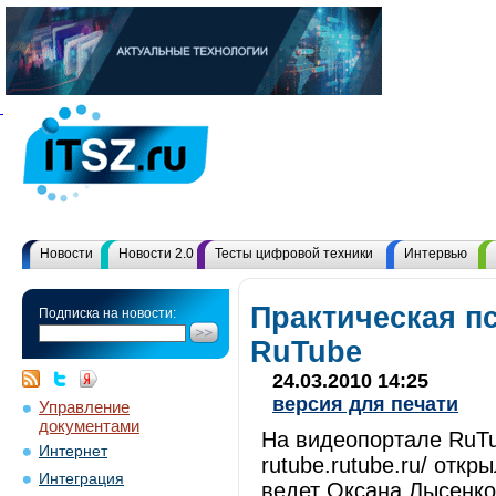
Новости
Новости 2.0
Тесты цифровой техники
Интервью
Практическая п
Подписка на новости:
RuTube
24.03.2010 14:25
версия для печати
Управление
документами
На видеопортале RuTub
Интернет
rutube.rutube.ru/ отк
Интеграция
ведет Оксана Лысенко