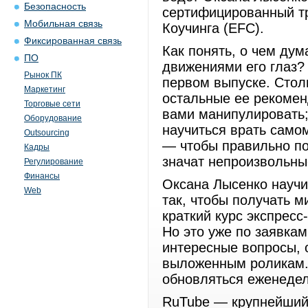
Безопасность
сертифицированный т
Мобильная связь
Коучинга (EFC).
Фиксированная связь
Как понять, о чем дум
ПО
движениями его глаз?
Рынок ПК
первом выпуске. Стол
Маркетинг
остальные ее рекоменд
Торговые сети
вами манипулировать; 
Оборудование
научиться врать самом
Outsourcing
— чтобы правильно по
Кадры
значат непроизвольны
Регулирование
Финансы
Оксана Лысенко науч
Web
так, чтобы получать м
краткий курс экспрес
Но это уже по заявкам
интересные вопросы, 
выложенным роликам. 
обновляться еженедел
RuTube — крупнейший 