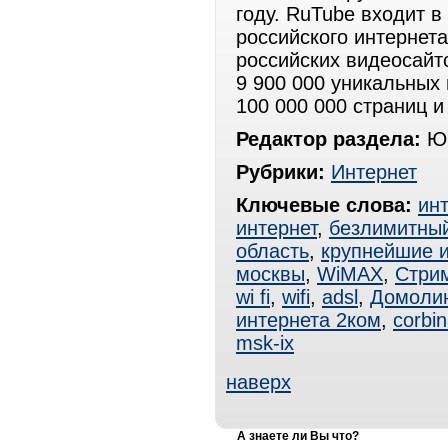
году. RuTube входит 
российского интернет
российских видеосайто
9 900 000 уникальных
100 000 000 страниц и
Редактор раздела:
Юр
Рубрики:
Интернет
Ключевые слова:
ин
интернет
,
безлимитный
область
,
крупнейшие 
москвы
,
WiMAX
,
Стри
wi fi
,
wifi
,
adsl
,
Домоли
интернета 2ком
,
corbi
msk-ix
наверх
А знаете ли Вы что?