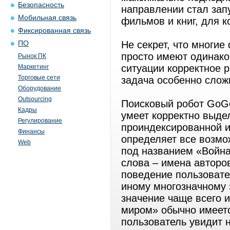
Безопасность
направлении стал зап
Мобильная связь
фильмов и книг, для к
Фиксированная связь
Не секрет, что многи
ПО
просто имеют одинако
Рынок ПК
ситуации корректное 
Маркетинг
Торговые сети
задача особенно слож
Оборудование
Outsourcing
Поисковый робот GoGo
Кадры
умеет корректно выде
Регулирование
проиндексированной и
Финансы
определяет все возмо
Web
под названием «Война
слова – имена авторов
поведение пользовате
иному многозначному з
значение чаще всего и
миром» обычно имеетс
пользователь увидит н