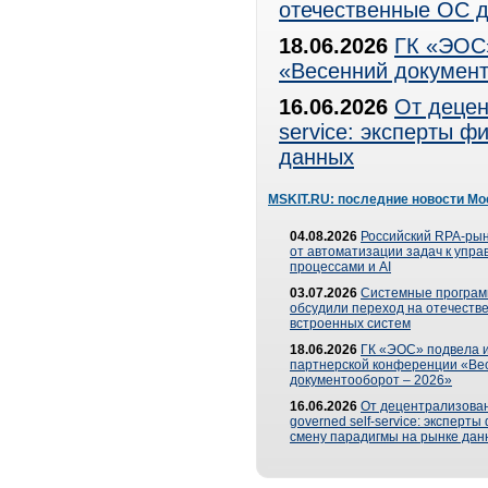
отечественные ОС д
18.06.2026
ГК «ЭОС»
«Весенний документ
16.06.2026
От децен
service: эксперты 
данных
MSKIT.RU: последние новости Мо
04.08.2026
Российский RPA-рын
от автоматизации задач к упр
процессами и AI
03.07.2026
Системные програ
обсудили переход на отечеств
встроенных систем
18.06.2026
ГК «ЭОС» подвела и
партнерской конференции «Ве
документооборот – 2026»
16.06.2026
От децентрализован
governed self-service: эксперт
смену парадигмы на рынке дан