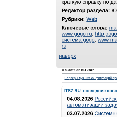
краткую справку по д
Редактор раздела:
Юр
Рубрики:
Web
Ключевые слова:
mai
www gogo ru
,
http gogo
система gogo
,
www mai
ru
наверх
А знаете ли Вы что?
Серверы лучших конфигураций пре
ITSZ.RU: последние нов
04.08.2026
Российск
автоматизации зада
03.07.2026
Системны