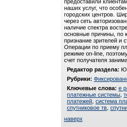
предоставили клиентам
наших услуг, что особе
городских центров. Ши
через сеть авторизован
наличие спектра востр
основные причины, по 
признание зрителей и 
Операции по приему пл
режиме on-line, поэтом
счет получателя занима
Редактор раздела:
Юр
Рубрики:
Фиксированн
Ключевые слова:
e p
платежные системы
,
т
платежей
,
система пл
спутниковое тв
,
спутн
наверх