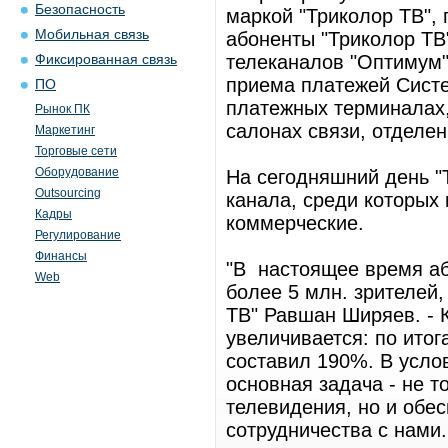
Безопасность
маркой "Триколор ТВ", 
Мобильная связь
абоненты "Триколор ТВ
телеканалов "Оптимум" 
Фиксированная связь
приема платежей Систем
ПО
платежных терминалах,
Рынок ПК
салонах связи, отделен
Маркетинг
Торговые сети
Оборудование
На сегодняшний день "
Outsourcing
канала, среди которых
Кадры
коммерческие.
Регулирование
Финансы
"В настоящее время аб
Web
более 5 млн. зрителей,
ТВ" Равшан Ширяев. - 
увеличивается: по итог
составил 190%. В усло
основная задача - не т
телевидения, но и обес
сотрудничества с нами