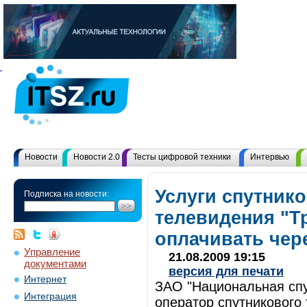
Новости
Новости 2.0
Тесты цифровой техники
Интервью
Услуги спутник
Подписка на новости:
телевидения "Т
оплачивать чере
Управление
21.08.2009 19:15
документами
версия для печати
Интернет
ЗАО "Национальная спу
Интеграция
оператор спутникового