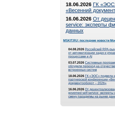
18.06.2026
ГК «ЭОС»
«Весенний документ
16.06.2026
От децен
service: эксперты 
данных
MSKIT.RU: последние новости Мо
04.08.2026
Российский RPA-рын
от автоматизации задач к упр
процессами и AI
03.07.2026
Системные програ
обсудили переход на отечеств
встроенных систем
18.06.2026
ГК «ЭОС» подвела и
партнерской конференции «Ве
документооборот – 2026»
16.06.2026
От децентрализован
governed self-service: эксперт
смену парадигмы на рынке дан