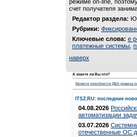
режиме on-line, поэтом
счет получателя занима
Редактор раздела:
Юр
Рубрики:
Фиксированн
Ключевые слова:
e p
платежные системы
,
п
наверх
А знаете ли Вы что?
Можете приобрести ДВА домена п
ITSZ.RU: последние нов
04.08.2026
Российск
автоматизации зада
03.07.2026
Системны
отечественные ОС д