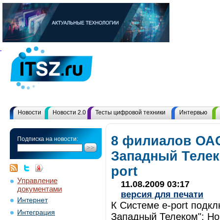
Новости
Новости 2.0
Тесты цифровой техники
Интервью
8 филиалов ОА
Подписка на новости:
Западный Телек
port
Управление
11.08.2009 03:17
документами
версия для печати
Интернет
К Системе e-port подк
Интеграция
Западный Телеком": Но