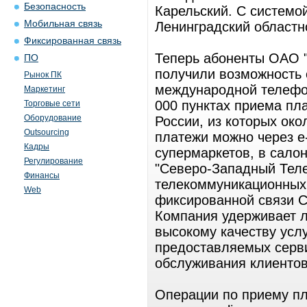
Безопасность
Карельский. С системой
Мобильная связь
Ленинградский областн
Фиксированная связь
Теперь абоненты ОАО "
ПО
получили возможность 
Рынок ПК
международной телефон
Маркетинг
000 пунктах приема пл
Торговые сети
Оборудование
России, из которых ок
Outsourcing
платежи можно через e-
Кадры
супермаркетов, в салон
Регулирование
"Северо-Западный Теле
Финансы
телекоммуникационных
Web
фиксированной связи С
Компания удерживает 
высокому качеству усл
предоставляемых серви
обслуживания клиенто
Операции по приему пл