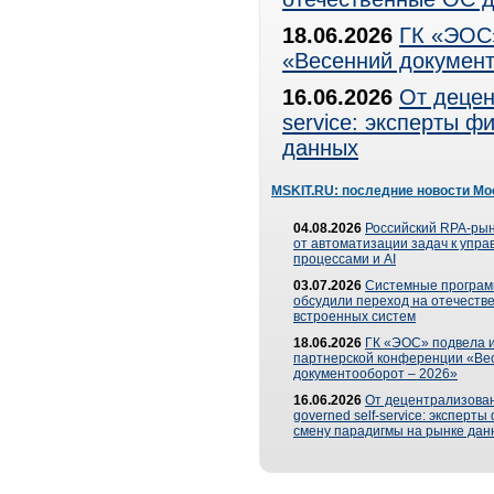
18.06.2026
ГК «ЭОС»
«Весенний документ
16.06.2026
От децен
service: эксперты 
данных
MSKIT.RU: последние новости Мо
04.08.2026
Российский RPA-рын
от автоматизации задач к упр
процессами и AI
03.07.2026
Системные програ
обсудили переход на отечеств
встроенных систем
18.06.2026
ГК «ЭОС» подвела и
партнерской конференции «Ве
документооборот – 2026»
16.06.2026
От децентрализован
governed self-service: эксперт
смену парадигмы на рынке дан