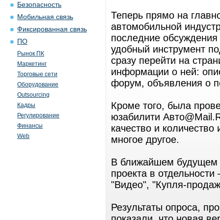
Безопасность
Теперь прямо на главн
Мобильная связь
автомобильной индустр
Фиксированная связь
последние обсуждения 
ПО
удобный инструмент по
Рынок ПК
сразу перейти на стра
Маркетинг
информации о ней: опи
Торговые сети
форум, объявления о п
Оборудование
Outsourcing
Кроме того, была пров
Кадры
юзабилити Авто@Mail.R
Регулирование
Финансы
качество и количество
Web
многое другое.
В ближайшем будущем 
проекта в отдельности 
"Видео", "Купля-продажа
Результаты опроса, пр
показали, что новая ве