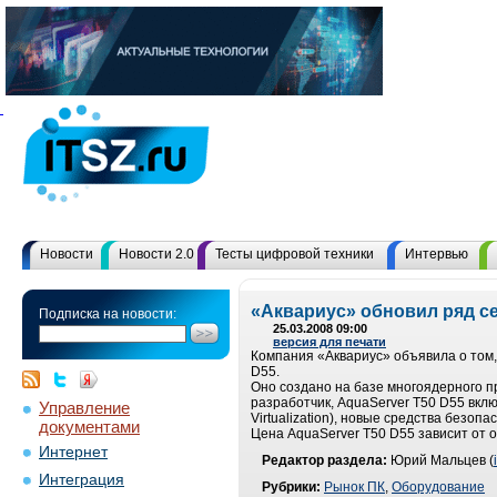
Новости
Новости 2.0
Тесты цифровой техники
Интервью
«Аквариус» обновил ряд 
Подписка на новости:
25.03.2008 09:00
версия для печати
Компания «Аквариус» объявила о том,
D55.
Оно создано на базе многоядерного пр
разработчик, AquaServer T50 D55 вкл
Управление
Virtualization), новые средства безо
документами
Цена AquaServer T50 D55 зависит от об
Интернет
Редактор раздела:
Юрий Мальцев (
Интеграция
Рубрики:
Рынок ПК
,
Оборудование