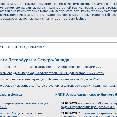
ютер
,
компьютер
,
компьютеры продажа
,
магазин компьютеры
,
обслуживание к
омпьютерные магазины
,
магазин компьютерной техники
,
компьютерные магаз
агазин рик
,
компьютерные магазины петербурга
,
сеть компьютерных магазин
газины полярис
,
компьютерные магазины спб
,
компьютерный магазин кей
,
tos
города
,
компьютерные магазины питера
,
ноутбуки toshiba
о ЦЕНЕ ОДНОГО у Domenus.ru.
ости Петербурга и Северо-Запада
 переходит от автоматизации задач к управлению процессами и AI
сты обсудили переход на отечественные ОС для встроенных систем
оги партнерской конференции «Весенний документооборот – 2026»
го хаоса к governed self-service: эксперты фиксируют смену парадигмы на р
сквы и Центра
NNIT.RU: последние новости Нижнего 
ок переходит от автоматизации
04.08.2026
Российский RPA-рынок пе
 и AI
задач к управлению процессами и AI
мисты обсудили переход на
03.07.2026
Системные программисты