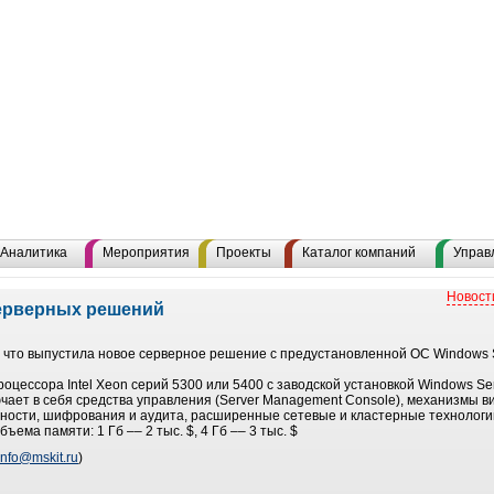
Аналитика
Мероприятия
Проекты
Каталог компаний
Управ
Новост
серверных решений
 что выпустила новое серверное решение с предустановленной ОС Windows 
оцессора Intel Xeon серий 5300 или 5400 с заводской установкой Windows Ser
ючает в себя средства управления (Server Management Console), механизмы в
пасности, шифрования и аудита, расширенные сетевые и кластерные технологи
ъема памяти: 1 Гб –– 2 тыс. $, 4 Гб –– 3 тыс. $
info@mskit.ru
)