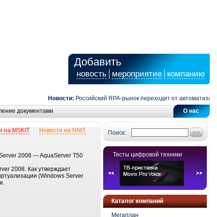
Добавить
новость
мероприятие
компанию
Новости:
Российский RPA-рынок переходит от автоматизации 
ление документами
О нас
и на MSKIT
Новости на NNIT
Поиск:
Тесты цифровой техники
Server 2008 — AquaServer T50
ver 2008. Как утверждает
иртуализации (Windows Server
и.
Каталог компаний
Мегаплан