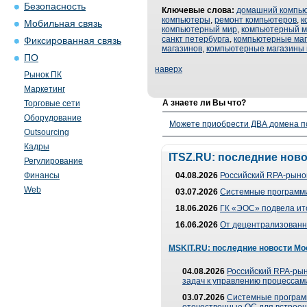
Безопасность
Ключевые слова:
домашний компь
компьютеры
,
ремонт компьютеров
,
к
Мобильная связь
компьютерный мир
,
компьютерный м
санкт петербурга
,
компьютерные ма
Фиксированная связь
магазинов
,
компьютерные магазины 
ПО
наверх
Рынок ПК
Маркетинг
А знаете ли Вы что?
Торговые сети
Оборудование
Можете приобрести ДВА домена п
Outsourcing
Кадры
ITSZ.RU: последние нов
Регулирование
Финансы
04.08.2026
Российский RPA-рынок
Web
03.07.2026
Системные программи
18.06.2026
ГК «ЭОС» подвела ит
16.06.2026
От децентрализованно
MSKIT.RU: последние новости Мо
04.08.2026
Российский RPA-рын
задач к управлению процессами
03.07.2026
Системные програм