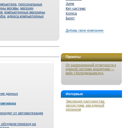
Jume
омпьютера
,
персональные
ины москвы
,
магазин
Кит-системс
ов
,
компьютерные магазины
Iconica
hiba
,
адреса компьютерных
Бегет
Добавь свою компанию
Проекты
От разрозненной отчетности к
единой системе аналитики —
кейс «Холодильник.ру»
ынке данных
Интервью
Эволюция партнерства:
Новгорода
экосистема, как единый
организм
реходит от автоматизации
 обсудили переход на