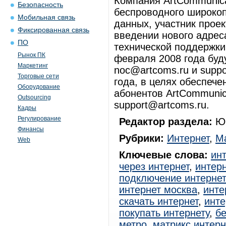
Компания ArtCommunica
Безопасность
беспроводного широкоп
Мобильная связь
данных, участник проек
Фиксированная связь
введении нового адрес
ПО
технической поддержки 
Рынок ПК
февраля 2008 года буд
Маркетинг
noc@artcoms.ru и supp
Торговые сети
года, в целях обеспече
Оборудование
абонентов ArtCommunic
Outsourcing
support@artcoms.ru.
Кадры
Регулирование
Редактор раздела:
Юр
Финансы
Рубрики:
Интернет
,
Ма
Web
Ключевые слова:
ин
через интернет
,
интерн
подключение интерне
интернет москва
,
инте
скачать интернет
,
инте
покупать интернету
,
б
метро
,
матрикс интер