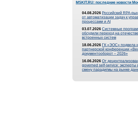
MSKIT.RU: последние новости Мо
04.08.2026
Российский RPA-рын
от автоматизации задач к упр
процессами и AI
03.07.2026
Системные програ
обсудили переход на отечеств
встроенных систем
18.06.2026
ГК «ЭОС» подвела и
партнерской конференции «Ве
документооборот – 2026»
16.06.2026
От децентрализован
governed self-service: эксперт
смену парадигмы на рынке дан