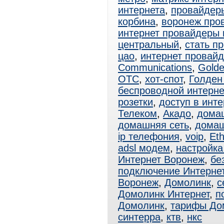
интернета
,
провайдер
корбина
,
воронеж про
интернет провайдеры 
центральный
,
стать п
цао
,
интернет провай
Communications
,
Golde
ОТС
,
хот-спот
,
Голден
беспроводной интерне
розетки
,
доступ в инте
Телеком
,
Акадо
,
дома
домашняя сеть
,
домаш
ip телефония
,
voip
,
Eth
adsl модем
,
настройка
Интернет Воронеж
,
бе
подключение Интерне
Воронеж
,
Домолинк
,
с
Домолинк Интернет
,
п
Домолинк
,
тарифы До
синтерра
,
ктв
,
нкс