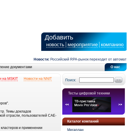
Добавить
новость
мероприятие
компанию
Новости:
Российский RPA-рынок переходит от автоматизаци
ление документами
О нас
и на MSKIT
Новости на NNIT
Поиск:
Тесты цифровой техники
ров".
тр. Темы докладов
кой отрасли, пользователей CAE-
Каталог компаний
 кластеров и применении
Мегаплан