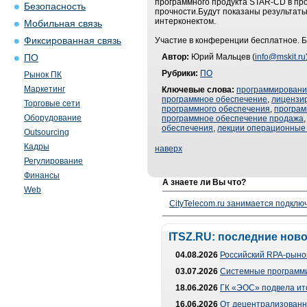
программного продукта STAR-CD в пр
Безопасность
прочности.Будут показаны результаты
интерконектом.
Мобильная связь
Фиксированная связь
Участие в конференции бесплатное. Б
Автор:
Юрий Мальцев (
info@mskit.ru
ПО
Рубрики:
ПО
Рынок ПК
Маркетинг
Ключевые слова:
программирован
программное обеспечение
,
лицензи
Торговые сети
программного обеспечения
,
програм
Оборудование
программное обеспечение продажа
обеспечения
,
лекции операционные
Outsourcing
Кадры
наверх
Регулирование
Финансы
А знаете ли Вы что?
Web
CityTelecom.ru занимается подклю
ITSZ.RU: последние нов
04.08.2026
Российский RPA-рынок
03.07.2026
Системные программи
18.06.2026
ГК «ЭОС» подвела ит
16.06.2026
От децентрализованно