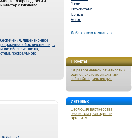
мики, теплопроводности и
Jume
кластер с Infiniband
Кит-системс
Iconica
Бегет
Добавь свою компанию
обеспечения
,
лицензионное
программное обеспечение виды
мное обеспечение пк
,
истема программного
Проекты
От разрозненной отчетности к
единой системе аналитики —
кейс «Холодильник.ру»
Интервью
Эволюция партнерства:
экосистема, как единый
организм
ынке данных