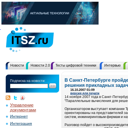
Новости
Новости 2.0
Тесты цифровой техники
Интервью
В Санкт-Петербурге пройд
Подписка на новости:
решения прикладных задач
16.10.2007 01:09
версия для печати
14 ноября 2007 года в Санкт-Петерб
"Параллельные вычисления для решен
Управление
Организатором выступает компании Т
документами
ориентированы на представителей зак
Интернет
систем, инжиниринговым фирмам и на
Интеграция
Разговор пойдет о высокопроизводит