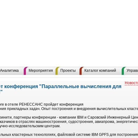
Аналитика
Мероприятия
Проекты
Каталог компаний
Управ
Новост
ет конференция "Параллельные вычисления для
"
урге в отеле РЕНЕССАНС пройдет конференция
ия прикладных задач. Опыт построения и внедрения вычислительных класте
ринити, партнеры конференции - компании IBM и Саровский Инженерный Цен
азчиков в отраслях машиностроения, судостроения, авиапрома, энергетичес
учно-исследовательским центрам.
ельных кластерных технологиях, файловой системе IBM GPFS для построения