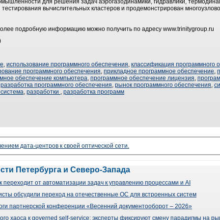
омышленности для решения задач аэрогазодинамики, гидравлики, термодина
 тестирования вычислительных кластеров и продемонстрирован многоузловой 
олее подробную информацию можно получить по адресу www.trinitygroup.ru
)
ие
,
использование программного обеспечения
,
классификация программного 
рование программного обеспечения
,
прикладное программное обеспечение
,
мное обеспечение компьютера
,
программное обеспечение лицензия
,
програм
,
разработка программного обеспечения
,
рынок программного обеспечения
,
с
 система
,
разработки
,
разработка программ
чением дата-центров к своей оптической сети.
ости Петербурга и Северо-Запада
 переходит от автоматизации задач к управлению процессами и AI
сты обсудили переход на отечественные ОС для встроенных систем
оги партнерской конференции «Весенний документооборот – 2026»
го хаоса к governed self-service: эксперты фиксируют смену парадигмы на р