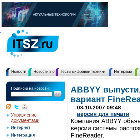
Новости
Новости 2.0
Тесты цифровой техники
Интервью
ABBYY выпусти
Подписка на новости:
вариант FineRe
03.10.2007 09:48
версия для печати
Управление
документами
Компания ABBYY объяви
версии системы распо
Интернет
FineReader.
Интеграция