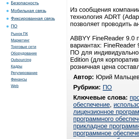
Безопасность
Из сообщения компании 
Мобильная связь
технология ADRT (Adapti
Фиксированная связь
позволяет проводить ан
ПО
Рынок ПК
ABBYY FineReader 9.0 п
Маркетинг
вариантах: FineReader 
Торговые сети
ПО для индивидуальног
Оборудование
Edition (для корпорат
Outsourcing
розничная цена составл
Кадры
Регулирование
Автор:
Юрий Мальцев
Финансы
Web
Рубрики:
ПО
Ключевые слова:
пр
обеспечение
,
использ
лицензионное програ
программного обеспеч
прикладное программ
программное обеспече