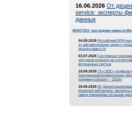
16.06.2026
От децен
service: эксперты 
данных
MSKIT.RU: последние новости Мо
04.08.2026
Российский RPA-рын
от автоматизации задач к упр
процессами и AI
03.07.2026
Системные програ
обсудили переход на отечеств
встроенных систем
18.06.2026
ГК «ЭОС» подвела и
партнерской конференции «Ве
документооборот – 2026»
16.06.2026
От децентрализован
governed self-service: эксперт
смену парадигмы на рынке дан