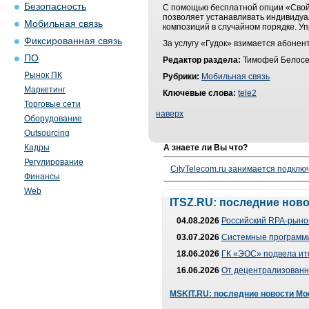
Безопасность
С помощью бесплатной опции «Свой г
позволяет устанавливать индивидуа
Мобильная связь
композиций в случайном порядке. У
Фиксированная связь
За услугу «Гудок» взимается абонент
ПО
Редактор раздела:
Тимофей Белосе
Рынок ПК
Рубрики:
Мобильная связь
Маркетинг
Ключевые слова:
tele2
Торговые сети
наверх
Оборудование
Outsourcing
Кадры
А знаете ли Вы что?
Регулирование
CityTelecom.ru занимается подклю
Финансы
Web
ITSZ.RU: последние нов
04.08.2026
Российский RPA-рынок
03.07.2026
Системные программи
18.06.2026
ГК «ЭОС» подвела ит
16.06.2026
От децентрализованно
MSKIT.RU: последние новости Мо