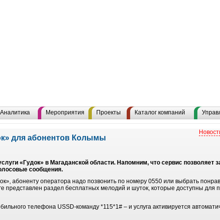
Аналитика
Мероприятия
Проекты
Каталог компаний
Управ
Новост
док» для абонентов Колымы
 услуги «Гудок» в Магаданской области. Напомним, что сервис позволяет 
голосовые сообщения.
док», абоненту оператора надо позвонить по номеру 0550 или выбрать понр
оге представлен раздел бесплатных мелодий и шуток, которые доступны для 
бильного телефона USSD-команду *115*1# – и услуга активируется автоматиче