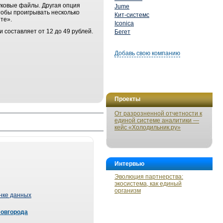
уковые файлы. Другая опция
Jume
тобы проигрывать несколько
Кит-системс
те».
Iconica
и составляет от 12 до 49 рублей.
Бегет
Добавь свою компанию
Проекты
От разрозненной отчетности к
единой системе аналитики —
кейс «Холодильник.ру»
Интервью
Эволюция партнерства:
экосистема, как единый
организм
ынке данных
Новгорода