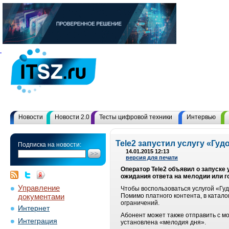
Новости
Новости 2.0
Тесты цифровой техники
Интервью
Tele2 запустил услугу «Гу
Подписка на новости:
14.01.2015 12:13
версия для печати
Оператор Tele2 объявил
о запуске
ожидания ответа на мелодии или 
Управление
Чтобы воспользоваться услугой «Гу
документами
Помимо платного контента, в катал
ограничений.
Интернет
Абонент может также отправить с мо
Интеграция
установлена «мелодия дня».