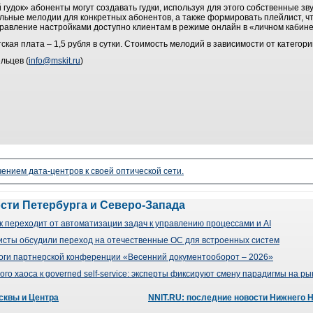
удок» абоненты могут создавать гудки, используя для этого собственные зв
льные мелодии для конкретных абонентов, а также формировать плейлист, ч
правление настройками доступно клиентам в режиме онлайн в «личном кабине
ская плата – 1,5 рубля в сутки. Стоимость мелодий в зависимости от категори
льцев (
info@mskit.ru
)
чением дата-центров к своей оптической сети.
ости Петербурга и Северо-Запада
 переходит от автоматизации задач к управлению процессами и AI
сты обсудили переход на отечественные ОС для встроенных систем
оги партнерской конференции «Весенний документооборот – 2026»
го хаоса к governed self-service: эксперты фиксируют смену парадигмы на р
сквы и Центра
NNIT.RU: последние новости Нижнего 