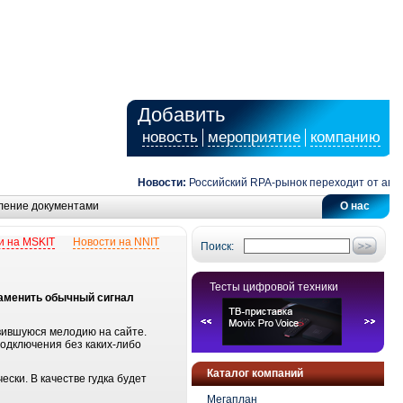
Добавить
новость
мероприятие
компанию
Новости:
Российский RPA-рынок переходит от автом
ление документами
О нас
и на MSKIT
Новости на NNIT
Поиск:
Тесты цифровой техники
заменить обычный сигнал
авившуюся мелодию на сайте
.
подключения без каких-либо
Каталог компаний
ски. В качестве гудка будет
Мегаплан