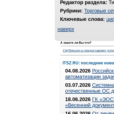
Редактор раздела:
Ти
Рубрики:
Торговые се
Ключевые слова:
ци
наверх
А знаете ли Вы что?
CityTelecom.ru предоставляет услу
ITSZ.RU: последние нов
04.08.2026
Российск
автоматизации зада
03.07.2026
Системны
отечественные ОС д
18.06.2026
ГК «ЭОС»
«Весенний документ
16.06.2026
От децен