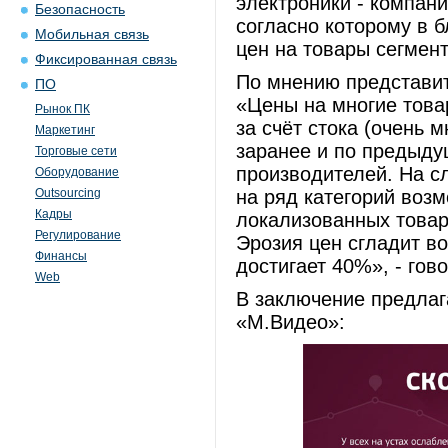
электроники - компан
Безопасность
согласно которому в 
Мобильная связь
цен на товары сегмен
Фиксированная связь
По мнению представит
ПО
«Цены на многие това
Рынок ПК
за счёт стока (очень 
Маркетинг
заранее и по предыдущ
Торговые сети
производителей. На с
Оборудование
Outsourcing
на ряд категорий воз
Кадры
локализованных товар
Регулирование
Эрозия цен сгладит во
Финансы
достигает 40%», - гов
Web
В заключение предлаг
«М.Видео»: