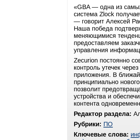
«GBA — одна из самых
система Zlock получае
— говорит Алексей Ра
Наша победа подтверж
меняющимися тенденц
предоставляем заказ
управления информац
Zecurion постоянно с
контроль утечек чере
приложения. В ближай
принципиально нового 
позволит предотвраща
устройства и обеспеч
контента одновременн
Редактор раздела:
Ал
Рубрики:
ПО
Ключевые слова:
ин