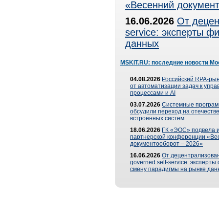
«Весенний документ
16.06.2026
От децен
service: эксперты 
данных
MSKIT.RU: последние новости Мо
04.08.2026
Российский RPA-рын
от автоматизации задач к упр
процессами и AI
03.07.2026
Системные програ
обсудили переход на отечеств
встроенных систем
18.06.2026
ГК «ЭОС» подвела и
партнерской конференции «Ве
документооборот – 2026»
16.06.2026
От децентрализован
governed self-service: эксперт
смену парадигмы на рынке дан