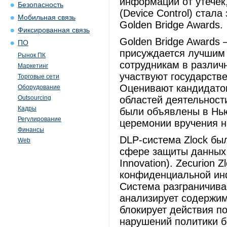
информации от утечек,
Безопасность
(Device Control) стал
Мобильная связь
Golden Bridge Awards.
Фиксированная связь
Golden Bridge Awards 
ПО
присуждается лучшим 
Рынок ПК
сотрудникам в различ
Маркетинг
участвуют государстве
Торговые сети
Оценивают кандидатов
Оборудование
Outsourcing
областей деятельност
Кадры
были объявлены в Нью
Регулирование
церемонии вручения н
Финансы
DLP-система Zlock бы
Web
сфере защиты данных о
Innovation). Zecurion 
конфиденциальной ин
Система разграничива
анализирует содержим
блокирует действия п
нарушений политики б