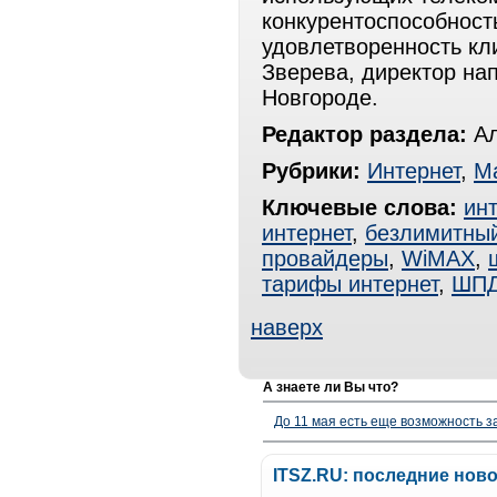
конкурентоспособност
удовлетворенность к
Зверева, директор на
Новгороде.
Редактор раздела:
Ал
Рубрики:
Интернет
,
М
Ключевые слова:
ин
интернет
,
безлимитный
провайдеры
,
WiMAX
,
тарифы интернет
,
ШП
наверх
А знаете ли Вы что?
До 11 мая есть еще возможность з
ITSZ.RU: последние нов