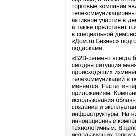
торговые компании я
телекоммуникационных
активное участие в д
а также представит ш
в специальной демонс
«Дом.ru Бизнес» подг
подарками.
«B2B-сегмент всегда 
сегодня ситуация мен
происходящих изменен
телекоммуникаций в 
меняется. Растет инте
приложениям. Компан
использования облачн
создание и эксплуат
инфраструктуры. На н
инновационные компан
технологичным. В цел
использующих телеком