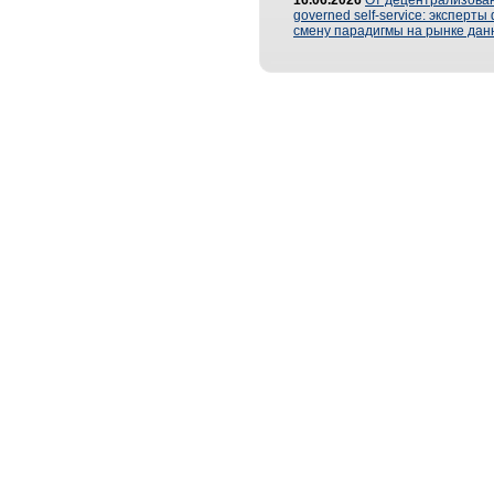
16.06.2026
От децентрализован
governed self-service: эксперт
смену парадигмы на рынке дан