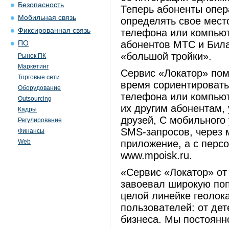
Безопасность
Теперь абоненты опера
Мобильная связь
определять свое мес
Фиксированная связь
телефона или компьют
абонентов МТС и Била
ПО
«большой тройки».
Рынок ПК
Маркетинг
Сервис «Локатор» пом
Торговые сети
время сориентироватьс
Оборудование
телефона или компьют
Outsourcing
их другим абонентам,
Кадры
друзей, С мобильного
Регулирование
SMS-запросов, через 
Финансы
Web
приложение, а с перс
www.mpoisk.ru.
«Сервис «Локатор» от
завоевал широкую поп
целой линейке геолок
пользователей: от дет
бизнеса. Мы постоян