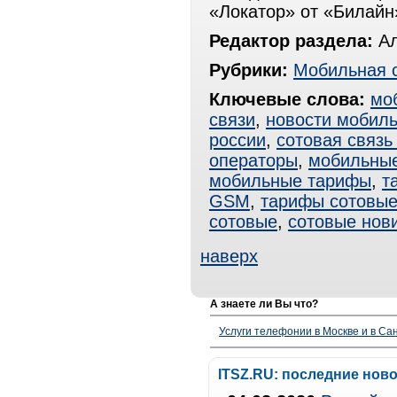
«Локатор» от «Билайн
Редактор раздела:
Ал
Рубрики:
Мобильная 
Ключевые слова:
мо
связи
,
новости мобиль
россии
,
сотовая связь
операторы
,
мобильные
мобильные тарифы
,
т
GSM
,
тарифы сотовы
сотовые
,
сотовые нов
наверх
А знаете ли Вы что?
Услуги телефонии в Москве и в Сан
ITSZ.RU: последние нов