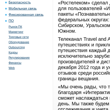
«Ростелеком» сделал 
Безопасность
для пользователей «И
Мобильная связь
пакеты «Познаватель
Фиксированная связь
федеральных округах:
ПО
Сибирском, Уральском
Рынок ПК
Южном.
Маркетинг
Торговые сети
Телеканал Travel and 
Оборудование
путешествиях и прикл
Outsourcing
путешествия каждый д
Кадры
исключительно зарубе
Регулирование
производителей и дис
Финансы
декабря 2012 года и 
Web
отзывов среди россий
границы вещания.
«Мы очень рады, что 
благодаря «Интеракти
сможет наслаждаться
день. Мы также буде
отслеживания и учета