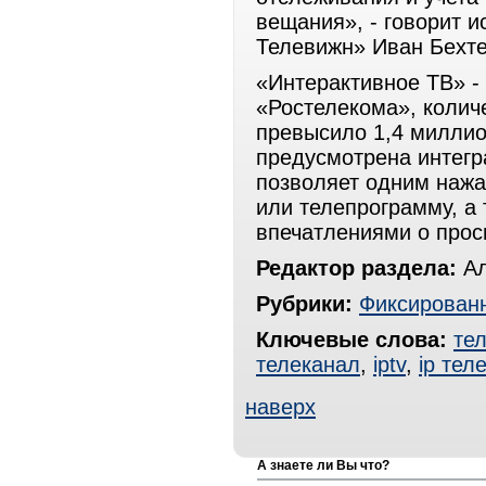
вещания», - говорит 
Телевижн» Иван Бехте
«Интерактивное ТВ» -
«Ростелекома», колич
превысило 1,4 миллио
предусмотрена интегр
позволяет одним наж
или телепрограмму, а
впечатлениями о прос
Редактор раздела:
Ал
Рубрики:
Фиксированн
Ключевые слова:
те
телеканал
,
iptv
,
ip тел
наверх
А знаете ли Вы что?