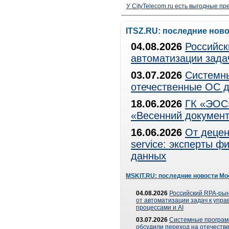
У CityTelecom.ru есть выгодные п
ITSZ.RU: последние нов
04.08.2026
Российск
автоматизации зада
03.07.2026
Системны
отечественные ОС д
18.06.2026
ГК «ЭОС»
«Весенний документ
16.06.2026
От децен
service: эксперты 
данных
MSKIT.RU: последние новости Мо
04.08.2026
Российский RPA-рын
от автоматизации задач к упр
процессами и AI
03.07.2026
Системные програ
обсудили переход на отечеств