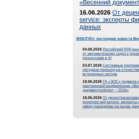
«Весенний документ
16.06.2026
От децен
service: эксперты 
данных
MSKIT.RU: последние новости Мо
04.08.2026
Российский RPA-рын
от автоматизации задач к упр
процессами и AI
03.07.2026
Системные програ
обсудили переход на отечеств
встроенных систем
18.06.2026
ГК «ЭОС» подвела и
партнерской конференции «Ве
документооборот – 2026»
16.06.2026
От децентрализован
governed self-service: эксперт
смену парадигмы на рынке дан