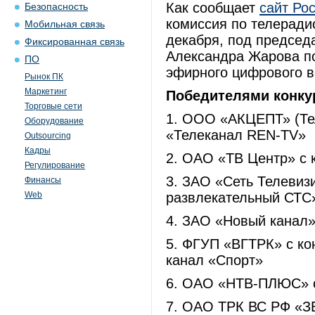
Как сообщает
сайт Ро
Безопасность
комиссия по телеради
Мобильная связь
декабря, под председ
Фиксированная связь
Александра Жарова по
ПО
эфирного цифрового в
Рынок ПК
Маркетинг
Победителями конку
Торговые сети
1. ООО «АКЦЕПТ» (Те
Оборудование
«Телеканал REN-TV»
Outsourcing
Кадры
2. ОАО «ТВ Центр» с 
Регулирование
3. ЗАО «Сеть Телевиз
Финансы
Web
развлекательный СТ
4. ЗАО «Новый канал
5. ФГУП «ВГТРК» с к
канал «Спорт»
6. ОАО «НТВ-ПЛЮС»
7. ОАО ТРК ВС РФ «З