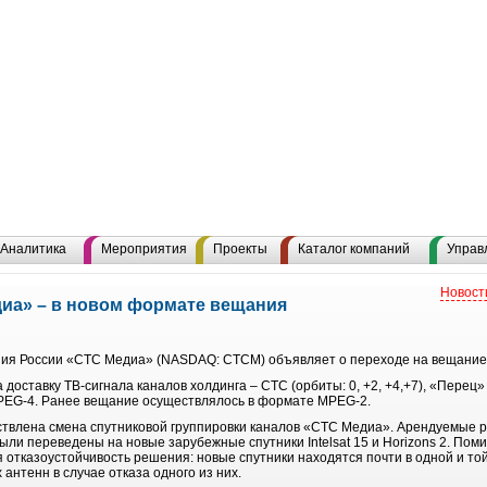
Аналитика
Мероприятия
Проекты
Каталог компаний
Управ
Новост
иа» – в новом формате вещания
ия России «СТС Медиа» (NASDAQ: CTCM) объявляет о переходе на вещание
оставку ТВ-сигнала каналов холдинга – СТС (орбиты: 0, +2, +4,+7), «Перец»
е MPEG-4. Ранее вещание осуществлялось в формате MPEG-2.
ствлена смена спутниковой группировки каналов «СТС Медиа». Арендуемые р
ыли переведены на новые зарубежные спутники Intelsat 15 и Horizons 2. По
отказоустойчивость решения: новые спутники находятся почти в одной и той
антенн в случае отказа одного из них.