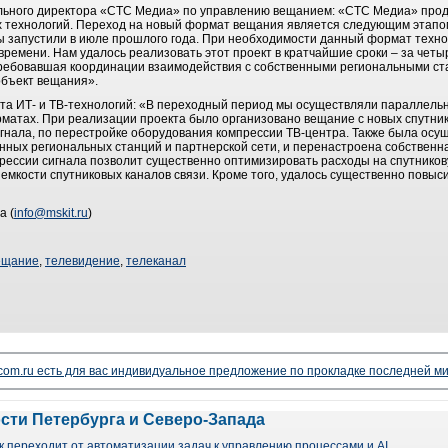
ального директора «СТС Медиа» по управлению вещанием: «СТС Медиа» про
х технологий. Переход на новый формат вещания является следующим этап
ы запустили в июле прошлого года. При необходимости данный формат техно
ремени. Нам удалось реализовать этот проект в кратчайшие сроки – за четы
ребовавшая координации взаимодействия с собственными региональными ст
объект вещания».
та ИТ- и ТВ-технологий: «В переходный период мы осуществляли параллельн
атах. При реализации проекта было организовано вещание с новых спутник
гнала, по перестройке оборудования компрессии ТВ-центра. Также была осу
нных региональных станций и партнерской сети, и перенастроена собственн
рессии сигнала позволит существенно оптимизировать расходы на спутникову
емкости спутниковых каналов связи. Кроме того, удалось существенно повыс
а (
info@mskit.ru
)
ещание
,
телевидение
,
телеканал
lecom.ru есть для вас индивидуальное предложение по прокладке последней ми
ости Петербурга и Северо-Запада
 переходит от автоматизации задач к управлению процессами и AI