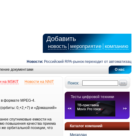
Добавить
новость
мероприятие
компанию
Новости:
Российский RPA-рынок переходит от автоматизации за
ление документами
О нас
и на MSKIT
Новости на NNIT
Поиск:
Тесты цифровой техники
 в формате MPEG-4.
 (орбиты: 0,+2,+7) и «Домашний»
анее спутниковые емкости на
мимо повышения качества приема
Каталог компаний
 же орбитальной позиции, что
Мегаплан