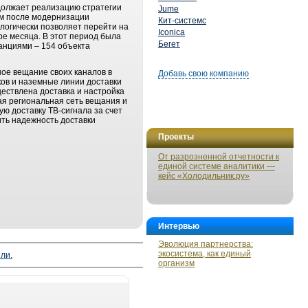
должает реализацию стратегии
Jume
ом после модернизации
Кит-системс
логически позволяет перейти на
Iconica
ре месяца. В этот период была
Бегет
анциями – 154 объекта
ое вещание своих каналов в
Добавь свою компанию
ов и наземные линии доставки
ществлена доставка и настройка
ая региональная сеть вещания и
ю доставку ТВ-сигнала за счет
ить надежность доставки
Проекты
От разрозненной отчетности к
единой системе аналитики —
кейс «Холодильник.ру»
Интервью
Эволюция партнерства:
экосистема, как единый
ли.
организм