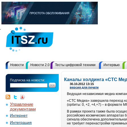
Новости
Новости 2.0
Тесты цифровой техники
Интервью
Каналы холдинга «СТС Мед
Подписка на новости:
30.10.2012 13:15
версия для печати
Ведущая независимая медиа компан
«СТС Медиа» завершила переход на д
Управление
(орбиты: 0, +2, +4,+7) – в формат
документами
В рамках проекта также была осуще
Интернет
российских космических аппаратах б
сигнала обеспечена дополнительная 
Интеграция
не требует перенастройки приемных 