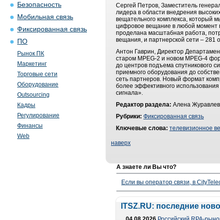
Безопасность
Сергей Петров, Заместитель генер
лидера в области внедрения высоки
Мобильная связь
вещательного комплекса, который м
цифровое вещание в любой момент в
Фиксированная связь
проделана масштабная работа, пот
вещания, и партнерской сети – 281 
ПО
Антон Гаврин, Директор Департамен
Рынок ПК
старом MPEG-2 и новом MPEG-4 форм
Маркетинг
до центров подъема спутникового си
приемного оборудования до собстве
Торговые сети
сеть партнеров. Новый формат комп
Оборудование
более эффективного использования 
сигнала».
Outsourcing
Редактор раздела:
Алена Журавлев
Кадры
Регулирование
Рубрики:
Фиксированная связь
Финансы
Ключевые слова:
телевизионное в
Web
наверх
А знаете ли Вы что?
Если вы оператор связи, в CityTe
ITSZ.RU: последние нов
04.08.2026
Российский RPA-рынок