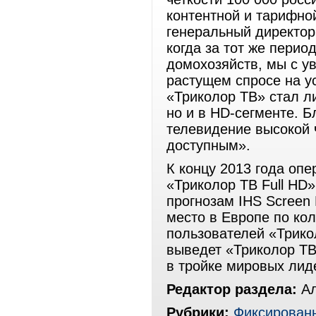
контентной и тарифно
генеральный директор
когда за тот же пери
домохозяйств, мы с у
растущем спросе на у
«Триколор ТВ» стал ли
но и в HD-сегменте. 
телевидение высокой ч
доступным».
К концу 2013 года опе
«Триколор ТВ Full HD»
прогнозам IHS Screen 
место в Европе по ко
пользователей «Трикол
выведет «Триколор ТВ
в тройке мировых лид
Редактор раздела:
Ал
Рубрики:
Фиксированн