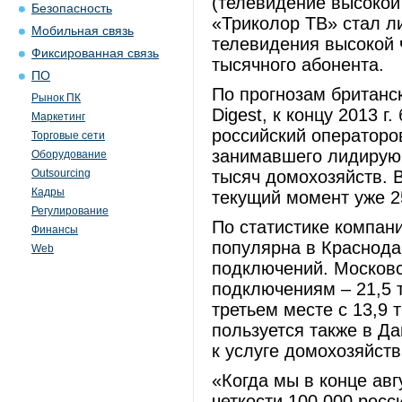
(телевидение высокой
Безопасность
«Триколор ТВ» стал л
Мобильная связь
телевидения высокой ч
Фиксированная связь
тысячного абонента.
ПО
По прогнозам британс
Рынок ПК
Digest, к концу 2013 г
Маркетинг
российский операторо
Торговые сети
занимавшего лидирующ
Оборудование
Outsourcing
тысяч домохозяйств. В
Кадры
текущий момент уже 2
Регулирование
По статистике компани
Финансы
популярна в Краснодар
Web
подключений. Московс
подключениям – 21,5 т
третьем месте с 13,9 
пользуется также в Д
к услуге домохозяйств
«Когда мы в конце ав
четкости 100 000 росс