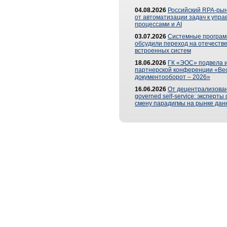
04.08.2026
Российский RPA-рын
от автоматизации задач к упр
процессами и AI
03.07.2026
Системные програ
обсудили переход на отечеств
встроенных систем
18.06.2026
ГК «ЭОС» подвела и
партнерской конференции «Ве
документооборот – 2026»
16.06.2026
От децентрализован
governed self-service: эксперт
смену парадигмы на рынке дан