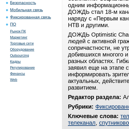
Безопасность
одним информационны
Мобильная связь
ДОЖДЬ стал 18-м кана
Фиксированная связь
наряду с «Первым кан
НТВ и другими.
ПО
Рынок ПК
ДОЖДЬ Optimistic Ch
Маркетинг
людей с активной гра
Торговые сети
сопричастности, не ут
Оборудование
добившихся многого и
Outsourcing
разных областях. Гибк
Кадры
заявил еще на этапе 
Регулирование
информировать зрител
Финансы
Web
актуальных, действите
развитием.
Редактор раздела:
Ал
Рубрики:
Фиксированн
Ключевые слова:
те
телеканал
,
спутниково